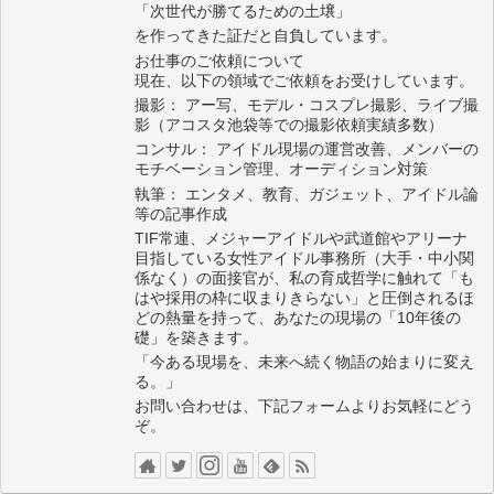
「次世代が勝てるための土壌」
を作ってきた証だと自負しています。
お仕事のご依頼について
現在、以下の領域でご依頼をお受けしています。
撮影： アー写、モデル・コスプレ撮影、ライブ撮
影（アコスタ池袋等での撮影依頼実績多数）
コンサル： アイドル現場の運営改善、メンバーの
モチベーション管理、オーディション対策
執筆： エンタメ、教育、ガジェット、アイドル論
等の記事作成
TIF常連、メジャーアイドルや武道館やアリーナ
目指している女性アイドル事務所（大手・中小関
係なく）の面接官が、私の育成哲学に触れて「も
はや採用の枠に収まりきらない」と圧倒されるほ
どの熱量を持って、あなたの現場の「10年後の
礎」を築きます。
「今ある現場を、未来へ続く物語の始まりに変え
る。」
お問い合わせは、下記フォームよりお気軽にどう
ぞ。