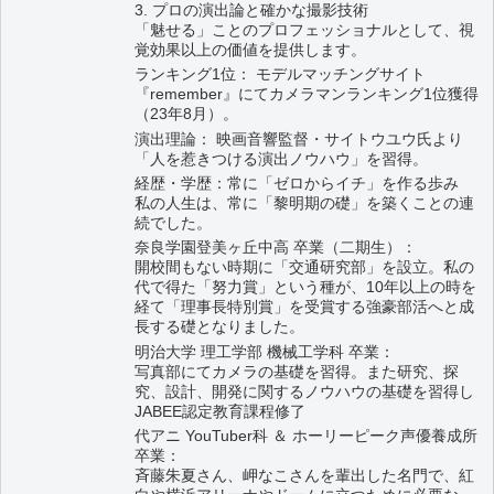
3. プロの演出論と確かな撮影技術
「魅せる」ことのプロフェッショナルとして、視
覚効果以上の価値を提供します。
ランキング1位： モデルマッチングサイト
『remember』にてカメラマンランキング1位獲得
（23年8月）。
演出理論： 映画音響監督・サイトウユウ氏より
「人を惹きつける演出ノウハウ」を習得。
経歴・学歴：常に「ゼロからイチ」を作る歩み
私の人生は、常に「黎明期の礎」を築くことの連
続でした。
奈良学園登美ヶ丘中高 卒業（二期生）：
開校間もない時期に「交通研究部」を設立。私の
代で得た「努力賞」という種が、10年以上の時を
経て「理事長特別賞」を受賞する強豪部活へと成
長する礎となりました。
明治大学 理工学部 機械工学科 卒業：
写真部にてカメラの基礎を習得。また研究、探
究、設計、開発に関するノウハウの基礎を習得し
JABEE認定教育課程修了
代アニ YouTuber科 ＆ ホーリーピーク声優養成所
卒業：
斉藤朱夏さん、岬なこさんを輩出した名門で、紅