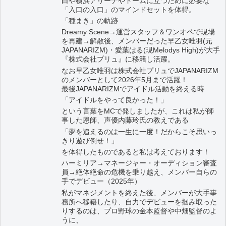
白や横浜アリーナやドームに立つために必要な
「入口の入口」のマインドセットを体得。
「種まき」の軌跡
Dreamy Scene→運営スタッフ＆ワンオペで現場
を再建→解散後、メンバーだった早乙女唯羽(元
JAPANARIZM)・愛葉はる(現Melodys High)が大手
『株式会社プリュ』に移籍し活躍。
なお早乙女唯羽は株式会社プリュでJAPANARIZM
のメンバーとして2026年5月まで活躍！
最後JAPANARIZMでアイドル活動を終える時
「アイドルをやって良かった！」
という言葉をMCで発しましたが、これは私が師
事した恩師、声優内藤玲氏の教えである
「夢を追えるのは一生に一度！だからこそ思いっ
きり遊び倒せ！」
を体得したものであると私は考えております！
ハーミリア→マネージャー・オーディション審査
員→絶体絶命の危機を乗り越え、メンバー自らの
手でデビュー（2025年）
私がマネジメントを終えた後、メンバーが大手事
務所へ移籍したり、自力でデビューを掴み取った
りするのは、プロ野球の金本監督や中畑監督のよ
うに、