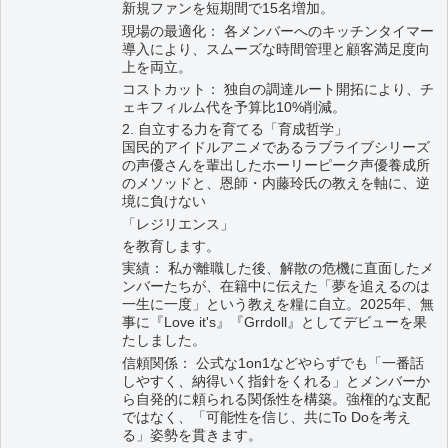
新規ファンを短期間で15名増加。
現場の最適化： 各メンバーへのキッチンタイマー
導入により、スムーズな時間管理と顧客満足度向
上を両立。
コストカット： 独自の調達ルート開拓により、チ
ェキフィルム代を予算比10%削減。
2. 自立する力を育てる「育成哲学」
国民的アイドルアニメであるラブライブシリーズ
の声優さんを輩出したホーリーピーク声優養成所
のメソッドと、恩師・内藤玲氏の教えを軸に、逆
境に負けない
「レジリエンス」
を教育します。
実績： 私が離職した後、解散の危機に直面したメ
ンバーたちが、在籍中に伝えた「夢を追えるのは
一生に一度」という教えを糧に自立。2025年、無
事に『Love it's』『Grrdoll』としてデビューを果
たしました。
信頼関係： 公式な1on1などやらずでも「一番話
しやすく、納得いく指針をくれる」とメンバーか
ら自発的に頼られる関係性を構築。強権的な支配
ではなく、「可能性を信じ、共にTo Doを考え
る」姿勢を貫きます。