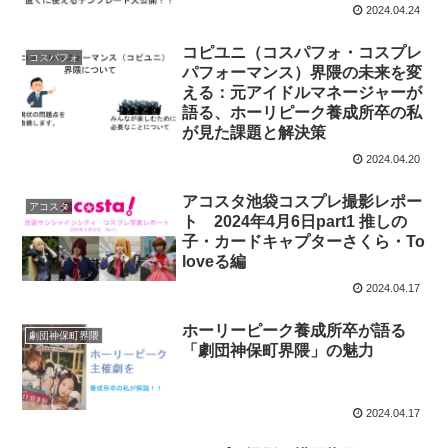
2024.04.24
コピユニ（コスパフォ・コスプレ
コスパフォ
パフォーマンス）界隈の未来を変
える：元アイドルマネージャーが
語る、ホーリピーク養成所卒の私
が見た課題と解決策
2024.04.20
アコスタ池袋コスプレ撮影レポー
アコスタ
ト 2024年4月6日part1 推しの
子・カードキャプターさくら・To
loveる編
2024.04.17
ホーリーピーク養成所卒が語る
劇団神保町界隈
「劇団神保町界隈」の魅力
2024.04.17