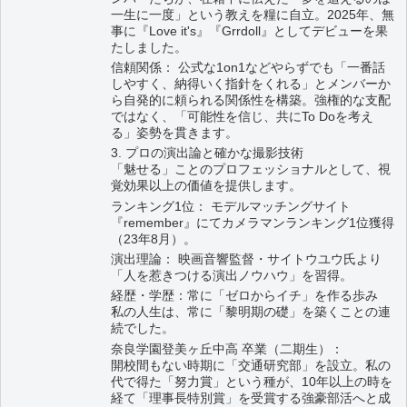
一生に一度」という教えを糧に自立。2025年、無
事に『Love it's』『Grrdoll』としてデビューを果
たしました。
信頼関係： 公式な1on1などやらずでも「一番話
しやすく、納得いく指針をくれる」とメンバーか
ら自発的に頼られる関係性を構築。強権的な支配
ではなく、「可能性を信じ、共にTo Doを考え
る」姿勢を貫きます。
3. プロの演出論と確かな撮影技術
「魅せる」ことのプロフェッショナルとして、視
覚効果以上の価値を提供します。
ランキング1位： モデルマッチングサイト
『remember』にてカメラマンランキング1位獲得
（23年8月）。
演出理論： 映画音響監督・サイトウユウ氏より
「人を惹きつける演出ノウハウ」を習得。
経歴・学歴：常に「ゼロからイチ」を作る歩み
私の人生は、常に「黎明期の礎」を築くことの連
続でした。
奈良学園登美ヶ丘中高 卒業（二期生）：
開校間もない時期に「交通研究部」を設立。私の
代で得た「努力賞」という種が、10年以上の時を
経て「理事長特別賞」を受賞する強豪部活へと成