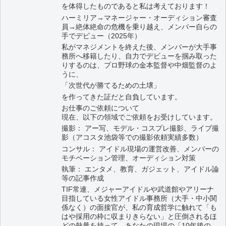
を体得したものであると私は考えております！
ハーミリア→マネージャー・オーディション審査
員→絶体絶命の危機を乗り越え、メンバー自らの
手でデビュー（2025年）
私がマネジメントを終えた後、メンバーが大手事
務所へ移籍したり、自力でデビューを掴み取った
りするのは、プロ野球の金本監督や中畑監督のよ
うに、
「次世代が勝てるための土壌」
を作ってきた証だと自負しています。
お仕事のご依頼について
現在、以下の領域でご依頼をお受けしています。
撮影： アー写、モデル・コスプレ撮影、ライブ撮
影（アコスタ池袋等での撮影依頼実績多数）
コンサル： アイドル現場の運営改善、メンバーの
モチベーション管理、オーディション対策
執筆： エンタメ、教育、ガジェット、アイドル論
等の記事作成
TIF常連、メジャーアイドルや武道館やアリーナ
目指している女性アイドル事務所（大手・中小関
係なく）の面接官が、私の育成哲学に触れて「も
はや採用の枠に収まりきらない」と圧倒されるほ
どの熱量を持って、あなたの現場の「10年後の