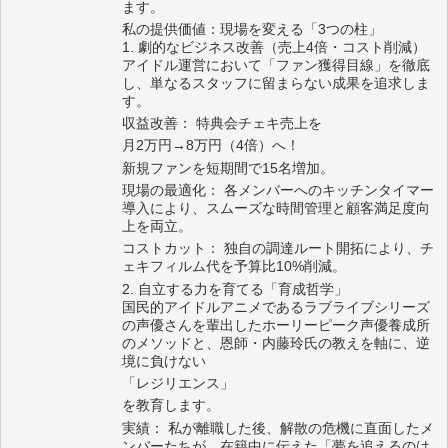
ます。
私の提供価値：現場を変える「3つの柱」
1. 劇的なビジネス改善（売上4倍・コスト削減）
アイドル運営において「ファン獲得目線」を徹底
し、単なるスタッフに留まらない成果を追求しま
す。
収益改善： 特典会チェキ売上を
月2万円→8万円（4倍）へ！
新規ファンを短期間で15名増加。
現場の最適化： 各メンバーへのキッチンタイマー
導入により、スムーズな時間管理と顧客満足度向
上を両立。
コストカット： 独自の調達ルート開拓により、チ
ェキフィルム代を予算比10%削減。
2. 自立する力を育てる「育成哲学」
国民的アイドルアニメであるラブライブシリーズ
の声優さんを輩出したホーリーピーク声優養成所
のメソッドと、恩師・内藤玲氏の教えを軸に、逆
境に負けない
「レジリエンス」
を教育します。
実績： 私が離職した後、解散の危機に直面したメ
ンバーたちが、在籍中に伝えた「夢を追えるのは