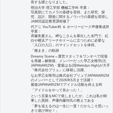
長する礎となりました。
明治大学 理工学部 機械工学科 卒業：
写真部にてカメラの基礎を習得。また研究、探
究、設計、開発に関するノウハウの基礎を習得し
JABEE認定教育課程修了
代アニ YouTuber科 ＆ ホーリーピーク声優養成所
卒業：
斉藤朱夏さん、岬なこさんを輩出した名門で、紅
白や横浜アリーナやドームに立つために必要な
「入口の入口」のマインドセットを体得。
「種まき」の軌跡
Dreamy Scene→運営スタッフ＆ワンオペで現場
を再建→解散後、メンバーだった早乙女唯羽(元
JAPANARIZM)・愛葉はる(現Melodys High)が大手
『株式会社プリュ』に移籍し活躍。
なお早乙女唯羽は株式会社プリュでJAPANARIZM
のメンバーとして2026年5月まで活躍！
最後JAPANARIZMでアイドル活動を終える時
「アイドルをやって良かった！」
という言葉をMCで発しましたが、これは私が師
事した恩師、声優内藤玲氏の教えである
「夢を追えるのは一生に一度！だからこそ思いっ
きり遊び倒せ！」