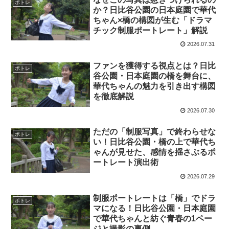
ポトレ
か？日比谷公園の日本庭園で華代
ちゃん×橋の構図が生む「ドラマ
チック制服ポートレート」解説
2026.07.31
ファンを獲得する視点とは？日比
ポトレ
谷公園・日本庭園の橋を舞台に、
華代ちゃんの魅力を引き出す構図
を徹底解説
2026.07.30
ただの「制服写真」で終わらせな
ポトレ
い！日比谷公園・橋の上で華代ち
ゃんが見せた、感情を揺さぶるポ
ートレート演出術
2026.07.29
制服ポートレートは「橋」でドラ
ポトレ
マになる！日比谷公園・日本庭園
で華代ちゃんと紡ぐ青春の1ペー
ジと撮影の裏側