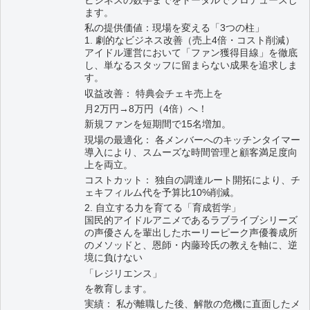
ビジネスの数字までをトータルでプロデュースし
ます。
私の提供価値：現場を変える「3つの柱」
1. 劇的なビジネス改善（売上4倍・コスト削減）
アイドル運営において「ファン獲得目線」を徹底
し、単なるスタッフに留まらない成果を追求しま
す。
収益改善： 特典会チェキ売上を
月2万円→8万円（4倍）へ！
新規ファンを短期間で15名増加。
現場の最適化： 各メンバーへのキッチンタイマー
導入により、スムーズな時間管理と顧客満足度向
上を両立。
コストカット： 独自の調達ルート開拓により、チ
ェキフィルム代を予算比10%削減。
2. 自立する力を育てる「育成哲学」
国民的アイドルアニメであるラブライブシリーズ
の声優さんを輩出したホーリーピーク声優養成所
のメソッドと、恩師・内藤玲氏の教えを軸に、逆
境に負けない
「レジリエンス」
を教育します。
実績： 私が離職した後、解散の危機に直面したメ