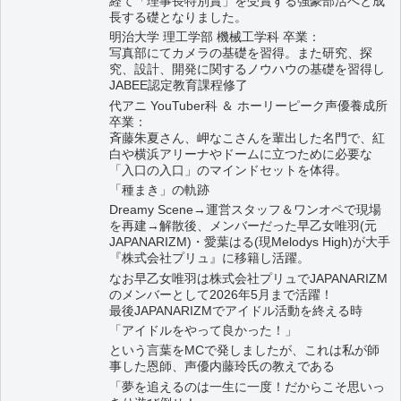
経て「理事長特別賞」を受賞する強豪部活へと成
長する礎となりました。
明治大学 理工学部 機械工学科 卒業：
写真部にてカメラの基礎を習得。また研究、探
究、設計、開発に関するノウハウの基礎を習得し
JABEE認定教育課程修了
代アニ YouTuber科 ＆ ホーリーピーク声優養成所
卒業：
斉藤朱夏さん、岬なこさんを輩出した名門で、紅
白や横浜アリーナやドームに立つために必要な
「入口の入口」のマインドセットを体得。
「種まき」の軌跡
Dreamy Scene→運営スタッフ＆ワンオペで現場
を再建→解散後、メンバーだった早乙女唯羽(元
JAPANARIZM)・愛葉はる(現Melodys High)が大手
『株式会社プリュ』に移籍し活躍。
なお早乙女唯羽は株式会社プリュでJAPANARIZM
のメンバーとして2026年5月まで活躍！
最後JAPANARIZMでアイドル活動を終える時
「アイドルをやって良かった！」
という言葉をMCで発しましたが、これは私が師
事した恩師、声優内藤玲氏の教えである
「夢を追えるのは一生に一度！だからこそ思いっ