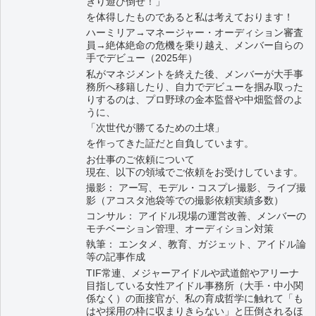
きり遊び倒せ！」
を体得したものであると私は考えております！
ハーミリア→マネージャー・オーディション審査
員→絶体絶命の危機を乗り越え、メンバー自らの
手でデビュー（2025年）
私がマネジメントを終えた後、メンバーが大手事
務所へ移籍したり、自力でデビューを掴み取った
りするのは、プロ野球の金本監督や中畑監督のよ
うに、
「次世代が勝てるための土壌」
を作ってきた証だと自負しています。
お仕事のご依頼について
現在、以下の領域でご依頼をお受けしています。
撮影： アー写、モデル・コスプレ撮影、ライブ撮
影（アコスタ池袋等での撮影依頼実績多数）
コンサル： アイドル現場の運営改善、メンバーの
モチベーション管理、オーディション対策
執筆： エンタメ、教育、ガジェット、アイドル論
等の記事作成
TIF常連、メジャーアイドルや武道館やアリーナ
目指している女性アイドル事務所（大手・中小関
係なく）の面接官が、私の育成哲学に触れて「も
はや採用の枠に収まりきらない」と圧倒されるほ