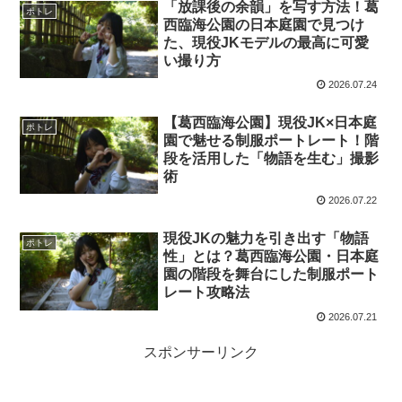
「放課後の余韻」を写す方法！葛
ポトレ
西臨海公園の日本庭園で見つけ
た、現役JKモデルの最高に可愛
い撮り方
2026.07.24
【葛西臨海公園】現役JK×日本庭
ポトレ
園で魅せる制服ポートレート！階
段を活用した「物語を生む」撮影
術
2026.07.22
現役JKの魅力を引き出す「物語
ポトレ
性」とは？葛西臨海公園・日本庭
園の階段を舞台にした制服ポート
レート攻略法
2026.07.21
スポンサーリンク