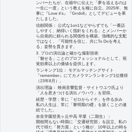
ンバーたちが、在籍中に伝えた「夢を追えるのは
一生に一度」という教えを糧に自立。2025年、無
事に『Love it's』『Grrdoll』としてデビューを果
たしました。
信頼関係： 公式な1on1などやらずでも「一番話
しやすく、納得いく指針をくれる」とメンバーか
ら自発的に頼られる関係性を構築。強権的な支配
ではなく、「可能性を信じ、共にTo Doを考え
る」姿勢を貫きます。
3. プロの演出論と確かな撮影技術
「魅せる」ことのプロフェッショナルとして、視
覚効果以上の価値を提供します。
ランキング1位： モデルマッチングサイト
『remember』にてカメラマンランキング1位獲得
（23年8月）。
演出理論： 映画音響監督・サイトウユウ氏より
「人を惹きつける演出ノウハウ」を習得。
経歴・学歴：常に「ゼロからイチ」を作る歩み
私の人生は、常に「黎明期の礎」を築くことの連
続でした。
奈良学園登美ヶ丘中高 卒業（二期生）：
開校間もない時期に「交通研究部」を設立。私の
代で得た「努力賞」という種が、10年以上の時を