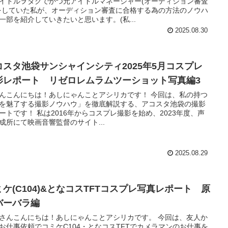
イドルヲタクでかつ元アイドルマネージャー(オーディション審査
をしていた私が、オーディション審査に合格する為の方法のノウハ
一部を紹介していきたいと思います。(私...
2025.08.30
コスタ池袋サンシャインシティ2025年5月コスプレ
影レポート リゼロレムラムツーショット写真編3
んこんにちは！あしにゃんことアシリカです！ 今回は、私の持つ
を魅了する撮影ノウハウ」を徹底解説する、アコスタ池袋の撮影
ートです！ 私は2016年からコスプレ撮影を始め、2023年度、声
成所にて映画音響監督のサイト...
2025.08.29
ミケ(C104)&となコスTFTコスプレ写真レポート 原
バーバラ編
さんこんにちは！あしにゃんことアシリカです。 今回は、友人か
お仕事依頼でコミケC104・となコスTFTでカメラマンのお仕事を