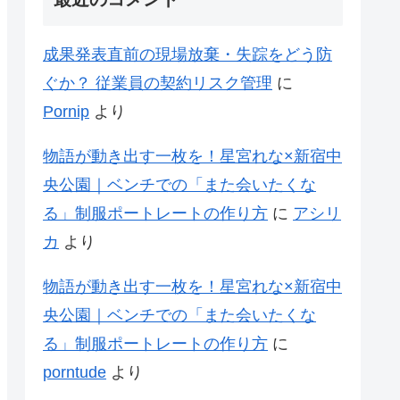
成果発表直前の現場放棄・失踪をどう防
ぐか？ 従業員の契約リスク管理
に
Pornip
より
物語が動き出す一枚を！星宮れな×新宿中
央公園｜ベンチでの「また会いたくな
る」制服ポートレートの作り方
に
アシリ
カ
より
物語が動き出す一枚を！星宮れな×新宿中
央公園｜ベンチでの「また会いたくな
る」制服ポートレートの作り方
に
porntude
より