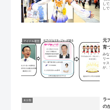
して
して
元
アイドル運営
育
みな
リー
ャス
が、
ラ
未分類
の