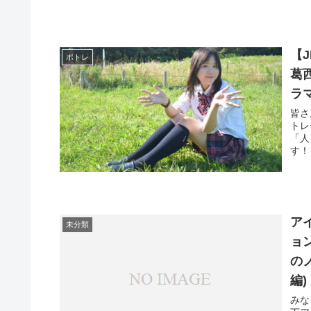
【
ポトレ
葛
ラ
皆さ
トレ
「人
す！
ア
未分類
ョ
の
編)
みな