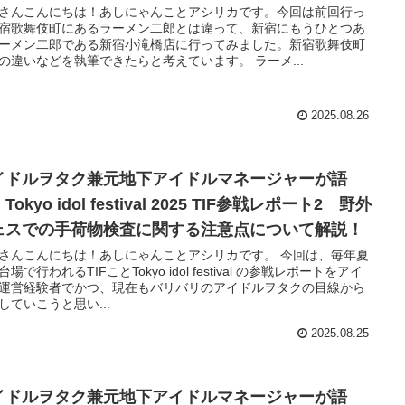
さんこんにちは！あしにゃんことアシリカです。今回は前回行っ
宿歌舞伎町にあるラーメン二郎とは違って、新宿にもうひとつあ
ーメン二郎である新宿小滝橋店に行ってみました。新宿歌舞伎町
の違いなどを執筆できたらと考えています。 ラーメ...
2025.08.26
イドルヲタク兼元地下アイドルマネージャーが語
Tokyo idol festival 2025 TIF参戦レポート2 野外
ェスでの手荷物検査に関する注意点について解説！
さんこんにちは！あしにゃんことアシリカです。 今回は、毎年夏
場で行われるTIFことTokyo idol festival の参戦レポートをアイ
運営経験者でかつ、現在もバリバリのアイドルヲタクの目線から
していこうと思い...
2025.08.25
イドルヲタク兼元地下アイドルマネージャーが語