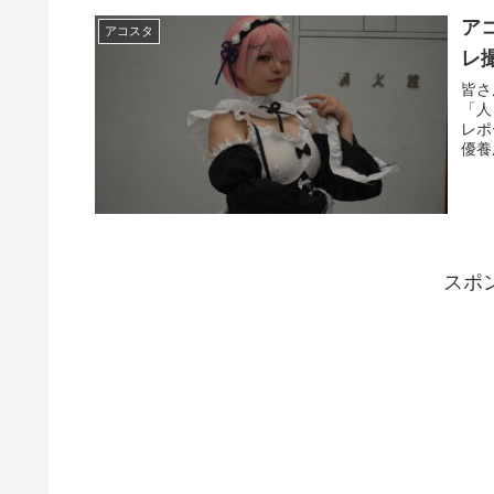
ア
アコスタ
レ
皆さ
「人
レポ
優養
スポ