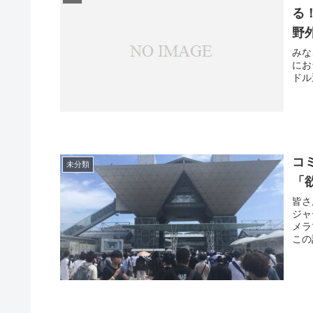
る！
野
みな
にお台
ドル
コ
未分類
「
皆さ
ジャ
メラ
この