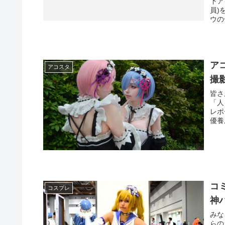
下ア
員)
ウの
ア
アコスタ
撮
皆さ
「人
レポ
優養
コ
コスプレ
神
みな
らの