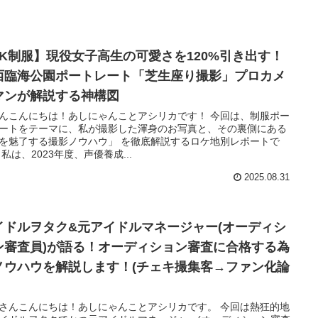
JK制服】現役女子高生の可愛さを120%引き出す！
西臨海公園ポートレート「芝生座り撮影」プロカメ
マンが解説する神構図
んこんにちは！あしにゃんことアシリカです！ 今回は、制服ポー
ートをテーマに、私が撮影した渾身のお写真と、その裏側にある
を魅了する撮影ノウハウ」 を徹底解説するロケ地別レポートで
 私は、2023年度、声優養成...
2025.08.31
イドルヲタク&元アイドルマネージャー(オーディシ
ン審査員)が語る！オーディション審査に合格する為
ノウハウを解説します！(チェキ撮集客→ファン化論
さんこんにちは！あしにゃんことアシリカです。 今回は熱狂的地