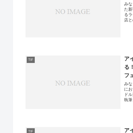
みな
た新
るラ
店と
ア
TIF
る！
フ
みな
にお台
ドル
執筆
ア
TIF