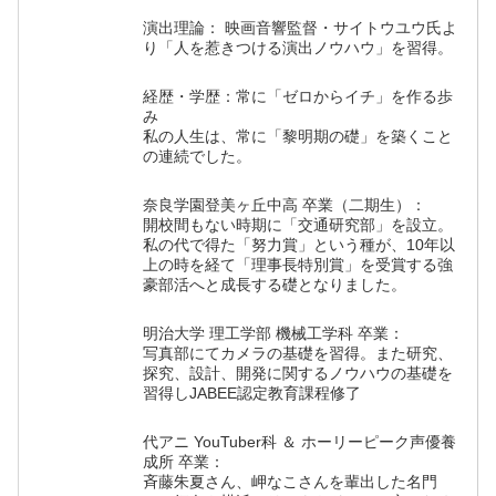
演出理論： 映画音響監督・サイトウユウ氏よ
り「人を惹きつける演出ノウハウ」を習得。
経歴・学歴：常に「ゼロからイチ」を作る歩
み
私の人生は、常に「黎明期の礎」を築くこと
の連続でした。
奈良学園登美ヶ丘中高 卒業（二期生）：
開校間もない時期に「交通研究部」を設立。
私の代で得た「努力賞」という種が、10年以
上の時を経て「理事長特別賞」を受賞する強
豪部活へと成長する礎となりました。
明治大学 理工学部 機械工学科 卒業：
写真部にてカメラの基礎を習得。また研究、
探究、設計、開発に関するノウハウの基礎を
習得しJABEE認定教育課程修了
代アニ YouTuber科 ＆ ホーリーピーク声優養
成所 卒業：
斉藤朱夏さん、岬なこさんを輩出した名門