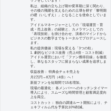
ッフをしています！
私は、組織の立ち上げ期や変革期に深く関わり、
その後の飛躍を支えるための土壌を耕す「黎明期
の礎（いしずえ）」となることを使命としていま
す。
アイドルマネージャーとしての「現場運営・育
成・売上改善」の経験と、カメラマンとしての
「表現技術」を掛け合わせ、演者のマインドから
ビジネスの数字までをトータルでプロデュースし
ます。
私の提供価値：現場を変える「3つの柱」
1. 劇的なビジネス改善（売上4倍・コスト削減）
アイドル運営において「ファン獲得目線」を徹底
し、単なるスタッフに留まらない成果を追求しま
す。
収益改善： 特典会チェキ売上を
月2万円→8万円（4倍）へ！
新規ファンを短期間で15名増加。
現場の最適化： 各メンバーへのキッチンタイマー
導入により、スムーズな時間管理と顧客満足度向
上を両立。
コストカット： 独自の調達ルート開拓により、チ
ェキフィルム代を予算比10%削減。