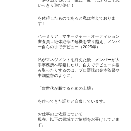
「夢を追えるのは一生に一度！だからこそ思
いっきり遊び倒せ！」
を体得したものであると私は考えておりま
す！
ハーミリア→マネージャー・オーディション
審査員→絶体絶命の危機を乗り越え、メンバ
ー自らの手でデビュー（2025年）
私がマネジメントを終えた後、メンバーが大
手事務所へ移籍したり、自力でデビューを掴
み取ったりするのは、プロ野球の金本監督や
中畑監督のように、
「次世代が勝てるための土壌」
を作ってきた証だと自負しています。
お仕事のご依頼について
現在、以下の領域でご依頼をお受けしていま
す。