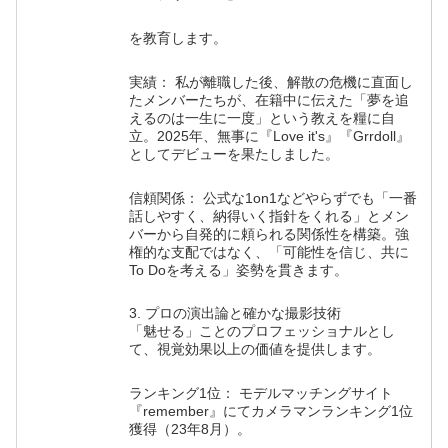
を教育します。
実績： 私が離職した後、解散の危機に直面し
たメンバーたちが、在籍中に伝えた「夢を追
えるのは一生に一度」という教えを糧に自
立。2025年、無事に『Love it's』『Grrdoll』
としてデビューを果たしました。
信頼関係： 公式な1on1などやらずでも「一番
話しやすく、納得いく指針をくれる」とメン
バーから自発的に頼られる関係性を構築。強
権的な支配ではなく、「可能性を信じ、共に
To Doを考える」姿勢を貫きます。
3. プロの演出論と確かな撮影技術
「魅せる」ことのプロフェッショナルとし
て、視覚効果以上の価値を提供します。
ランキング1位： モデルマッチングサイト
『remember』にてカメラマンランキング1位
獲得（23年8月）。