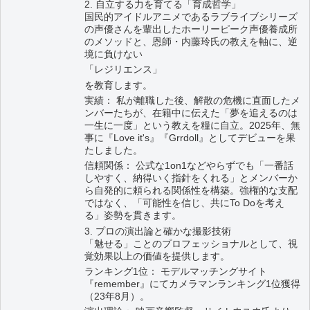
2. 自立する力を育てる「育成哲学」
国民的アイドルアニメであるラブライブシリーズ
の声優さんを輩出したホーリーピーク声優養成所
のメソッドと、恩師・内藤玲氏の教えを軸に、逆
境に負けない
「レジリエンス」
を教育します。
実績： 私が離職した後、解散の危機に直面したメ
ンバーたちが、在籍中に伝えた「夢を追えるのは
一生に一度」という教えを糧に自立。2025年、無
事に『Love it's』『Grrdoll』としてデビューを果
たしました。
信頼関係： 公式な1on1などやらずでも「一番話
しやすく、納得いく指針をくれる」とメンバーか
ら自発的に頼られる関係性を構築。強権的な支配
ではなく、「可能性を信じ、共にTo Doを考え
る」姿勢を貫きます。
3. プロの演出論と確かな撮影技術
「魅せる」ことのプロフェッショナルとして、視
覚効果以上の価値を提供します。
ランキング1位： モデルマッチングサイト
『remember』にてカメラマンランキング1位獲得
（23年8月）。