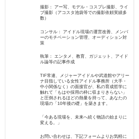
撮影： アー写、モデル・コスプレ撮影、ライ
ブ撮影（アコスタ池袋等での撮影依頼実績多
数）
コンサル： アイドル現場の運営改善、メンバ
ーのモチベーション管理、オーディション対
策
執筆： エンタメ、教育、ガジェット、アイド
ル論等の記事作成
TIF常連、メジャーアイドルや武道館やアリー
ナ目指している女性アイドル事務所（大手・
中小関係なく）の面接官が、私の育成哲学に
触れて「もはや採用の枠に収まりきらない」
と圧倒されるほどの熱量を持って、あなたの
現場の「10年後の礎」を築きます。
「今ある現場を、未来へ続く物語の始まりに
変える。」
お問い合わせは、下記フォームよりお気軽に