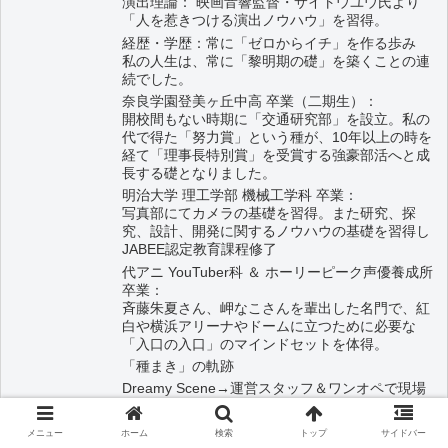
演出理論： 映画音響監督・サイトウユウ氏より
「人を惹きつける演出ノウハウ」を習得。
経歴・学歴：常に「ゼロからイチ」を作る歩み
私の人生は、常に「黎明期の礎」を築くことの連
続でした。
奈良学園登美ヶ丘中高 卒業（二期生）：
開校間もない時期に「交通研究部」を設立。私の
代で得た「努力賞」という種が、10年以上の時を
経て「理事長特別賞」を受賞する強豪部活へと成
長する礎となりました。
明治大学 理工学部 機械工学科 卒業：
写真部にてカメラの基礎を習得。また研究、探
究、設計、開発に関するノウハウの基礎を習得し
JABEE認定教育課程修了
代アニ YouTuber科 ＆ ホーリーピーク声優養成所
卒業：
斉藤朱夏さん、岬なこさんを輩出した名門で、紅
白や横浜アリーナやドームに立つために必要な
「入口の入口」のマインドセットを体得。
「種まき」の軌跡
Dreamy Scene→運営スタッフ＆ワンオペで現場
を再建→解散後、メンバーだった早乙女唯羽(元
JAPANARIZM)・愛葉はる(現Melodys High)が大手
メニュー
ホーム
検索
トップ
サイドバー
『株式会社プリュ』に移籍し活躍。