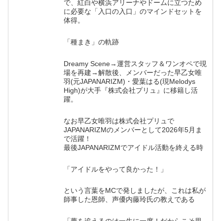
で、紅白や横浜アリーナやドームに立つため
に必要な「入口の入口」のマインドセットを
体得。
「種まき」の軌跡
Dreamy Scene→運営スタッフ＆ワンオペで現
場を再建→解散後、メンバーだった早乙女唯
羽(元JAPANARIZM)・愛葉はる(現Melodys
High)が大手『株式会社プリュ』に移籍し活
躍。
なお早乙女唯羽は株式会社プリュで
JAPANARIZMのメンバーとして2026年5月ま
で活躍！
最後JAPANARIZMでアイドル活動を終える時
「アイドルをやって良かった！」
という言葉をMCで発しましたが、これは私が
師事した恩師、声優内藤玲氏の教えである