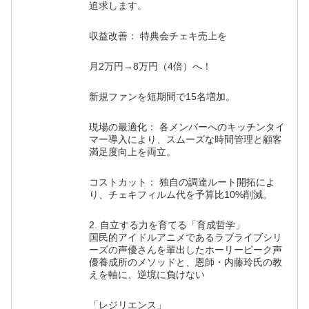
追求します。
収益改善： 特典会チェキ売上を
月2万円→8万円（4倍）へ！
新規ファンを短期間で15名増加。
現場の最適化： 各メンバーへのキッチンタイ
マー導入により、スムーズな時間管理と顧客
満足度向上を両立。
コストカット： 独自の調達ルート開拓によ
り、チェキフィルム代を予算比10%削減。
2. 自立する力を育てる「育成哲学」
国民的アイドルアニメであるラブライブシリ
ーズの声優さんを輩出したホーリーピーク声
優養成所のメソッドと、恩師・内藤玲氏の教
えを軸に、逆境に負けない
「レジリエンス」