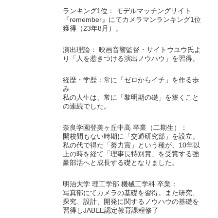
ランキング1位： モデルマッチングサイト
『remember』にてカメラマンランキング1位
獲得（23年8月）。
演出理論： 映画音響監督・サイトウユウ氏よ
り「人を惹きつける演出ノウハウ」を習得。
経歴・学歴：常に「ゼロからイチ」を作る歩
み
私の人生は、常に「黎明期の礎」を築くこと
の連続でした。
奈良学園登美ヶ丘中高 卒業（二期生）：
開校間もない時期に「交通研究部」を設立。
私の代で得た「努力賞」という種が、10年以
上の時を経て「理事長特別賞」を受賞する強
豪部活へと成長する礎となりました。
明治大学 理工学部 機械工学科 卒業：
写真部にてカメラの基礎を習得。また研究、
探究、設計、開発に関するノウハウの基礎を
習得しJABEE認定教育課程修了