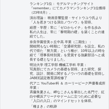
ランキング1位： モデルマッチングサイト
『remember』にてカメラマンランキング1位獲得
（23年8月）。
演出理論： 映画音響監督・サイトウユウ氏より
「人を惹きつける演出ノウハウ」を習得。
経歴・学歴：常に「ゼロからイチ」を作る歩み
私の人生は、常に「黎明期の礎」を築くことの連
続でした。
奈良学園登美ヶ丘中高 卒業（二期生）：
開校間もない時期に「交通研究部」を設立。私の
代で得た「努力賞」という種が、10年以上の時を
経て「理事長特別賞」を受賞する強豪部活へと成
長する礎となりました。
明治大学 理工学部 機械工学科 卒業：
写真部にてカメラの基礎を習得。また研究、探
究、設計、開発に関するノウハウの基礎を習得し
JABEE認定教育課程修了
代アニ YouTuber科 ＆ ホーリーピーク声優養成所
卒業：
斉藤朱夏さん、岬なこさんを輩出した名門で、紅
白や横浜アリーナやドームに立つために必要な
「入口の入口」のマインドセットを体得。
「種まき」の軌跡