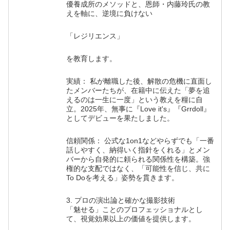
優養成所のメソッドと、恩師・内藤玲氏の教
えを軸に、逆境に負けない
「レジリエンス」
を教育します。
実績： 私が離職した後、解散の危機に直面し
たメンバーたちが、在籍中に伝えた「夢を追
えるのは一生に一度」という教えを糧に自
立。2025年、無事に『Love it's』『Grrdoll』
としてデビューを果たしました。
信頼関係： 公式な1on1などやらずでも「一番
話しやすく、納得いく指針をくれる」とメン
バーから自発的に頼られる関係性を構築。強
権的な支配ではなく、「可能性を信じ、共に
To Doを考える」姿勢を貫きます。
3. プロの演出論と確かな撮影技術
「魅せる」ことのプロフェッショナルとし
て、視覚効果以上の価値を提供します。