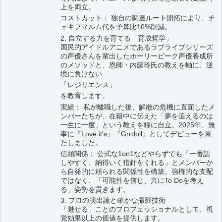
上を両立。
コストカット： 独自の調達ルート開拓により、チ
ェキフィルム代を予算比10%削減。
2. 自立する力を育てる「育成哲学」
国民的アイドルアニメであるラブライブシリーズ
の声優さんを輩出したホーリーピーク声優養成所
のメソッドと、恩師・内藤玲氏の教えを軸に、逆
境に負けない
「レジリエンス」
を教育します。
実績： 私が離職した後、解散の危機に直面したメ
ンバーたちが、在籍中に伝えた「夢を追えるのは
一生に一度」という教えを糧に自立。2025年、無
事に『Love it's』『Grrdoll』としてデビューを果
たしました。
信頼関係： 公式な1on1などやらずでも「一番話
しやすく、納得いく指針をくれる」とメンバーか
ら自発的に頼られる関係性を構築。強権的な支配
ではなく、「可能性を信じ、共にTo Doを考え
る」姿勢を貫きます。
3. プロの演出論と確かな撮影技術
「魅せる」ことのプロフェッショナルとして、視
覚効果以上の価値を提供します。