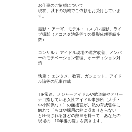
お仕事のご依頼について
現在、以下の領域でご依頼をお受けしていま
す。
撮影： アー写、モデル・コスプレ撮影、ライ
ブ撮影（アコスタ池袋等での撮影依頼実績多
数）
コンサル： アイドル現場の運営改善、メンバ
ーのモチベーション管理、オーディション対
策
執筆： エンタメ、教育、ガジェット、アイド
ル論等の記事作成
TIF常連、メジャーアイドルや武道館やアリー
ナ目指している女性アイドル事務所（大手・
中小関係なく）の面接官が、私の育成哲学に
触れて「もはや採用の枠に収まりきらない」
と圧倒されるほどの熱量を持って、あなたの
現場の「10年後の礎」を築きます。