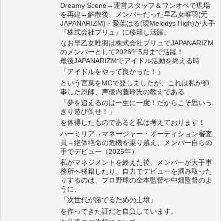
Dreamy Scene→運営スタッフ＆ワンオペで現場
を再建→解散後、メンバーだった早乙女唯羽(元
JAPANARIZM)・愛葉はる(現Melodys High)が大手
『株式会社プリュ』に移籍し活躍。
なお早乙女唯羽は株式会社プリュでJAPANARIZM
のメンバーとして2026年5月まで活躍！
最後JAPANARIZMでアイドル活動を終える時
「アイドルをやって良かった！」
という言葉をMCで発しましたが、これは私が師
事した恩師、声優内藤玲氏の教えである
「夢を追えるのは一生に一度！だからこそ思いっ
きり遊び倒せ！」
を体得したものであると私は考えております！
ハーミリア→マネージャー・オーディション審査
員→絶体絶命の危機を乗り越え、メンバー自らの
手でデビュー（2025年）
私がマネジメントを終えた後、メンバーが大手事
務所へ移籍したり、自力でデビューを掴み取った
りするのは、プロ野球の金本監督や中畑監督のよ
うに、
「次世代が勝てるための土壌」
を作ってきた証だと自負しています。