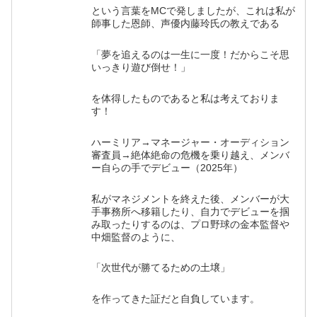
という言葉をMCで発しましたが、これは私が
師事した恩師、声優内藤玲氏の教えである
「夢を追えるのは一生に一度！だからこそ思
いっきり遊び倒せ！」
を体得したものであると私は考えておりま
す！
ハーミリア→マネージャー・オーディション
審査員→絶体絶命の危機を乗り越え、メンバ
ー自らの手でデビュー（2025年）
私がマネジメントを終えた後、メンバーが大
手事務所へ移籍したり、自力でデビューを掴
み取ったりするのは、プロ野球の金本監督や
中畑監督のように、
「次世代が勝てるための土壌」
を作ってきた証だと自負しています。