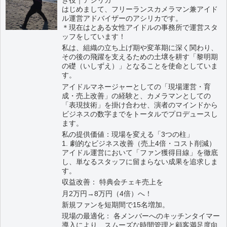
はじめまして、フリーランスカメラマン兼アイド
ル運営アドバイザーのアシリカです。
＊現在はとある女性アイドルの事務所で運営スタ
ッフをしています！
私は、組織の立ち上げ期や変革期に深く関わり、
その後の飛躍を支えるための土壌を耕す「黎明期
の礎（いしずえ）」となることを使命としていま
す。
アイドルマネージャーとしての「現場運営・育
成・売上改善」の経験と、カメラマンとしての
「表現技術」を掛け合わせ、演者のマインドから
ビジネスの数字までをトータルでプロデュースし
ます。
私の提供価値：現場を変える「3つの柱」
1. 劇的なビジネス改善（売上4倍・コスト削減）
アイドル運営において「ファン獲得目線」を徹底
し、単なるスタッフに留まらない成果を追求しま
す。
収益改善： 特典会チェキ売上を
月2万円→8万円（4倍）へ！
新規ファンを短期間で15名増加。
現場の最適化： 各メンバーへのキッチンタイマー
導入により、スムーズな時間管理と顧客満足度向