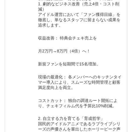
1. 劇的なビジネス改善（売上4倍・コスト削
減）
アイドル運営において「ファン獲得目線」を
徹底し、単なるスタッフに留まらない成果を
追求します。
収益改善： 特典会チェキ売上を
月2万円→8万円（4倍）へ！
新規ファンを短期間で15名増加。
現場の最適化： 各メンバーへのキッチンタイ
マー導入により、スムーズな時間管理と顧客
満足度向上を両立。
コストカット： 独自の調達ルート開拓によ
り、チェキフィルム代を予算比10%削減。
2. 自立する力を育てる「育成哲学」
国民的アイドルアニメであるラブライブシリ
ーズの声優さんを輩出したホーリーピーク声