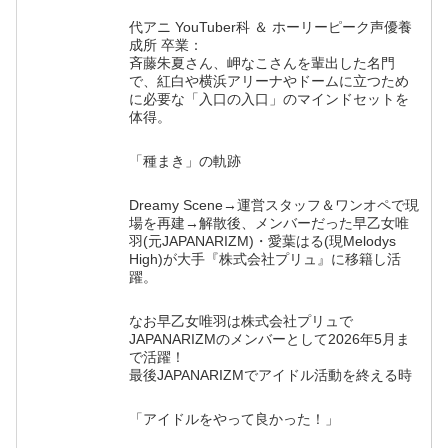
代アニ YouTuber科 ＆ ホーリーピーク声優養
成所 卒業：
斉藤朱夏さん、岬なこさんを輩出した名門
で、紅白や横浜アリーナやドームに立つため
に必要な「入口の入口」のマインドセットを
体得。
「種まき」の軌跡
Dreamy Scene→運営スタッフ＆ワンオペで現
場を再建→解散後、メンバーだった早乙女唯
羽(元JAPANARIZM)・愛葉はる(現Melodys
High)が大手『株式会社プリュ』に移籍し活
躍。
なお早乙女唯羽は株式会社プリュで
JAPANARIZMのメンバーとして2026年5月ま
で活躍！
最後JAPANARIZMでアイドル活動を終える時
「アイドルをやって良かった！」