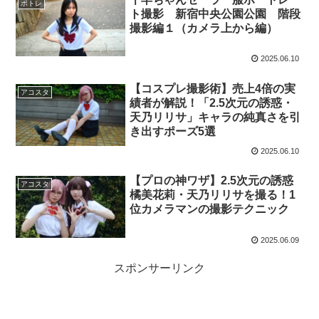
ポトレ
ト撮影 新宿中央公園公園 階段
撮影編１（カメラ上から編）
2025.06.10
【コスプレ撮影術】売上4倍の実
アコスタ
績者が解説！「2.5次元の誘惑・
天乃リリサ」キャラの純真さを引
き出すポーズ5選
2025.06.10
【プロの神ワザ】2.5次元の誘惑
アコスタ
橘美花莉・天乃リリサを撮る！1
位カメラマンの撮影テクニック
2025.06.09
スポンサーリンク