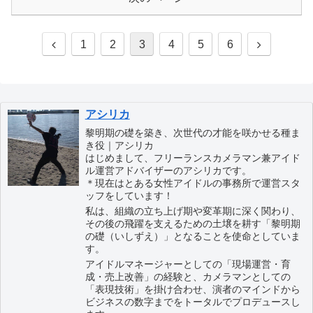
1
2
3
4
5
6
アシリカ
黎明期の礎を築き、次世代の才能を咲かせる種ま
き役｜アシリカ
はじめまして、フリーランスカメラマン兼アイド
ル運営アドバイザーのアシリカです。
＊現在はとある女性アイドルの事務所で運営スタ
ッフをしています！
私は、組織の立ち上げ期や変革期に深く関わり、
その後の飛躍を支えるための土壌を耕す「黎明期
の礎（いしずえ）」となることを使命としていま
す。
アイドルマネージャーとしての「現場運営・育
成・売上改善」の経験と、カメラマンとしての
「表現技術」を掛け合わせ、演者のマインドから
ビジネスの数字までをトータルでプロデュースし