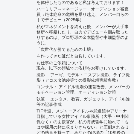
を体得したものであると私は考えております！
ハーミリア→マネージャー・オーディション審査
員→絶体絶命の危機を乗り越え、メンバー自らの
手でデビュー（2025年）
私がマネジメントを終えた後、メンバーが大手事
務所へ移籍したり、自力でデビューを掴み取った
りするのは、プロ野球の金本監督や中畑監督のよ
うに、
「次世代が勝てるための土壌」
を作ってきた証だと自負しています。
お仕事のご依頼について
現在、以下の領域でご依頼をお受けしています。
撮影： アー写、モデル・コスプレ撮影、ライブ撮
影（アコスタ池袋等での撮影依頼実績多数）
コンサル： アイドル現場の運営改善、メンバーの
モチベーション管理、オーディション対策
執筆： エンタメ、教育、ガジェット、アイドル論
等の記事作成
TIF常連、メジャーアイドルや武道館やアリーナ
目指している女性アイドル事務所（大手・中小関
係なく）の面接官が、私の育成哲学に触れて「も
はや採用の枠に収まりきらない」と圧倒されるほ
どの熱量を持って、あなたの現場の「10年後の