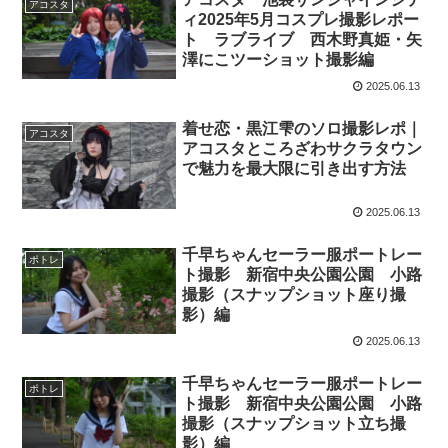
アコスタ
ィ2025年5月コスプレ撮影レポー
ト ラブライブ 西木野真姫・矢
澤にこツーショット撮影編
2025.06.13
着せ恋・黒江雫のソロ撮影レポ｜
アコスタ
アコスタところざわサクラタウン
で魅力を最大限に引き出す方法
2025.06.13
千早ちゃんセーラー服ポートレー
ポトレ
ト撮影 新宿中央公園公園 小路
撮影（スナップショット座り撮
影）編
2025.06.13
千早ちゃんセーラー服ポートレー
ポトレ
ト撮影 新宿中央公園公園 小路
撮影（スナップショット立ち撮
影）編