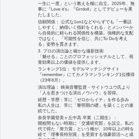
一生に一度」という教えを糧に自立。2025年、無
事に『Love it's』『Grrdoll』としてデビューを果
たしました。
信頼関係： 公式な1on1などやらずでも「一番話
しやすく、納得いく指針をくれる」とメンバーか
ら自発的に頼られる関係性を構築。強権的な支配
ではなく、「可能性を信じ、共にTo Doを考え
る」姿勢を貫きます。
3. プロの演出論と確かな撮影技術
「魅せる」ことのプロフェッショナルとして、視
覚効果以上の価値を提供します。
ランキング1位： モデルマッチングサイト
『remember』にてカメラマンランキング1位獲得
（23年8月）。
演出理論： 映画音響監督・サイトウユウ氏より
「人を惹きつける演出ノウハウ」を習得。
経歴・学歴：常に「ゼロからイチ」を作る歩み
私の人生は、常に「黎明期の礎」を築くことの連
続でした。
奈良学園登美ヶ丘中高 卒業（二期生）：
開校間もない時期に「交通研究部」を設立。私の
代で得た「努力賞」という種が、10年以上の時を
経て「理事長特別賞」を受賞する強豪部活へと成