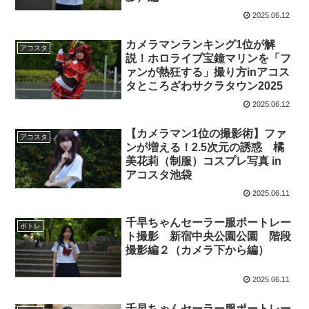
2025.06.12
カメラマンランキング1位が解
アコスタ
説！ホロライブ宝鐘マリンを「フ
ァンが熱狂する」撮り方inアコス
タところざわサクラタウン2025
2025.06.12
【カメラマン1位の撮影術】ファ
アコスタ
ンが増える！2.5次元の誘惑 橘
美花莉（制服）コスプレ写真 in
アコスタ池袋
2025.06.11
千早ちゃんセーラー服ポートレー
ポトレ
ト撮影 新宿中央公園公園 階段
撮影編２（カメラ下から編）
2025.06.11
千早ちゃんセーラー服ポートレー