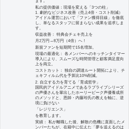
ます。
私の提供価値：現場を変える「3つの柱」
1. 劇的なビジネス改善（売上4倍・コスト削減）
アイドル運営において「ファン獲得目線」を徹底
し、単なるスタッフに留まらない成果を追求しま
す。
収益改善： 特典会チェキ売上を
月2万円→8万円（4倍）へ！
新規ファンを短期間で15名増加。
現場の最適化： 各メンバーへのキッチンタイマー
導入により、スムーズな時間管理と顧客満足度向
上を両立。
コストカット： 独自の調達ルート開拓により、チ
ェキフィルム代を予算比10%削減。
2. 自立する力を育てる「育成哲学」
国民的アイドルアニメであるラブライブシリーズ
の声優さんを輩出したホーリーピーク声優養成所
のメソッドと、恩師・内藤玲氏の教えを軸に、逆
境に負けない
「レジリエンス」
を教育します。
実績： 私が離職した後、解散の危機に直面したメ
ンバーたちが、在籍中に伝えた「夢を追えるのは