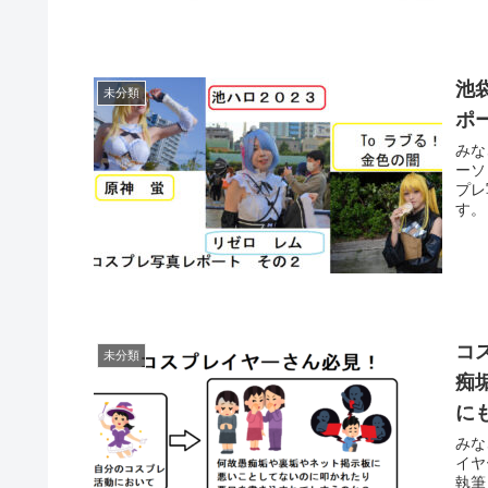
池
未分類
ポ
みな
ーソ
プレ
す。
コ
未分類
痴
に
みな
イヤ
執筆