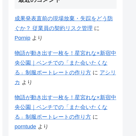
成果発表直前の現場放棄・失踪をどう防
ぐか？ 従業員の契約リスク管理
に
Pornip
より
物語が動き出す一枚を！星宮れな×新宿中
央公園｜ベンチでの「また会いたくな
る」制服ポートレートの作り方
に
アシリ
カ
より
物語が動き出す一枚を！星宮れな×新宿中
央公園｜ベンチでの「また会いたくな
る」制服ポートレートの作り方
に
porntude
より