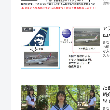
痴垢
ア
未分類
&
みな
の航
が入
スカ
た
ポトレ
紹
説
みな