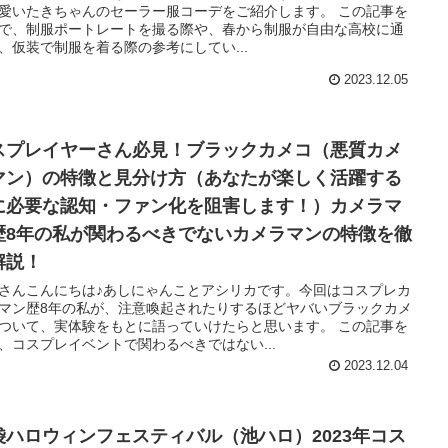
愛いたきちゃんのセーラー服コーデをご紹介します。 この記事を
で、制服ポートレートを撮る際や、春から制服が自由な高校に通
、仮装で制服を着る際の参考にしてい...
2023.12.05
スプレイヤーさん必見！ブラックカメコ（悪質カメ
マン）の特徴と見分け方（あなたが楽しく活躍する
に必要な認知・ファン化を阻害します！）カメラマ
歴8年の私が関わるべきでないカメラマンの特徴を徹
解説！
さんこんにちは♪あしにゃんことアシリカです。今回はコスプレカ
マン歴8年の私が、注意喚起されたりするほどヤバいブラックカメ
ついて、実体験をもとに語っていけたらと思います。 この記事を
、コスプレイベントで関わるべきではない...
2023.12.04
袋ハロウィンフェスティバル（池ハロ）2023年コス