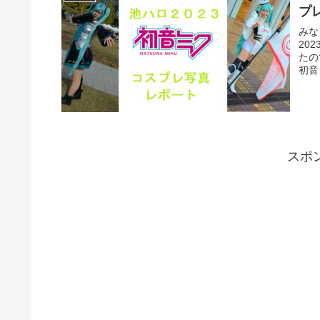
プ
みな
20
たの
初音
スポ