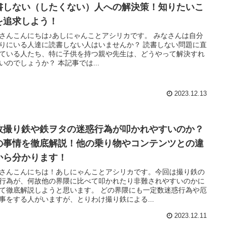
書しない（したくない）人への解決策！知りたいこ
を追求しよう！
さんこんにちは♪あしにゃんことアシリカです。 みなさんは自分
りにいる人達に読書しない人はいませんか？ 読書しない問題に直
ている人たち、特に子供を持つ親や先生は、どうやって解決すれ
いのでしょうか？ 本記事では...
2023.12.13
故撮り鉄や鉄ヲタの迷惑行為が叩かれやすいのか？
の事情を徹底解説！他の乗り物やコンテンツとの違
から分かります！
さんこんにちは！あしにゃんことアシリカです。今回は撮り鉄の
行為が、何故他の界隈に比べて叩かれたり非難されやすいのかに
て徹底解説しようと思います。 どの界隈にも一定数迷惑行為や厄
事をする人がいますが、とりわけ撮り鉄による...
2023.12.11