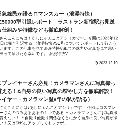
田急線民が語るロマンスカー（浪漫特快）
SE50000型引退レポート ラストラン新宿駅お見送
＆仕組みや特徴なども徹底解剖！
さんこんにちは！あしにゃんことアシリカです。今回は2023年12
0日に完全引退する、浪漫特快VSE号についてレポートして行こう
います。この記事を見て浪漫特快VSE号の魅力や写真を見て思い
浸って頂けたら幸いです。 浪漫特快V...
2023.12.10
スプレイヤーさん必見！カメラマンさんに写真撮っ
貰える！&自身の良い写真の増やし方を徹底解説！
レイヤー・カメラマン歴8年の私が語る）
さんこんにちは♪あしにゃんことアシリカです！ 今回はコスプレ
ーさんの悩みあるあるの１つである ＊カメラマンさんにお写真撮
貰えない！ ＊自撮り他撮り関係なくとにかく自身の良い写真が撮
い！又はSNSにアップしてもファボ...