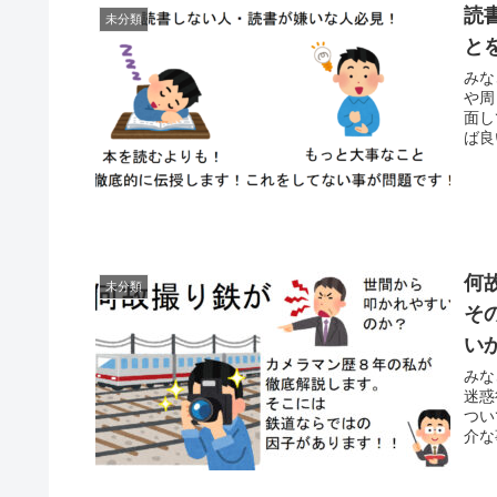
読
未分類
と
みな
や周
面し
ば良
何
未分類
そ
い
みな
迷惑
つい
介な