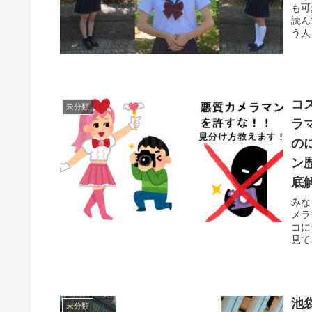
も可
読ん
う人
コ
未分類
ラ
の
ン
底
みな
メラ
コに
見て
池
未分類