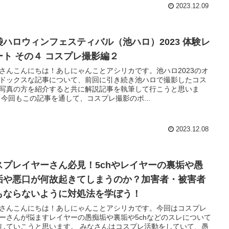
2023.12.09
袋ハロウィンフェスティバル（池ハロ）2023 体験レ
ート その４ コスプレ撮影編２
さんこんにちは！あしにゃんことアシリカです。池ハロ2023のオ
ドックスな記事について、前回に引き続き池ハロで撮影したコス
写真の方を紹介すると共に解説記事を執筆して行こうと思いま
 今回もこの記事を通して、コスプレ撮影のポ...
2023.12.08
スプレイヤーさん必見！5chやレイヤーの裏垢や愚
垢や悪口が何故起きてしまうのか？加害者・被害者
もならないように対処法を学ぼう！
さんこんにちは！あしにゃんことアシリカです。今回はコスプレ
ーさんが悩ますレイヤーの愚痴垢や裏垢や5chなどのスレについて
していこうと思います。 みなさんはコスプレ活動をしていて、愚