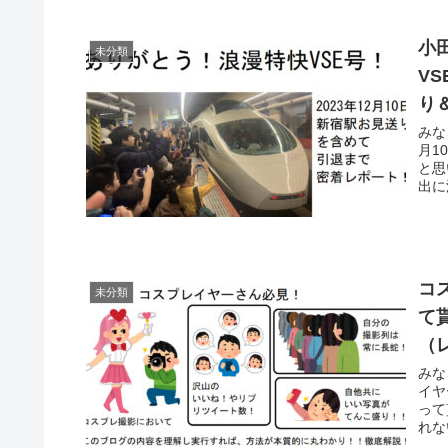
小
未分類
V
り
みな
月1
と思
出に
コ
未分類
て
（
みな
イヤ
って
れな