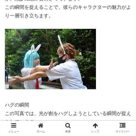
この瞬間を捉えることで、彼らのキャラクターの魅力がよ
り一層引き立ちます。
ハグの瞬間
この写真では、光が創をハグしようとしている瞬間が捉え
られています。
創の驚いた表情と、光の元気な姿が対照的で、彼らの関係
メニュー
ホーム
検索
トップ
サイドバー