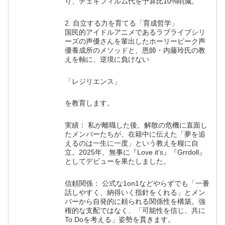
り、チェキフィルム代を予算比10%削減。
2. 自立する力を育てる「育成哲学」
国民的アイドルアニメであるラブライブシリ
ーズの声優さんを輩出したホーリーピーク声
優養成所のメソッドと、恩師・内藤玲氏の教
えを軸に、逆境に負けない
「レジリエンス」
を教育します。
実績： 私が離職した後、解散の危機に直面し
たメンバーたちが、在籍中に伝えた「夢を追
えるのは一生に一度」という教えを糧に自
立。2025年、無事に『Love it's』『Grrdoll』
としてデビューを果たしました。
信頼関係： 公式な1on1などやらずでも「一番
話しやすく、納得いく指針をくれる」とメン
バーから自発的に頼られる関係性を構築。強
権的な支配ではなく、「可能性を信じ、共に
To Doを考える」姿勢を貫きます。