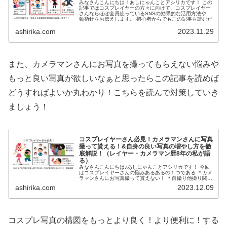
みなさんこんにちは！あしにゃんことアシリカです！ この
記事ではコスプレイヤーの方々に向けて、コスプレイヤー
さんならほぼ全員使っているSNSの効果的な活用方法や活
動指針をお伝えします。 初心者からでもこの記事を読むだ
けで、SNSの...
ashirika.com
2023.11.29
また、カメラマンさんにお写真を撮ってもらえない悩みや
もっと良い写真が欲しいなぁと思ったらこの記事を読めば
どうすればよいか丸わかり！こちらを読んで対策していき
ましょう！
コスプレイヤーさん必見！カメラマンさんに写真
撮って貰える！&自身の良い写真の増やし方を徹
底解説！（レイヤー・カメラマン歴8年の私が語
る）
みなさんこんにちは♪あしにゃんことアシリカです！ 今回
はコスプレイヤーさんの悩みあるあるの１つである ＊カメ
ラマンさんにお写真撮って貰えない！ ＊自撮り他撮り関係
なくとにかく自身の良い写真が撮れない！又はSNSにアッ
ashirika.com
2023.12.09
プしてもファボ...
コスプレ写真の構図をもっとより良く！より便利に！する