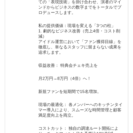
ての「表現技術」を掛け合わせ、演者のマイ
ンドからビジネスの数字までをトータルでプ
ロデュースします。
私の提供価値：現場を変える「3つの柱」
1. 劇的なビジネス改善（売上4倍・コスト削
減）
アイドル運営において「ファン獲得目線」を
徹底し、単なるスタッフに留まらない成果を
追求します。
収益改善： 特典会チェキ売上を
月2万円→8万円（4倍）へ！
新規ファンを短期間で15名増加。
現場の最適化： 各メンバーへのキッチンタイ
マー導入により、スムーズな時間管理と顧客
満足度向上を両立。
コストカット： 独自の調達ルート開拓によ