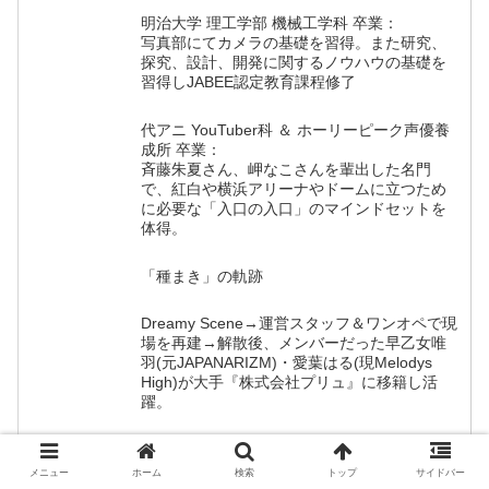
明治大学 理工学部 機械工学科 卒業：
写真部にてカメラの基礎を習得。また研究、
探究、設計、開発に関するノウハウの基礎を
習得しJABEE認定教育課程修了
代アニ YouTuber科 ＆ ホーリーピーク声優養
成所 卒業：
斉藤朱夏さん、岬なこさんを輩出した名門
で、紅白や横浜アリーナやドームに立つため
に必要な「入口の入口」のマインドセットを
体得。
「種まき」の軌跡
Dreamy Scene→運営スタッフ＆ワンオペで現
場を再建→解散後、メンバーだった早乙女唯
羽(元JAPANARIZM)・愛葉はる(現Melodys
High)が大手『株式会社プリュ』に移籍し活
躍。
なお早乙女唯羽は株式会社プリュで
JAPANARIZMのメンバーとして2026年5月ま
メニュー
ホーム
検索
トップ
サイドバー