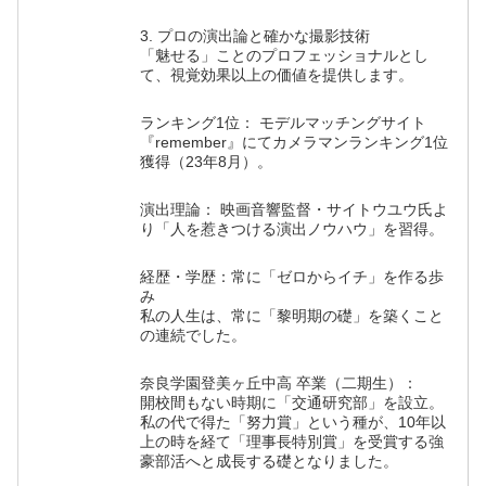
3. プロの演出論と確かな撮影技術
「魅せる」ことのプロフェッショナルとし
て、視覚効果以上の価値を提供します。
ランキング1位： モデルマッチングサイト
『remember』にてカメラマンランキング1位
獲得（23年8月）。
演出理論： 映画音響監督・サイトウユウ氏よ
り「人を惹きつける演出ノウハウ」を習得。
経歴・学歴：常に「ゼロからイチ」を作る歩
み
私の人生は、常に「黎明期の礎」を築くこと
の連続でした。
奈良学園登美ヶ丘中高 卒業（二期生）：
開校間もない時期に「交通研究部」を設立。
私の代で得た「努力賞」という種が、10年以
上の時を経て「理事長特別賞」を受賞する強
豪部活へと成長する礎となりました。