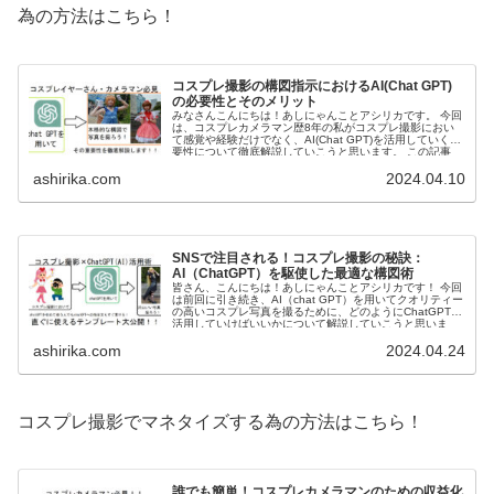
為の方法はこちら！
コスプレ撮影の構図指示におけるAI(Chat GPT)
の必要性とそのメリット
みなさんこんにちは！あしにゃんことアシリカです。 今回
は、コスプレカメラマン歴8年の私がコスプレ撮影におい
て感覚や経験だけでなく、AI(Chat GPT)を活用していく重
要性について徹底解説していこうと思います。 この記事
は、コ...
ashirika.com
2024.04.10
SNSで注目される！コスプレ撮影の秘訣：
AI（ChatGPT）を駆使した最適な構図術
皆さん、こんにちは！あしにゃんことアシリカです！ 今回
は前回に引き続き、AI（chat GPT）を用いてクオリティー
の高いコスプレ写真を撮るために、どのようにChatGPTを
活用していけばいいかについて解説していこうと思いま
す。 ...
ashirika.com
2024.04.24
コスプレ撮影でマネタイズする為の方法はこちら！
誰でも簡単！コスプレカメラマンのための収益化