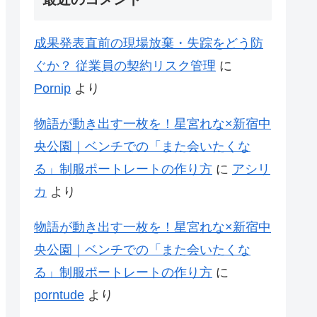
成果発表直前の現場放棄・失踪をどう防
ぐか？ 従業員の契約リスク管理
に
Pornip
より
物語が動き出す一枚を！星宮れな×新宿中
央公園｜ベンチでの「また会いたくな
る」制服ポートレートの作り方
に
アシリ
カ
より
物語が動き出す一枚を！星宮れな×新宿中
央公園｜ベンチでの「また会いたくな
る」制服ポートレートの作り方
に
porntude
より