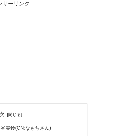
ンサーリンク
次
美鈴(CN:なもちさん)