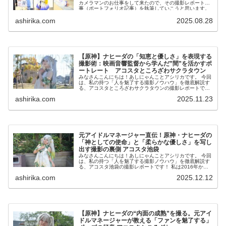
カメラマンのお仕事をして来たので、その撮影レポート記
事（ポートフォリオ記事）を執筆していこうと思います。
今回は、原...
ashirika.com
2025.08.28
【原神】ナヒーダの「知恵と優しさ」を表現する
撮影術：映画音響監督から学んだ”間”を活かすポ
ートレート アコスタところざわサクラタウン
みなさんこんにちは！あしにゃんことアシリカです。 今回
は、私の持つ「人を魅了する撮影ノウハウ」を徹底解説す
る、アコスタところざわサクラタウンの撮影レポートで
す！ 私は2016年からコスプレ撮影を始め、2023年度、声
ashirika.com
2025.11.23
優養成所にて...
元アイドルマネージャー直伝！原神・ナヒーダの
「神としての使命」と「柔らかな優しさ」を写し
出す撮影の裏側 アコスタ池袋
みなさんこんにちは！あしにゃんことアシリカです。 今回
は、私の持つ「人を魅了する撮影ノウハウ」を徹底解説す
る、アコスタ池袋の撮影レポートです！ 私は2016年から
コスプレ撮影を始め、2023年度、声優養成所にて映画音響
ashirika.com
2025.12.12
監督のサイ...
【原神】ナヒーダの“内面の成熟”を撮る。元アイ
ドルマネージャーが教える「ファンを魅了する」