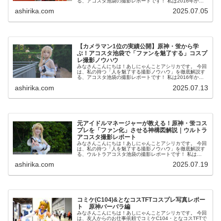
る、アコスタ池袋の撮影レポートです！ 私は2016年から
コスプレ撮影を始め、2023年度、声優養成所にて映画音響
ashirika.com
2025.07.05
監督のサイト...
【カメラマン1位の実績公開】原神・蛍から学
ぶ！アコスタ池袋で「ファンを魅了する」コスプ
レ撮影ノウハウ
みなさんこんにちは！あしにゃんことアシリカです。 今回
は、私の持つ「人を魅了する撮影ノウハウ」を徹底解説す
る、アコスタ池袋の撮影レポートです！ 私は2016年から
コスプレ撮影を始め、2023年度、声優養成所にて映画音響
ashirika.com
2025.07.13
監督のサイ...
元アイドルマネージャーが教える！原神・蛍コス
プレを「ファン化」させる神構図解説｜ウルトラ
アコスタ撮影レポート
みなさんこんにちは！あしにゃんことアシリカです。 今回
は、私の持つ「人を魅了する撮影ノウハウ」を徹底解説す
る、ウルトラアコスタ池袋の撮影レポートです！ 私は
2016年からコスプレ撮影を始め、2023年度、声優養成所
ashirika.com
2025.07.19
にて映画音響監...
コミケ(C104)&となコスTFTコスプレ写真レポー
ト 原神バーバラ編
みなさんこんにちは！あしにゃんことアシリカです。 今回
は、友人からのお仕事依頼でコミケC104・となコスTFTで