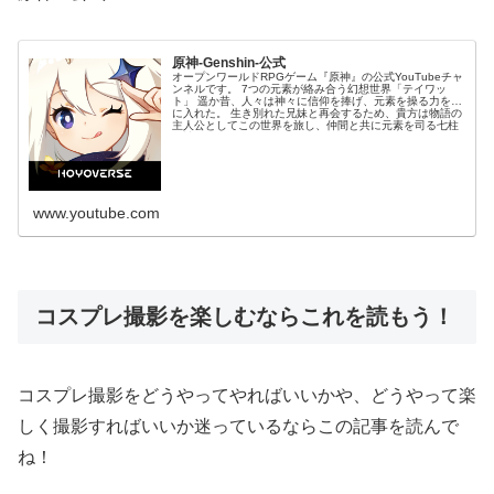
原神-Genshin-公式
オープンワールドRPGゲーム『原神』の公式YouTubeチャ
ンネルです。 7つの元素が絡み合う幻想世界「テイワッ
ト」 遥か昔、人々は神々に信仰を捧げ、元素を操る力を手
に入れた。 生き別れた兄妹と再会するため、貴方は物語の
主人公としてこの世界を旅し、仲間と共に元素を司る七柱
の神を探す。 離れ離れとなった双子が再会を果た...
www.youtube.com
コスプレ撮影を楽しむならこれを読もう！
コスプレ撮影をどうやってやればいいかや、どうやって楽
しく撮影すればいいか迷っているならこの記事を読んで
ね！