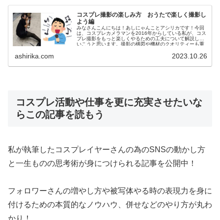
コスプレ撮影の楽しみ方 おうたで楽しく撮影し
よう編
みなさんこんにちは！あしにゃんことアシリカです！今回
は、コスプレカメラマンを2016年からしている私が、コス
プレ撮影をもっと楽しくやるための工夫について解説して
いこうと思います。撮影の構図や機材のクオリティーも重
要な要素であることは間違いあ...
ashirika.com
2023.10.26
コスプレ活動や仕事を更に充実させたいな
らこの記事を読もう
私が執筆したコスプレイヤーさんの為のSNS
の動かし方
と一生ものの思考術が身につけられる記事を公開中！
フォロワーさんの増やし方や被写体やる時の表現力を身に
付けるための本質的なノウハウ、併せなどのやり方が丸わ
かり！