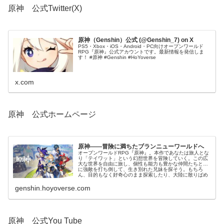
原神 公式Twitter(X)
原神（Genshin）公式 (@Genshin_7) on X
PS5・Xbox・iOS・Android・PC向けオープンワールド
RPG『原神』公式アカウントです。最新情報を発信しま
す！ #原神 #Genshin #HoYoverse
x.com
原神 公式ホームページ
原神——冒険に満ちたブランニューワールドへ
オープンワールドRPG『原神』。本作であなたは旅人とな
り「テイワット」という幻想世界を冒険していく。この広
大な世界を自由に旅し、個性も能力も豊かな仲間たちと共
に強敵を打ち倒して、生き別れた兄妹を探そう。もちろ
ん、目的もなく好奇心のまま探索したり、大陸に散りばめ
られた謎を解いたりと楽しみ方はあなた次第……生き別れ
た兄妹と...
genshin.hoyoverse.com
原神 公式You Tube