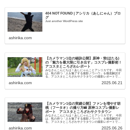
404 NOT FOUND | アシリカ（あしにゃん）ブロ
グ
Just another WordPress site
ashirika.com
【カメラマン1位の秘訣公開】原神・蛍(ほたる)
の「魅力を最大限に引き出す」コスプレ撮影術！
アコスタところざわレポート
みなさんこんにちは！あしにゃんことアシリカです。 今回
は、私の持つ「人を魅了する撮影ノウハウ」を徹底解説す
る、アコスタところざわサクラタウンの撮影レポートで
す！ 私は2016年からコスプレ撮影を始め、2023年度、声
ashirika.com
2025.06.21
優養成所にて...
【カメラマン1位の実績公開】ファンを増やす胡
桃（フータオ）の撮り方📸 原神コスプレ撮影レ
ポート アコスタところざわサクラタウン
みなさんこんにちは！あしにゃんことアシリカです。 今回
は、私の持つ「人を魅了する撮影ノウハウ」を徹底解説す
る、アコスタところざわサクラタウンの撮影レポートで
す！ 私は2016年からコスプレ撮影を始め、2023年度、声
ashirika.com
2025.06.26
優養成所にて...