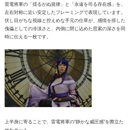
雷電将軍の「揺るがぬ規律」と「永遠を司る存在感」を、
左右対称に近い安定したフレーミングで表現しています。
伏し目がちな視線と控えめな手元の仕草が、感情を排した
傀儡としての冷淡さと、内側に閉じ込めた思索の深さを同
時に伝える一枚です。
上半身に寄ることで、雷電将軍の“静かな威圧感”を際立た
せたカット。