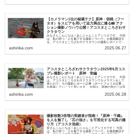
【カメラマン1位の秘蔵テク】原神・胡桃（フー
タオ）をスピアを用いて迫力満点に撮る📸 アク
ション撮影ノウハウ公開！アコスタところざわサ
クラタウン
みなさんこんにちは！あしにゃんことアシリカです。 今回
は、私の持つ「人を魅了する撮影ノウハウ」を徹底解説す
る、アコスタところざわサクラタウンの撮影レポートで
す！ 私は2016年からコスプレ撮影を始め、2023年度、声
ashirika.com
2025.06.27
優養成所にて...
アコスタところざわサクラタウン2025年6月コス
プレ撮影レポート 原神 蛍編
みなさんこんにちは！あしにゃんことアシリカです。 今回
は、アコスタところざわサクラタウンでカメラマンをして
来たので、その撮影レポート記事（ポートフォリオ記事）
を執筆していこうと思います。 今回は、原神の蛍のソロ写
真を撮影したので...
ashirika.com
2025.06.28
撮影枚数3倍増の実績者が指南！『原神・千織』
を人を魅了し「芯の強さ」を可視化する写真の撮
り方（アコスタ池袋）
皆さんこんにちは！あしにゃんことアシリカです！ 今回
は、私の持つ「人を魅了する撮影ノウハウ」を徹底解説す