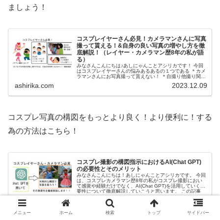
ましょう！
コスプレイヤーさん必見！カメラマンさんに写真
撮って貰える！&自身の良い写真の増やし方を徹
底解説！（レイヤー・カメラマン歴8年の私が語
る）
みなさんこんにちは♪あしにゃんことアシリカです！ 今回
はコスプレイヤーさんの悩みあるあるの１つである ＊カメ
ラマンさんにお写真撮って貰えない！ ＊自撮り他撮り関係
なくとにかく自身の良い写真が撮れない！又はSNSにアッ
ashirika.com
2023.12.09
プしてもファボ...
コスプレ写真の構図をもっとより良く！より便利に！する
為の方法はこちら！
コスプレ撮影の構図指示におけるAI(Chat GPT)
の必要性とそのメリット
みなさんこんにちは！あしにゃんことアシリカです。 今回
は、コスプレカメラマン歴8年の私がコスプレ撮影におい
て感覚や経験だけでなく、AI(Chat GPT)を活用していく重
要性について徹底解説していこうと思います。 この記事
は、コ...
ashirika.com
2024.04.10
メニュー
ホーム
検索
トップ
サイドバー