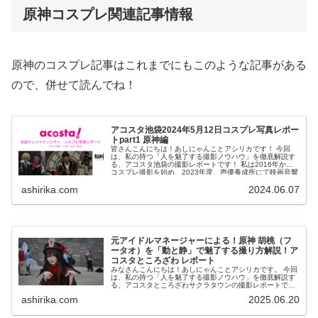
原神コスプレ関連記事情報
原神のコスプレ記事はこれまでにもこのような記事がある
ので、併せて読んでね！
アコスタ池袋2024年5月12日コスプレ写真レポー
トpart1 原神編
皆さんこんにちは！あしにゃんことアシリカです！ 今回
は、私の持つ「人を魅了する撮影ノウハウ」を徹底解説す
る、アコスタ池袋の撮影レポートです！ 私は2016年から
コスプレ撮影を始め、2023年度、声優養成所にて映画音響
監督のサイト...
ashirika.com
2024.06.07
元アイドルマネージャーによる！原神 胡桃（フ
ータオ）を「動と静」で魅了する撮り方解説！ア
コスタところざわ レポート
みなさんこんにちは！あしにゃんことアシリカです。 今回
は、私の持つ「人を魅了する撮影ノウハウ」を徹底解説す
る、アコスタところざわサクラタウンの撮影レポートで
す！ 私は2016年からコスプレ撮影を始め、2023年度、声
ashirika.com
2025.06.20
優養成所にて...