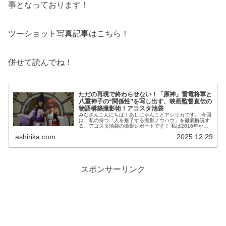
事となっております！
ツーショット写真記事はこちら！
併せて読んでね！
ただの再現で終わらせない！「原神」雷電将軍と
八重神子の“関係性”を写し出す、映画監督直伝の
物語構築撮影術！アコスタ池袋
みなさんこんにちは！あしにゃんことアシリカです。 今回
は、私の持つ「人を魅了する撮影ノウハウ」を徹底解説す
る、アコスタ池袋の撮影レポートです！ 私は2016年から
コスプレ撮影を始め、2023年度、声優養成所にて映画音響
ashirika.com
2025.12.29
監督のサイ...
スポンサーリンク