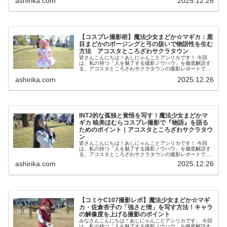
ashirika.com
2025.12.26
優養成所にて映...
【コスプレ撮影術】魔法少女まどか☆マギカ：鹿
目まどかのポージングと弓の扱いで物語性を生む
方法 アコスタところざわサクラタウン
皆さんこんにちは！あしにゃんことアシリカです！ 今回
は、私の持つ「人を魅了する撮影ノウハウ」を徹底解説す
る、アコスタところざわサクラタウンの撮影レポートで
す！ 私は2016年からコスプレ撮影を始め、2023年度、声
ashirika.com
2025.12.26
優養成所にて映...
INTJ的な孤独と覚悟を写す！魔法少女まどかマ
ギカ 暁美ほむらコスプレ撮影で『物語』を語る
ためのポイント｜アコスタところざわサクラタウ
ン
皆さんこんにちは！あしにゃんことアシリカです！ 今回
は、私の持つ「人を魅了する撮影ノウハウ」を徹底解説す
る、アコスタところざわサクラタウンの撮影レポートで
す！ 私は2016年からコスプレ撮影を始め、2023年度、声
ashirika.com
2025.12.26
優養成所にて映...
【コミケC107撮影レポ】魔法少女まどか☆マギ
カ・佐倉杏子の「強さと情」を写す方法！キャラ
の解像度を上げる撮影のポイント
みなさんこんにちは！あしにゃんことアシリカです。 今回
は、私の持つ「人を魅了する撮影ノウハウ」を徹底解説す