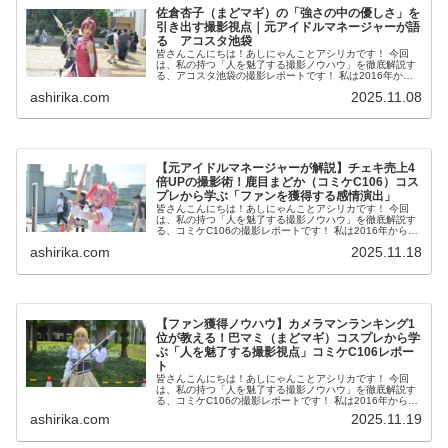
佐倉杏子（まどマギ）の「強さの中の優しさ」を
引き出す撮影視点｜元アイドルマネージャーが語
る アコスタ池袋
皆さんこんにちは！あしにゃんことアシリカです！ 今回
は、私の持つ「人を魅了する撮影ノウハウ」を徹底解説す
る、アコスタ池袋の撮影レポートです！ 私は2016年から
コスプレ撮影を始め、2023年度、声優養成所にて映画音響
ashirika.com
2025.11.08
監督のサイト...
【元アイドルマネージャーが解説】チェキ売上4
倍UPの撮影術！鹿目まどか（コミケC106）コス
プレから学ぶ「ファンを獲得する感情演出」
皆さんこんにちは！あしにゃんことアシリカです！ 今回
は、私の持つ「人を魅了する撮影ノウハウ」を徹底解説す
る、コミケC106の撮影レポートです！ 私は2016年からコ
スプレ撮影を始め、2023年度、声優養成所にて映画音響監
ashirika.com
2025.11.18
督のサイ...
【ファン獲得ノウハウ】カメラマンランキング1
位が教える！巴マミ（まどマギ）コスプレから学
ぶ「人を魅了する撮影視点」コミケC106レポー
ト
皆さんこんにちは！あしにゃんことアシリカです！ 今回
は、私の持つ「人を魅了する撮影ノウハウ」を徹底解説す
る、コミケC106の撮影レポートです！ 私は2016年からコ
スプレ撮影を始め、2023年度、声優養成所にて映画音響監
ashirika.com
2025.11.19
督のサイ...