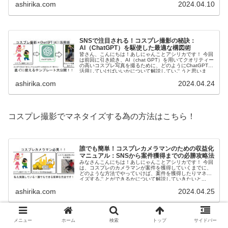
ashirika.com
2024.04.10
SNSで注目される！コスプレ撮影の秘訣：
AI（ChatGPT）を駆使した最適な構図術
皆さん、こんにちは！あしにゃんことアシリカです！ 今回
は前回に引き続き、AI（chat GPT）を用いてクオリティー
の高いコスプレ写真を撮るために、どのようにChatGPTを
活用していけばいいかについて解説していこうと思いま
す。 ...
ashirika.com
2024.04.24
コスプレ撮影でマネタイズする為の方法はこちら！
誰でも簡単！コスプレカメラマンのための収益化
マニュアル：SNSから案件獲得までの必勝攻略法
みなさんこんにちは！あしにゃんことアシリカです！ 今回
は、コスプレのカメラマンが案件を獲得していくまでに、
どのような方法でやっていけば、案件を獲得したりマネタ
イズすることができるかについて解説していきたいと...
ashirika.com
2024.04.25
メニュー
ホーム
検索
トップ
サイドバー
コスプレ撮影の為にどのような準備をすれば良いかの解説