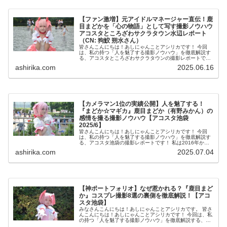
【ファン激増】元アイドルマネージャー直伝！鹿
目まどかを「心の物語」として写す撮影ノウハウ
アコスタところざわサクラタウン水辺レポート
（CN: 狗鮫 朔水さん）
皆さんこんにちは！あしにゃんことアシリカです！ 今回
は、私の持つ「人を魅了する撮影ノウハウ」を徹底解説す
る、アコスタところざわサクラタウンの撮影レポートで
す！ 私は2016年からコスプレ撮影を始め、2023年度、声
ashirika.com
2025.06.16
優養成所にて映...
【カメラマン1位の実績公開】人を魅了する！
『まどか☆マギカ』鹿目まどか（有野みかん）の
感情を撮る撮影ノウハウ【アコスタ池袋
2025/6】
皆さんこんにちは！あしにゃんことアシリカです！ 今回
は、私の持つ「人を魅了する撮影ノウハウ」を徹底解説す
る、アコスタ池袋の撮影レポートです！ 私は2016年から
コスプレ撮影を始め、2023年度、声優養成所にて映画音響
ashirika.com
2025.07.04
監督のサイト...
【神ポートフォリオ】なぜ惹かれる？『鹿目まど
か』コスプレ撮影8選の裏側を徹底解説！【アコ
スタ池袋】
みなさんこんにちは！あしにゃんことアシリカです。 皆さ
んこんにちは！あしにゃんことアシリカです！ 今回は、私
の持つ「人を魅了する撮影ノウハウ」を徹底解説する、ア
コスタ池袋の撮影レポートです！ 私は2016年からコスプ