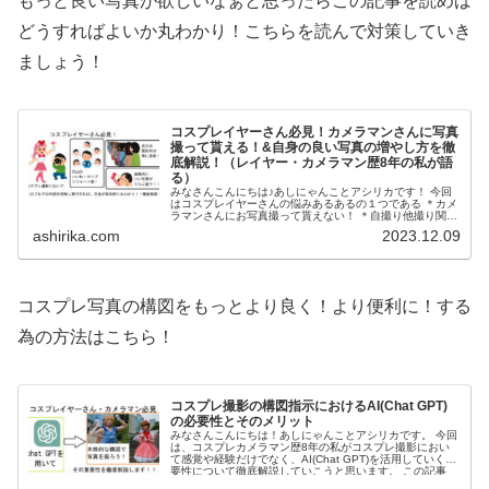
もっと良い写真が欲しいなぁと思ったらこの記事を読めば
どうすればよいか丸わかり！こちらを読んで対策していき
ましょう！
コスプレイヤーさん必見！カメラマンさんに写真
撮って貰える！&自身の良い写真の増やし方を徹
底解説！（レイヤー・カメラマン歴8年の私が語
る）
みなさんこんにちは♪あしにゃんことアシリカです！ 今回
はコスプレイヤーさんの悩みあるあるの１つである ＊カメ
ラマンさんにお写真撮って貰えない！ ＊自撮り他撮り関係
なくとにかく自身の良い写真が撮れない！又はSNSにアッ
ashirika.com
2023.12.09
プしてもファボ...
コスプレ写真の構図をもっとより良く！より便利に！する
為の方法はこちら！
コスプレ撮影の構図指示におけるAI(Chat GPT)
の必要性とそのメリット
みなさんこんにちは！あしにゃんことアシリカです。 今回
は、コスプレカメラマン歴8年の私がコスプレ撮影におい
て感覚や経験だけでなく、AI(Chat GPT)を活用していく重
要性について徹底解説していこうと思います。 この記事
は、コ...