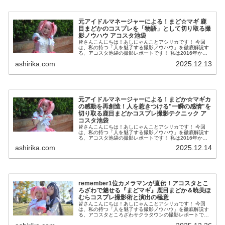
元アイドルマネージャーによる！まど☆マギ 鹿
目まどかのコスプレを「物語」として切り取る撮
影ノウハウ アコスタ池袋
皆さんこんにちは！あしにゃんことアシリカです！ 今回
は、私の持つ「人を魅了する撮影ノウハウ」を徹底解説す
る、アコスタ池袋の撮影レポートです！ 私は2016年から
コスプレ撮影を始め、2023年度、声優養成所にて映画音響
ashirika.com
2025.12.13
監督のサイト...
元アイドルマネージャーによる！まどか☆マギカ
の感動を再創造！人を惹きつける"一瞬の感情"を
切り取る鹿目まどかコスプレ撮影テクニック ア
コスタ池袋
皆さんこんにちは！あしにゃんことアシリカです！ 今回
は、私の持つ「人を魅了する撮影ノウハウ」を徹底解説す
る、アコスタ池袋の撮影レポートです！ 私は2016年から
コスプレ撮影を始め、2023年度、声優養成所にて映画音響
ashirika.com
2025.12.14
監督のサイト...
remember1位カメラマンが直伝！アコスタとこ
ろざわで魅せる『まどマギ』鹿目まどか＆暁美ほ
むらコスプレ撮影術と演出の極意
皆さんこんにちは！あしにゃんことアシリカです！ 今回
は、私の持つ「人を魅了する撮影ノウハウ」を徹底解説す
る、アコスタところざわサクラタウンの撮影レポートで
す！ 私は2016年からコスプレ撮影を始め、2023年度、声