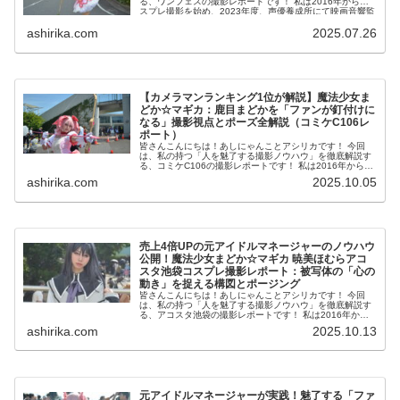
る、ワンフェスの撮影レポートです！ 私は2016年からコ
スプレ撮影を始め、2023年度、声優養成所にて映画音響監
督のサイト...
ashirika.com
2025.07.26
【カメラマンランキング1位が解説】魔法少女ま
どか☆マギカ：鹿目まどかを「ファンが釘付けに
なる」撮影視点とポーズ全解説（コミケC106レ
ポート）
皆さんこんにちは！あしにゃんことアシリカです！ 今回
は、私の持つ「人を魅了する撮影ノウハウ」を徹底解説す
る、コミケC106の撮影レポートです！ 私は2016年からコ
スプレ撮影を始め、2023年度、声優養成所にて映画音響監
ashirika.com
2025.10.05
督のサイ...
売上4倍UPの元アイドルマネージャーのノウハウ
公開！魔法少女まどか☆マギカ 暁美ほむらアコ
スタ池袋コスプレ撮影レポート：被写体の「心の
動き」を捉える構図とポージング
皆さんこんにちは！あしにゃんことアシリカです！ 今回
は、私の持つ「人を魅了する撮影ノウハウ」を徹底解説す
る、アコスタ池袋の撮影レポートです！ 私は2016年から
コスプレ撮影を始め、2023年度、声優養成所にて映画音響
ashirika.com
2025.10.13
監督のサイト...
元アイドルマネージャーが実践！魅了する「ファ