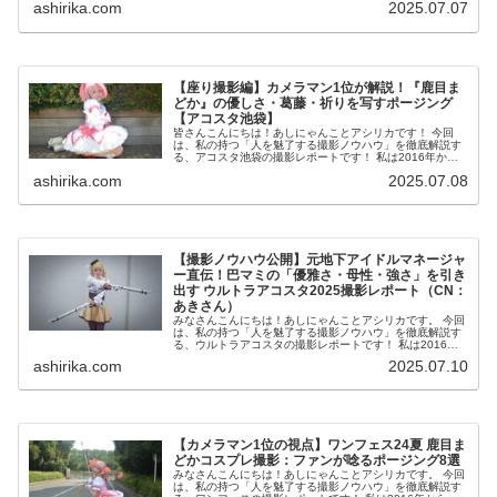
ashirika.com
2025.07.07
レ撮影...
【座り撮影編】カメラマン1位が解説！『鹿目ま
どか』の優しさ・葛藤・祈りを写すポージング
【アコスタ池袋】
皆さんこんにちは！あしにゃんことアシリカです！ 今回
は、私の持つ「人を魅了する撮影ノウハウ」を徹底解説す
る、アコスタ池袋の撮影レポートです！ 私は2016年から
コスプレ撮影を始め、2023年度、声優養成所にて映画音響
ashirika.com
2025.07.08
監督のサイト...
【撮影ノウハウ公開】元地下アイドルマネージャ
ー直伝！巴マミの「優雅さ・母性・強さ」を引き
出す ウルトラアコスタ2025撮影レポート（CN：
あきさん）
みなさんこんにちは！あしにゃんことアシリカです。 今回
は、私の持つ「人を魅了する撮影ノウハウ」を徹底解説す
る、ウルトラアコスタの撮影レポートです！ 私は2016年
からコスプレ撮影を始め、2023年度、声優養成所にて映画
ashirika.com
2025.07.10
音響監督の...
【カメラマン1位の視点】ワンフェス24夏 鹿目ま
どかコスプレ撮影：ファンが唸るポージング8選
みなさんこんにちは！あしにゃんことアシリカです。 今回
は、私の持つ「人を魅了する撮影ノウハウ」を徹底解説す