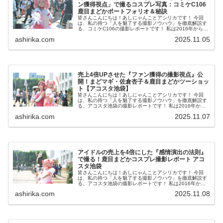
ン獲得視点」で撮るコスプレ写真：コミケC106
鹿目まどかポートフォリオ＆秘訣
皆さんこんにちは！あしにゃんことアシリカです！ 今回
は、私の持つ「人を魅了する撮影ノウハウ」を徹底解説す
る、コミケC106の撮影レポートです！ 私は2016年からコ
スプレ撮影を始め、2023年度、声優養成所にて映画音響監
ashirika.com
2025.11.05
督のサイ...
売上4倍UPさせた『ファン獲得の撮影視点』公
開！まどマギ・佐倉杏子＆鹿目まどかツーショッ
ト【アコスタ池袋】
皆さんこんにちは！あしにゃんことアシリカです！ 今回
は、私の持つ「人を魅了する撮影ノウハウ」を徹底解説す
る、アコスタ池袋の撮影レポートです！ 私は2016年から
コスプレ撮影を始め、2023年度、声優養成所にて映画音響
ashirika.com
2025.11.07
監督のサイト...
アイドルの売上を4倍にした『感情演出の法則』
で撮る！鹿目まどかコスプレ撮影レポート アコ
スタ池袋
皆さんこんにちは！あしにゃんことアシリカです！ 今回
は、私の持つ「人を魅了する撮影ノウハウ」を徹底解説す
る、アコスタ池袋の撮影レポートです！ 私は2016年から
コスプレ撮影を始め、2023年度、声優養成所にて映画音響
ashirika.com
2025.11.08
監督のサイト...