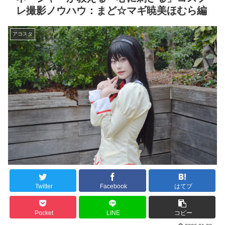
レ撮影ノウハウ：まど☆マギ暁美ほむら編
アコスタ
Twitter
Facebook
はてブ
Pocket
LINE
コピー