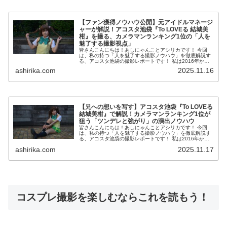
【ファン獲得ノウハウ公開】元アイドルマネージ
ャーが解説！アコスタ池袋『To LOVEる 結城美
柑』を撮る、カメラマンランキング1位の「人を
魅了する撮影視点」
皆さんこんにちは！あしにゃんことアシリカです！ 今回
は、私の持つ「人を魅了する撮影ノウハウ」を徹底解説す
る、アコスタ池袋の撮影レポートです！ 私は2016年から
コスプレ撮影を始め、2023年度、声優養成所にて映画音響
ashirika.com
2025.11.16
監督のサイト...
【兄への想いを写す】アコスタ池袋『To LOVEる
結城美柑』で解説！カメラマンランキング1位が
狙う「ツンデレと強がり」の演出ノウハウ
皆さんこんにちは！あしにゃんことアシリカです！ 今回
は、私の持つ「人を魅了する撮影ノウハウ」を徹底解説す
る、アコスタ池袋の撮影レポートです！ 私は2016年から
コスプレ撮影を始め、2023年度、声優養成所にて映画音響
ashirika.com
2025.11.17
監督のサイト...
コスプレ撮影を楽しむならこれを読もう！