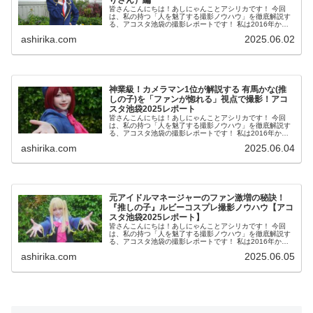
りさん）編
皆さんこんにちは！あしにゃんことアシリカです！ 今回
は、私の持つ「人を魅了する撮影ノウハウ」を徹底解説す
る、アコスタ池袋の撮影レポートです！ 私は2016年から
コスプレ撮影を始め、2023年度、声優養成所にて映画音響
ashirika.com
2025.06.02
監督のサイト...
神業級！カメラマン1位が解説する 有馬かな(推
しの子)を「ファンが惚れる」視点で撮影！アコ
スタ池袋2025レポート
皆さんこんにちは！あしにゃんことアシリカです！ 今回
は、私の持つ「人を魅了する撮影ノウハウ」を徹底解説す
る、アコスタ池袋の撮影レポートです！ 私は2016年から
コスプレ撮影を始め、2023年度、声優養成所にて映画音響
ashirika.com
2025.06.04
監督のサイト...
元アイドルマネージャーのファン激増の秘訣！
『推しの子』ルビーコスプレ撮影ノウハウ【アコ
スタ池袋2025レポート】
皆さんこんにちは！あしにゃんことアシリカです！ 今回
は、私の持つ「人を魅了する撮影ノウハウ」を徹底解説す
る、アコスタ池袋の撮影レポートです！ 私は2016年から
コスプレ撮影を始め、2023年度、声優養成所にて映画音響
ashirika.com
2025.06.05
監督のサイト...