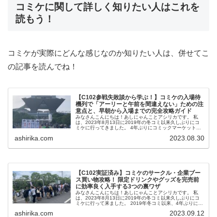
コミケに関して詳しく知りたい人はこれを
読もう！
コミケが実際にどんな感じなのか知りたい人は、併せてこ
の記事を読んでね！
【C102参戦失敗談から学ぶ！】コミケの入場待
機列で「アーリーと午前を間違えない」ための注
意点と、早朝から入場までの完全攻略ガイド
みなさんこんにちは！あしにゃんことアシリカです。 私
は、2023年8月13日に2019年の冬コミ以来久しぶりにコ
ミケに行ってきました。 4年ぶりにコミックマーケット
C102（2023年夏）に参戦した経験から、 今回は「大崎...
ashirika.com
2023.08.30
【C102実証済み】コミケのサークル・企業ブー
ス買い物攻略！ 限定ドリンクやグッズを完売前
に効率良く入手する3つの裏ワザ
みなさんこんにちは！あしにゃんことアシリカです。 私
は、2023年8月13日に2019年の冬コミ以来久しぶりにコ
ミケに行って来ました。 2019年冬コミ以来、4年ぶりに参
加したC102での体験を元に、前回の入場するまでのエピソ
ashirika.com
2023.09.12
ー...