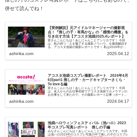
併せて読んでね！
【実例解説】元アイドルマネージャーの撮影視
点！『推しの子・有馬かな』の「感情の機微」を
引き出す方法【アコスタ池袋2025.4レポート】
皆さんこんにちは！あしにゃんことアシリカです！ 今回
は、私の持つ「人を魅了する撮影ノウハウ」を徹底解説す
る、アコスタ池袋の撮影レポートです！ 私は2016年から
コスプレ撮影を始め、2023年度、声優養成所にて映画音響
ashirika.com
2025.04.12
監督のサイト...
アコスタ池袋コスプレ撮影レポート 2024年4月
6日part1 推しの子・カードキャプターさくら・
To loveる編
皆さんこんにちは！あしにゃんことアシリカです！ 今回
は、友人からのお仕事依頼でアコスタ池袋でカメラマンの
お仕事をして来たので、その撮影レポート記事（ポートフ
ォリオ記事）を執筆していこうと思います。 今回の記事を
ashirika.com
2024.04.17
みて、コスプレ撮影...
池袋ハロウィンフェスティバル（池ハロ）2023
年コスプレ写真レポート 推しの子編
みなさんこんにちは！あしにゃんことアシリカです。今回
は池ハロ2023年のコスプレ写真の中で推しの子のコスプレ