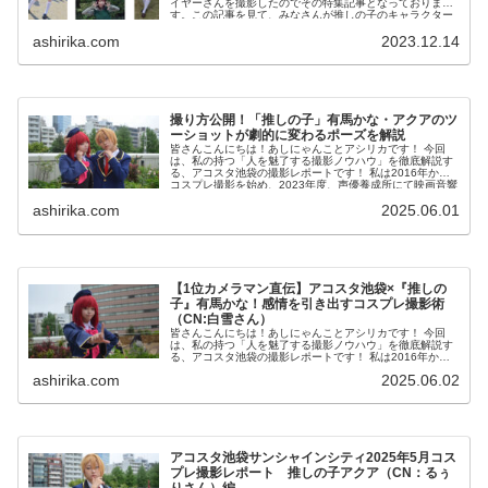
イヤーさんを撮影したのでその特集記事となっておりま
す。この記事を見て、みなさんが推しの子のキャラクター
に興味を持って頂けたり、今回の...
ashirika.com
2023.12.14
撮り方公開！「推しの子」有馬かな・アクアのツ
ーショットが劇的に変わるポーズを解説
皆さんこんにちは！あしにゃんことアシリカです！ 今回
は、私の持つ「人を魅了する撮影ノウハウ」を徹底解説す
る、アコスタ池袋の撮影レポートです！ 私は2016年から
コスプレ撮影を始め、2023年度、声優養成所にて映画音響
監督のサイト...
ashirika.com
2025.06.01
【1位カメラマン直伝】アコスタ池袋×『推しの
子』有馬かな！感情を引き出すコスプレ撮影術
（CN:白雪さん）
皆さんこんにちは！あしにゃんことアシリカです！ 今回
は、私の持つ「人を魅了する撮影ノウハウ」を徹底解説す
る、アコスタ池袋の撮影レポートです！ 私は2016年から
コスプレ撮影を始め、2023年度、声優養成所にて映画音響
ashirika.com
2025.06.02
監督のサイト...
アコスタ池袋サンシャインシティ2025年5月コス
プレ撮影レポート 推しの子アクア（CN：るぅ