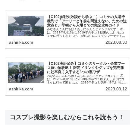
【C102参戦失敗談から学ぶ！】コミケの入場待
機列で「アーリーと午前を間違えない」ための注
意点と、早朝から入場までの完全攻略ガイド
みなさんこんにちは！あしにゃんことアシリカです。 私
は、2023年8月13日に2019年の冬コミ以来久しぶりにコ
ミケに行ってきました。 4年ぶりにコミックマーケット
C102（2023年夏）に参戦した経験から、 今回は「大崎...
ashirika.com
2023.08.30
【C102実証済み】コミケのサークル・企業ブー
ス買い物攻略！ 限定ドリンクやグッズを完売前
に効率良く入手する3つの裏ワザ
みなさんこんにちは！あしにゃんことアシリカです。 私
は、2023年8月13日に2019年の冬コミ以来久しぶりにコ
ミケに行って来ました。 2019年冬コミ以来、4年ぶりに参
加したC102での体験を元に、前回の入場するまでのエピソ
ashirika.com
2023.09.12
ー...
コスプレ撮影を楽しむならこれを読もう！