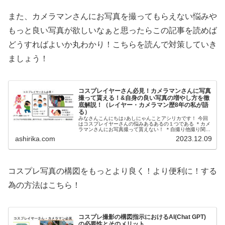
また、カメラマンさんにお写真を撮ってもらえない悩みや
もっと良い写真が欲しいなぁと思ったらこの記事を読めば
どうすればよいか丸わかり！こちらを読んで対策していき
ましょう！
コスプレイヤーさん必見！カメラマンさんに写真
撮って貰える！&自身の良い写真の増やし方を徹
底解説！（レイヤー・カメラマン歴8年の私が語
る）
みなさんこんにちは♪あしにゃんことアシリカです！ 今回
はコスプレイヤーさんの悩みあるあるの１つである ＊カメ
ラマンさんにお写真撮って貰えない！ ＊自撮り他撮り関係
なくとにかく自身の良い写真が撮れない！又はSNSにアッ
ashirika.com
2023.12.09
プしてもファボ...
コスプレ写真の構図をもっとより良く！より便利に！する
為の方法はこちら！
コスプレ撮影の構図指示におけるAI(Chat GPT)
の必要性とそのメリット