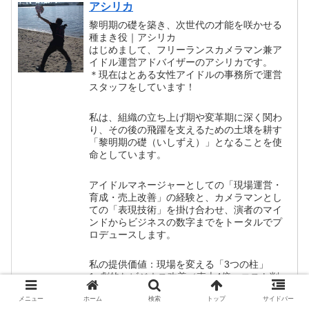
アシリカ
黎明期の礎を築き、次世代の才能を咲かせる
種まき役｜アシリカ
はじめまして、フリーランスカメラマン兼ア
イドル運営アドバイザーのアシリカです。
＊現在はとある女性アイドルの事務所で運営
スタッフをしています！
私は、組織の立ち上げ期や変革期に深く関わ
り、その後の飛躍を支えるための土壌を耕す
「黎明期の礎（いしずえ）」となることを使
命としています。
アイドルマネージャーとしての「現場運営・
育成・売上改善」の経験と、カメラマンとし
ての「表現技術」を掛け合わせ、演者のマイ
ンドからビジネスの数字までをトータルでプ
ロデュースします。
私の提供価値：現場を変える「3つの柱」
1. 劇的なビジネス改善（売上4倍・コスト削
減）
メニュー
ホーム
検索
トップ
サイドバー
アイドル運営において「ファン獲得目線」を