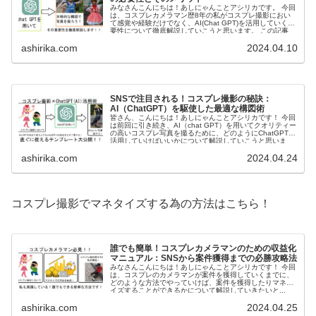
みなさんこんにちは！あしにゃんことアシリカです。 今回
は、コスプレカメラマン歴8年の私がコスプレ撮影におい
て感覚や経験だけでなく、AI(Chat GPT)を活用していく重
要性について徹底解説していこうと思います。 この記事
は、コ...
ashirika.com
2024.04.10
SNSで注目される！コスプレ撮影の秘訣：
AI（ChatGPT）を駆使した最適な構図術
皆さん、こんにちは！あしにゃんことアシリカです！ 今回
は前回に引き続き、AI（chat GPT）を用いてクオリティー
の高いコスプレ写真を撮るために、どのようにChatGPTを
活用していけばいいかについて解説していこうと思いま
す。 ...
ashirika.com
2024.04.24
コスプレ撮影でマネタイズする為の方法はこちら！
誰でも簡単！コスプレカメラマンのための収益化
マニュアル：SNSから案件獲得までの必勝攻略法
みなさんこんにちは！あしにゃんことアシリカです！ 今回
は、コスプレのカメラマンが案件を獲得していくまでに、
どのような方法でやっていけば、案件を獲得したりマネタ
イズすることができるかについて解説していきたいと...
ashirika.com
2024.04.25