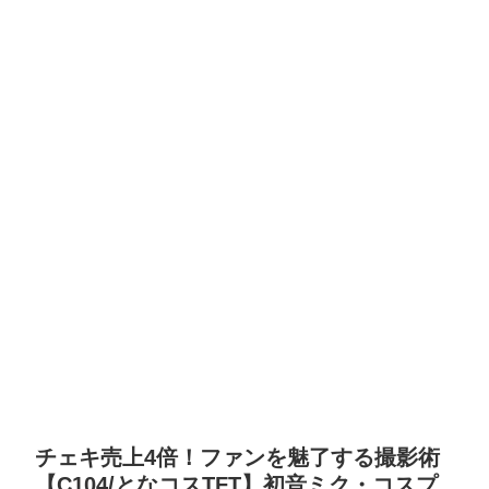
チェキ売上4倍！ファンを魅了する撮影術
【C104/となコスTFT】初音ミク・コスプ