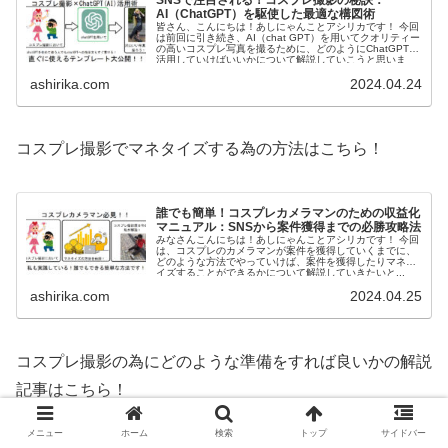
SNSで注目される！コスプレ撮影の秘訣：
AI（ChatGPT）を駆使した最適な構図術
皆さん、こんにちは！あしにゃんことアシリカです！ 今回
は前回に引き続き、AI（chat GPT）を用いてクオリティー
の高いコスプレ写真を撮るために、どのようにChatGPTを
活用していけばいいかについて解説していこうと思いま
す。 ...
ashirika.com
2024.04.24
コスプレ撮影でマネタイズする為の方法はこちら！
誰でも簡単！コスプレカメラマンのための収益化
マニュアル：SNSから案件獲得までの必勝攻略法
みなさんこんにちは！あしにゃんことアシリカです！ 今回
は、コスプレのカメラマンが案件を獲得していくまでに、
どのような方法でやっていけば、案件を獲得したりマネタ
イズすることができるかについて解説していきたいと...
ashirika.com
2024.04.25
コスプレ撮影の為にどのような準備をすれば良いかの解説
記事はこちら！
メニュー
ホーム
検索
トップ
サイドバー