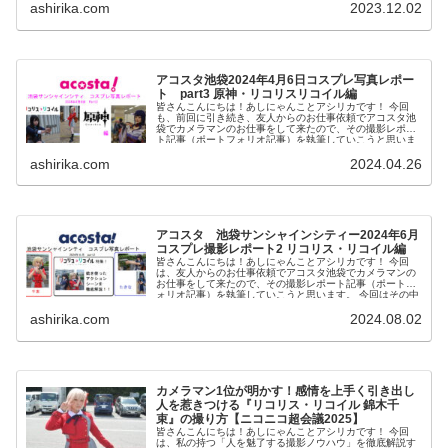
ashirika.com
2023.12.02
通して、コスプレ撮影...
アコスタ池袋2024年4月6日コスプレ写真レポー
ト part3 原神・リコリスリコイル編
皆さんこんにちは！あしにゃんことアシリカです！ 今回
も、前回に引き続き、友人からのお仕事依頼でアコスタ池
袋でカメラマンのお仕事をして来たので、その撮影レポー
ト記事（ポートフォリオ記事）を執筆していこうと思いま
す。 その中でも今回...
ashirika.com
2024.04.26
アコスタ 池袋サンシャインシティー2024年6月
コスプレ撮影レポート2 リコリス・リコイル編
皆さんこんにちは！あしにゃんことアシリカです！ 今回
は、友人からのお仕事依頼でアコスタ池袋でカメラマンの
お仕事をして来たので、その撮影レポート記事（ポートフ
ォリオ記事）を執筆していこうと思います。 今回はその中
でも、2024年6...
ashirika.com
2024.08.02
カメラマン1位が明かす！感情を上手く引き出し
人を惹きつける『リコリス・リコイル 錦木千
束』の撮り方【ニコニコ超会議2025】
皆さんこんにちは！あしにゃんことアシリカです！ 今回
は、私の持つ「人を魅了する撮影ノウハウ」を徹底解説す