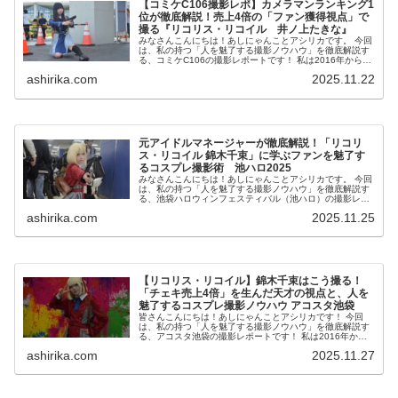
【コミケC106撮影レポ】カメラマンランキング1
位が徹底解説！売上4倍の「ファン獲得視点」で
撮る『リコリス・リコイル 井ノ上たきな』
みなさんこんにちは！あしにゃんことアシリカです。 今回
は、私の持つ「人を魅了する撮影ノウハウ」を徹底解説す
る、コミケC106の撮影レポートです！ 私は2016年からコ
スプレ撮影を始め、2023年度、声優養成所にて映画音響監
ashirika.com
2025.11.22
督のサ...
元アイドルマネージャーが徹底解説！「リコリ
ス・リコイル 錦木千束」に学ぶファンを魅了す
るコスプレ撮影術 池ハロ2025
みなさんこんにちは！あしにゃんことアシリカです。 今回
は、私の持つ「人を魅了する撮影ノウハウ」を徹底解説す
る、池袋ハロウィンフェスティバル（池ハロ）の撮影レポ
ートです！ 私は2016年からコスプレ撮影を始め、2023年
ashirika.com
2025.11.25
度、声優養...
【リコリス・リコイル】錦木千束はこう撮る！
「チェキ売上4倍」を生んだ天才の視点と、人を
魅了するコスプレ撮影ノウハウ アコスタ池袋
皆さんこんにちは！あしにゃんことアシリカです！ 今回
は、私の持つ「人を魅了する撮影ノウハウ」を徹底解説す
る、アコスタ池袋の撮影レポートです！ 私は2016年から
コスプレ撮影を始め、2023年度、声優養成所にて映画音響
ashirika.com
2025.11.27
監督のサイト...