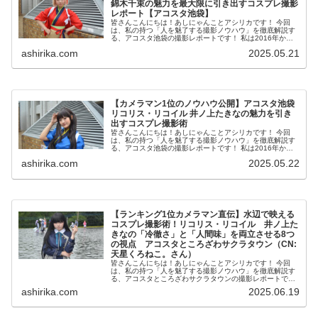
錦木千束の魅力を最大限に引き出すコスプレ撮影
レポート【アコスタ池袋】
皆さんこんにちは！あしにゃんことアシリカです！ 今回
は、私の持つ「人を魅了する撮影ノウハウ」を徹底解説す
る、アコスタ池袋の撮影レポートです！ 私は2016年から
コスプレ撮影を始め、2023年度、声優養成所にて映画音響
ashirika.com
2025.05.21
監督のサイト...
【カメラマン1位のノウハウ公開】アコスタ池袋
リコリス・リコイル 井ノ上たきなの魅力を引き
出すコスプレ撮影術
皆さんこんにちは！あしにゃんことアシリカです！ 今回
は、私の持つ「人を魅了する撮影ノウハウ」を徹底解説す
る、アコスタ池袋の撮影レポートです！ 私は2016年から
コスプレ撮影を始め、2023年度、声優養成所にて映画音響
ashirika.com
2025.05.22
監督のサイト...
【ランキング1位カメラマン直伝】水辺で映える
コスプレ撮影術！リコリス・リコイル 井ノ上た
きなの「冷徹さ」と「人間味」を両立させる8つ
の視点 アコスタところざわサクラタウン（CN:
天星くろねこ。さん）
皆さんこんにちは！あしにゃんことアシリカです！ 今回
は、私の持つ「人を魅了する撮影ノウハウ」を徹底解説す
る、アコスタところざわサクラタウンの撮影レポートで
す！ 私は2016年からコスプレ撮影を始め、2023年度、声
ashirika.com
2025.06.19
優養成所にて映...