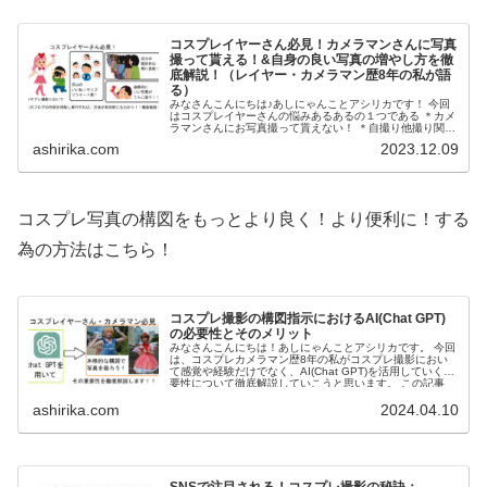
コスプレイヤーさん必見！カメラマンさんに写真
撮って貰える！&自身の良い写真の増やし方を徹
底解説！（レイヤー・カメラマン歴8年の私が語
る）
みなさんこんにちは♪あしにゃんことアシリカです！ 今回
はコスプレイヤーさんの悩みあるあるの１つである ＊カメ
ラマンさんにお写真撮って貰えない！ ＊自撮り他撮り関係
なくとにかく自身の良い写真が撮れない！又はSNSにアッ
ashirika.com
2023.12.09
プしてもファボ...
コスプレ写真の構図をもっとより良く！より便利に！する
為の方法はこちら！
コスプレ撮影の構図指示におけるAI(Chat GPT)
の必要性とそのメリット
みなさんこんにちは！あしにゃんことアシリカです。 今回
は、コスプレカメラマン歴8年の私がコスプレ撮影におい
て感覚や経験だけでなく、AI(Chat GPT)を活用していく重
要性について徹底解説していこうと思います。 この記事
は、コ...
ashirika.com
2024.04.10