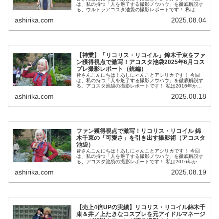
は、私の持つ「人を魅了する撮影ノウハウ」を徹底解説す
る、ウルトラアコスタ池袋の撮影レポートです！ 私は
2016年からコスプレ撮影を始め、2023年度、声優養成所
ashirika.com
2025.08.04
にて映画音響監督...
【神業】「リコリス・リコイル」錦木千束をファ
ン獲得視点で激写！アコスタ池袋2025年6月コス
プレ撮影レポート（銃編）
皆さんこんにちは！あしにゃんことアシリカです！ 今回
は、私の持つ「人を魅了する撮影ノウハウ」を徹底解説す
る、アコスタ池袋の撮影レポートです！ 私は2016年から
コスプレ撮影を始め、2023年度、声優養成所にて映画音響
ashirika.com
2025.08.18
監督のサイト...
ファン獲得視点で激写！リコリス・リコイル 錦
木千束の「可愛さ」を引き出す撮影術（アコスタ
池袋）
皆さんこんにちは！あしにゃんことアシリカです！ 今回
は、私の持つ「人を魅了する撮影ノウハウ」を徹底解説す
る、アコスタ池袋の撮影レポートです！ 私は2016年から
コスプレ撮影を始め、2023年度、声優養成所にて映画音響
ashirika.com
2025.08.19
監督のサイト...
【売上4倍UPの実績】リコリス・リコイル錦木千
束＆井ノ上たきなコスプレを元アイドルマネージ