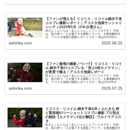
【ファンが増える】リコリス・リコイル錦木千束
コスプレ撮影レポート｜アコスタ池袋サンシャイ
ンシティ2025年5月（CN:白雪さん）
皆さんこんにちは！あしにゃんことアシリカです！ 今回
は、私の持つ「人を魅了する撮影ノウハウ」を徹底解説す
る、アコスタ池袋の撮影レポートです！ 私は2016年から
コスプレ撮影を始め、2023年度、声優養成所にて映画音響
ashirika.com
2025.06.25
監督のサイト...
【ファン激増の撮影ノウハウ】リコリス・リコイ
ル 錦木千束のコスプレを「売上4倍カメラマン」
が夜景で撮る！アコスタ池袋レポート
皆さんこんにちは！あしにゃんことアシリカです！ 今回
は、私の持つ「人を魅了する撮影ノウハウ」を徹底解説す
る、アコスタ池袋の撮影レポートです！ 私は2016年から
コスプレ撮影を始め、2023年度、声優養成所にて映画音響
ashirika.com
2025.07.25
監督のサイト...
リコリス・リコイル 錦木千束&井ノ上たきな 絆
と緊張感のツーショットコスプレ撮影 プロ視点
の秘訣【カメラマン1位が解説】 ウルトラアコス
タ
皆さんこんにちは！あしにゃんことアシリカです！ 今回
は、私の持つ「人を魅了する撮影ノウハウ」を徹底解説す