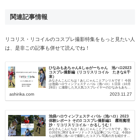
関連記事情報
リコリス・リコイルのコスプレ撮影特集をもっと見たい人
は、是非この記事も併せて読んでね！
ひなみもあちゃん&しゅがーちゃん 池ハロ2023
コスプレ撮影編（リコリスリコイル たきな&千
束）
みなさんこんにちは！あしにゃんことアシリカです！ 今回
は池袋ハロウィンフェスティバル（池ハロ）１日目（10月
28日）に撮影した大人気コスプレイヤーのひなみもあちゃ
んとしゅがーちゃんのリコリスリコイルのコスプレ写真の
ashirika.com
2023.11.27
記事を紹介しようと思...
池袋ハロウィンフェスティバル（池ハロ）2023
体験レポート その3 コスプレ撮影編1 霧雨魔理
沙・リコリスリコイル・かるしうむ！
みなさんこんにちは！あしにゃんことアシリカです。池ハ
ロ2023に関するオーソドックスな記事については、今回か
らは実際に池ハロで撮影したコスプレ写真の方を紹介する
と共に解説記事を執筆して行こうと思います。 この記事を