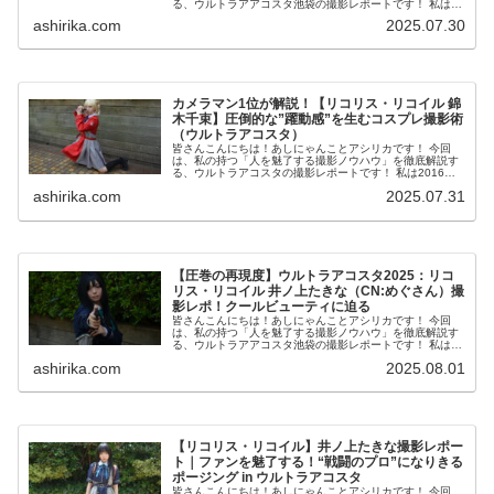
る、ウルトラアアコスタ池袋の撮影レポートです！ 私は
2016年からコスプレ撮影を始め、2023年度、声優養成所
ashirika.com
2025.07.30
にて映画音響監...
カメラマン1位が解説！【リコリス・リコイル 錦
木千束】圧倒的な”躍動感”を生むコスプレ撮影術
（ウルトラアコスタ）
皆さんこんにちは！あしにゃんことアシリカです！ 今回
は、私の持つ「人を魅了する撮影ノウハウ」を徹底解説す
る、ウルトラアコスタの撮影レポートです！ 私は2016年
からコスプレ撮影を始め、2023年度、声優養成所にて映画
ashirika.com
2025.07.31
音響監督のサ...
【圧巻の再現度】ウルトラアコスタ2025：リコ
リス・リコイル 井ノ上たきな（CN:めぐさん）撮
影レポ！クールビューティに迫る
皆さんこんにちは！あしにゃんことアシリカです！ 今回
は、私の持つ「人を魅了する撮影ノウハウ」を徹底解説す
る、ウルトラアアコスタ池袋の撮影レポートです！ 私は
2016年からコスプレ撮影を始め、2023年度、声優養成所
ashirika.com
2025.08.01
にて映画音響監...
【リコリス・リコイル】井ノ上たきな撮影レポー
ト｜ファンを魅了する！“戦闘のプロ”になりきる
ポージング in ウルトラアコスタ
皆さんこんにちは！あしにゃんことアシリカです！ 今回