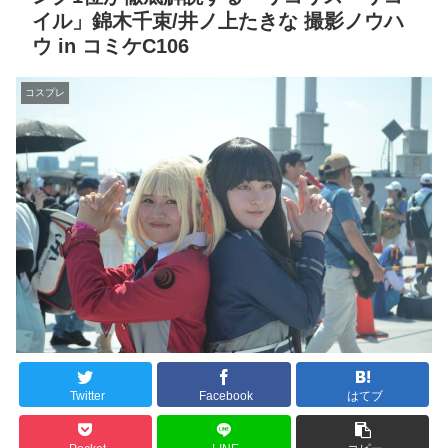
イル」錦木千束/井ノ上たきな 撮影ノウハ
ウ in コミケC106
コスプレ
Twitter
Facebook
はてブ