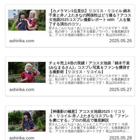
【カメラマン1位直伝】リコリス・リコイル 錦木
千束と井ノ上たきなの関係性はどう撮る？アコス
タ池袋2025コスプレ撮影レポート with 「人を魅
了する演出のコツ」
皆さんこんにちは！あしにゃんことアシリカです！ 今回
は、私の持つ「人を魅了する撮影ノウハウ」を徹底解説す
る、アコスタ池袋の撮影レポートです！ 私は2016年から
コスプレ撮影を始め、2023年度、声優養成所にて映画音響
ashirika.com
2025.05.26
監督のサイト...
チェキ売上4倍の実績！アコスタ池袋「錦木千束
(みなまるさん)」コスプレ写真＆ファンを獲得す
る撮影術【リコリス・リコイル】
皆さんこんにちは！あしにゃんことアシリカです！ 今回
は、私の持つ「人を魅了する撮影ノウハウ」を徹底解説す
る、アコスタ池袋の撮影レポートです！ 私は2016年から
コスプレ撮影を始め、2023年度、声優養成所にて映画音響
ashirika.com
2025.05.27
監督のサイト...
【神撮影の極意】アコスタ池袋2025！リコリ
ス・リコイル 井ノ上たきなコスプレを「ファン
を虜にする」プロの視点で徹底解説
皆さんこんにちは！あしにゃんことアシリカです！ 今回
は、私の持つ「人を魅了する撮影ノウハウ」を徹底解説す
る、アコスタ池袋の撮影レポートです！ 私は2016年から
コスプレ撮影を始め、2023年度、声優養成所にて映画音響
ashirika.com
2025.05.28
監督のサイト...