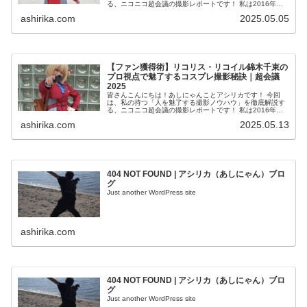
る、ニコニコ超会議の撮影レポートです！ 私は2016年か
らコスプレ撮影を始め、2023年度、声優養成所にて映画音
ashirika.com
2025.05.05
響監督のサイ...
【ファン獲得術】リコリス・リコイル錦木千束の
プロ視点で魅了するコスプレ撮影秘訣｜超会議
2025
皆さんこんにちは！あしにゃんことアシリカです！ 今回
は、私の持つ「人を魅了する撮影ノウハウ」を徹底解説す
る、ニコニコ超会議の撮影レポートです！ 私は2016年か
らコスプレ撮影を始め、2023年度、声優養成所にて映画音
ashirika.com
2025.05.13
響監督のサイ...
404 NOT FOUND | アシリカ（あしにゃん）ブロ
グ
Just another WordPress site
ashirika.com
404 NOT FOUND | アシリカ（あしにゃん）ブロ
グ
Just another WordPress site