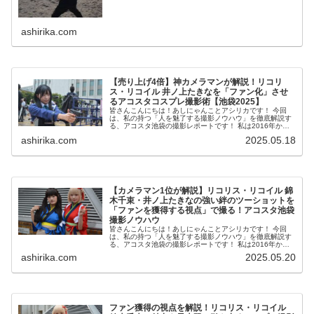
ashirika.com
【売り上げ4倍】神カメラマンが解説！リコリ
ス・リコイル 井ノ上たきなを「ファン化」させ
るアコスタコスプレ撮影術【池袋2025】
皆さんこんにちは！あしにゃんことアシリカです！ 今回
は、私の持つ「人を魅了する撮影ノウハウ」を徹底解説す
る、アコスタ池袋の撮影レポートです！ 私は2016年から
コスプレ撮影を始め、2023年度、声優養成所にて映画音響
ashirika.com
2025.05.18
監督のサイト...
【カメラマン1位が解説】リコリス・リコイル 錦
木千束・井ノ上たきなの強い絆のツーショットを
「ファンを獲得する視点」で撮る！アコスタ池袋
撮影ノウハウ
皆さんこんにちは！あしにゃんことアシリカです！ 今回
は、私の持つ「人を魅了する撮影ノウハウ」を徹底解説す
る、アコスタ池袋の撮影レポートです！ 私は2016年から
コスプレ撮影を始め、2023年度、声優養成所にて映画音響
ashirika.com
2025.05.20
監督のサイト...
ファン獲得の視点を解説！リコリス・リコイル