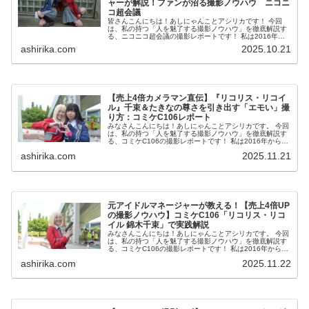
ャーが解説！ファンが沼る撮影ノウハウ ニコニ
コ超会議
皆さんこんにちは！あしにゃんことアシリカです！ 今回
は、私の持つ「人を魅了する撮影ノウハウ」を徹底解説す
る、ニコニコ超会議の撮影レポートです！ 私は2016年か
らコスプレ撮影を始め、2023年度、声優養成所にて映画音
ashirika.com
2025.10.21
響監督のサイ...
【売上4倍カメラマン直伝】『リコリス・リコイ
ル』千束＆たきなの尊さを引き出す「エモい」撮
り方：コミケC106レポート
みなさんこんにちは！あしにゃんことアシリカです。 今回
は、私の持つ「人を魅了する撮影ノウハウ」を徹底解説す
る、コミケC106の撮影レポートです！ 私は2016年からコ
スプレ撮影を始め、2023年度、声優養成所にて映画音響監
ashirika.com
2025.11.21
督のサ...
元アイドルマネージャーが教える！【売上4倍UP
の撮影ノウハウ】コミケC106「リコリス・リコ
イル 錦木千束」で実践解説
みなさんこんにちは！あしにゃんことアシリカです。 今回
は、私の持つ「人を魅了する撮影ノウハウ」を徹底解説す
る、コミケC106の撮影レポートです！ 私は2016年からコ
スプレ撮影を始め、2023年度、声優養成所にて映画音響監
ashirika.com
2025.11.22
督のサ...