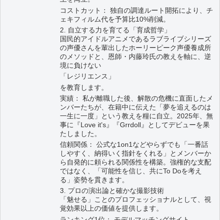
コストカット： 独自の調達ルート開拓により、チ
ェキフィルム代を予算比10%削減。
2. 自立する力を育てる「育成哲学」
国民的アイドルアニメであるラブライブシリーズ
の声優さんを輩出したホーリーピーク声優養成所
のメソッドと、恩師・内藤玲氏の教えを軸に、逆
境に負けない
「レジリエンス」
を教育します。
実績： 私が離職した後、解散の危機に直面したメ
ンバーたちが、在籍中に伝えた「夢を追えるのは
一生に一度」という教えを糧に自立。2025年、無
事に『Love it's』『Grrdoll』としてデビューを果
たしました。
信頼関係： 公式な1on1などやらずでも「一番話
しやすく、納得いく指針をくれる」とメンバーか
ら自発的に頼られる関係性を構築。強権的な支配
ではなく、「可能性を信じ、共にTo Doを考え
る」姿勢を貫きます。
3. プロの演出論と確かな撮影技術
「魅せる」ことのプロフェッショナルとして、視
覚効果以上の価値を提供します。
ランキング1位： モデルマッチングサイト