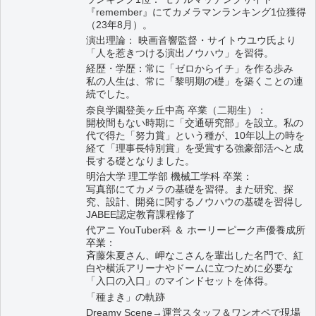
『remember』にてカメラマンランキング1位獲得
（23年8月）。
演出理論： 映画音響監督・サイトウユウ氏より
「人を惹きつける演出ノウハウ」を習得。
経歴・学歴：常に「ゼロからイチ」を作る歩み
私の人生は、常に「黎明期の礎」を築くことの連
続でした。
奈良学園登美ヶ丘中高 卒業（二期生）：
開校間もない時期に「交通研究部」を設立。私の
代で得た「努力賞」という種が、10年以上の時を
経て「理事長特別賞」を受賞する強豪部活へと成
長する礎となりました。
明治大学 理工学部 機械工学科 卒業：
写真部にてカメラの基礎を習得。また研究、探
究、設計、開発に関するノウハウの基礎を習得し
JABEE認定教育課程修了
代アニ YouTuber科 ＆ ホーリーピーク声優養成所
卒業：
斉藤朱夏さん、岬なこさんを輩出した名門で、紅
白や横浜アリーナやドームに立つために必要な
「入口の入口」のマインドセットを体得。
「種まき」の軌跡
Dreamy Scene→運営スタッフ＆ワンオペで現場