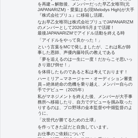
を再建→解散後、メンバーだった早乙女唯羽(元
JAPANARIZM)・愛葉はる(現Melodys High)が大手
『株式会社プリュ』に移籍し活躍。
なお早乙女唯羽は株式会社プリュでJAPANARIZM
のメンバーとして2026年5月まで活躍！
最後JAPANARIZMでアイドル活動を終える時
「アイドルをやって良かった！」
という言葉をMCで発しましたが、これは私が師
事した恩師、声優内藤玲氏の教えである
「夢を追えるのは一生に一度！だからこそ思いっ
きり遊び倒せ！」
を体得したものであると私は考えております！
ハーミリア→マネージャー・オーディション審査
員→絶体絶命の危機を乗り越え、メンバー自らの
手でデビュー（2025年）
私がマネジメントを終えた後、メンバーが大手事
務所へ移籍したり、自力でデビューを掴み取った
りするのは、プロ野球の金本監督や中畑監督のよ
うに、
「次世代が勝てるための土壌」
を作ってきた証だと自負しています。
お仕事のご依頼について