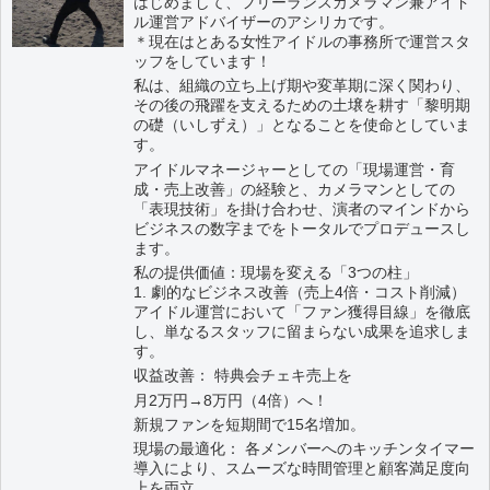
はじめまして、フリーランスカメラマン兼アイド
ル運営アドバイザーのアシリカです。
＊現在はとある女性アイドルの事務所で運営スタ
ッフをしています！
私は、組織の立ち上げ期や変革期に深く関わり、
その後の飛躍を支えるための土壌を耕す「黎明期
の礎（いしずえ）」となることを使命としていま
す。
アイドルマネージャーとしての「現場運営・育
成・売上改善」の経験と、カメラマンとしての
「表現技術」を掛け合わせ、演者のマインドから
ビジネスの数字までをトータルでプロデュースし
ます。
私の提供価値：現場を変える「3つの柱」
1. 劇的なビジネス改善（売上4倍・コスト削減）
アイドル運営において「ファン獲得目線」を徹底
し、単なるスタッフに留まらない成果を追求しま
す。
収益改善： 特典会チェキ売上を
月2万円→8万円（4倍）へ！
新規ファンを短期間で15名増加。
現場の最適化： 各メンバーへのキッチンタイマー
導入により、スムーズな時間管理と顧客満足度向
上を両立。