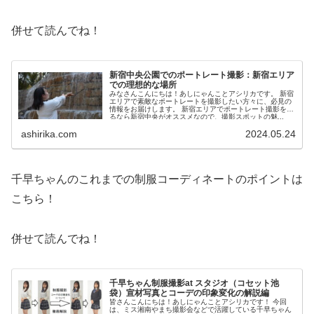
併せて読んでね！
新宿中央公園でのポートレート撮影：新宿エリア
での理想的な場所
みなさんこんにちは！あしにゃんことアシリカです。 新宿
エリアで素敵なポートレートを撮影したい方々に、必見の
情報をお届けします。 新宿エリアでポートレート撮影をす
るなら新宿中央がオススメなので、撮影スポットの魅...
ashirika.com
2024.05.24
千早ちゃんのこれまでの制服コーディネートのポイントは
こちら！
併せて読んでね！
千早ちゃん制服撮影at スタジオ（コセット池
袋）宣材写真とコーデの印象変化の解説編
皆さんこんにちは！あしにゃんことアシリカです！ 今回
は、ミス湘南やまち撮影会などで活躍している千早ちゃん