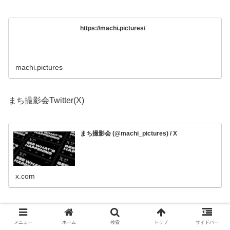
https://machi.pictures/
machi.pictures
まち撮影会Twitter(X)
まち撮影会 (@machi_pictures) / X
x.com
エスプラス撮影会
メニュー
ホーム
検索
トップ
サイドバー