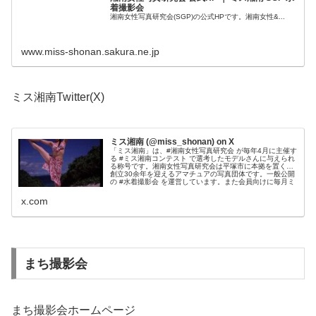
着撮影会
湘南女性写真研究会(SGP)の公式HPです。湘南女性&...
www.miss-shonan.sakura.ne.jp
ミス湘南Twitter(X)
ミス湘南 (@miss_shonan) on X
「ミス湘南」は、#湘南女性写真研究会 が毎年4月に主催す
る #ミス湘南コンテスト で選考したモデルさんに与えられ
る称号です。湘南女性写真研究会は平塚市に本拠を置く、
創立30余年を迎えるアマチュアの写真団体です。一般公開
の #水着撮影会 を運営しています。また会員向けに毎月ミ
ス湘南の #モデル撮影会 を開催しています。
x.com
まち撮影会
まち撮影会ホームページ