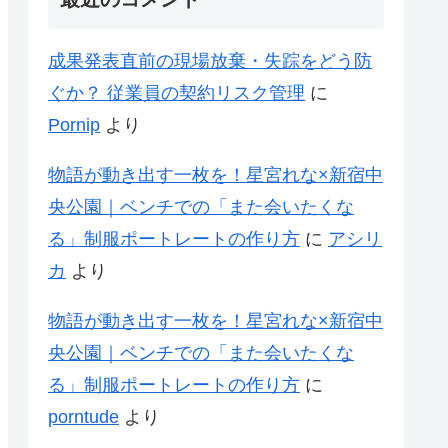
成果発表直前の現場放棄・失踪をどう防
ぐか？ 従業員の契約リスク管理
に
Pornip
より
物語が動き出す一枚を！星宮れな×新宿中
央公園｜ベンチでの「また会いたくな
る」制服ポートレートの作り方
に
アシリ
カ
より
物語が動き出す一枚を！星宮れな×新宿中
央公園｜ベンチでの「また会いたくな
る」制服ポートレートの作り方
に
porntude
より