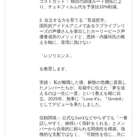
コストカット： 独自の調達ルート開拓によ
り、チェキフィルム代を予算比10%削減。
2. 自立する力を育てる「育成哲学」
国民的アイドルアニメであるラブライブシリ
ーズの声優さんを輩出したホーリーピーク声
優養成所のメソッドと、恩師・内藤玲氏の教
えを軸に、逆境に負けない
「レジリエンス」
を教育します。
実績： 私が離職した後、解散の危機に直面し
たメンバーたちが、在籍中に伝えた「夢を追
えるのは一生に一度」という教えを糧に自
立。2025年、無事に『Love it's』『Grrdoll』
としてデビューを果たしました。
信頼関係： 公式な1on1などやらずでも「一番
話しやすく、納得いく指針をくれる」とメン
バーから自発的に頼られる関係性を構築。強
権的な支配ではなく、「可能性を信じ、共に