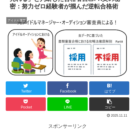
密：努力ゼロ経験者が掴んだ逆転合格術
アイドル運営
Twitter
Facebook
はてブ
Pocket
LINE
コピー
2025.11.11
スポンサーリンク