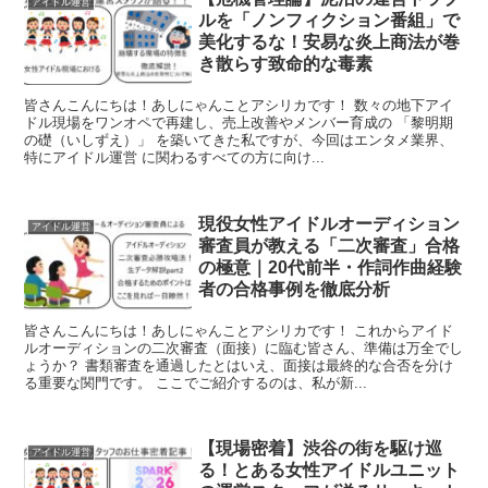
アイドル運営
ルを「ノンフィクション番組」で
美化するな！安易な炎上商法が巻
き散らす致命的な毒素
皆さんこんにちは！あしにゃんことアシリカです！ 数々の地下アイ
ドル現場をワンオペで再建し、売上改善やメンバー育成の 「黎明期
の礎（いしずえ）」 を築いてきた私ですが、今回はエンタメ業界、
特にアイドル運営 に関わるすべての方に向け...
現役女性アイドルオーディション
アイドル運営
審査員が教える「二次審査」合格
の極意｜20代前半・作詞作曲経験
者の合格事例を徹底分析
皆さんこんにちは！あしにゃんことアシリカです！ これからアイド
ルオーディションの二次審査（面接）に臨む皆さん、準備は万全でし
ょうか？ 書類審査を通過したとはいえ、面接は最終的な合否を分け
る重要な関門です。 ここでご紹介するのは、私が新...
【現場密着】渋谷の街を駆け巡
アイドル運営
る！とある女性アイドルユニット