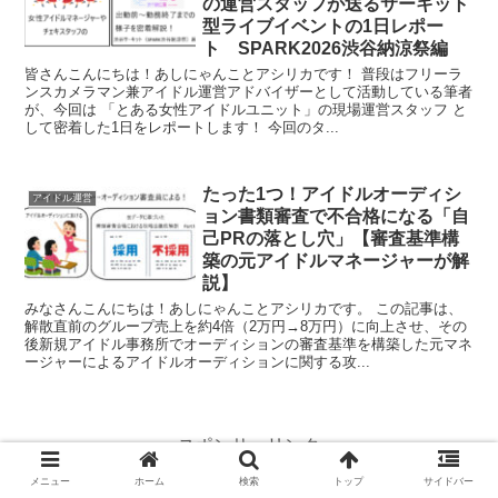
の運営スタッフが送るサーキット
型ライブイベントの1日レポー
ト SPARK2026渋谷納涼祭編
皆さんこんにちは！あしにゃんことアシリカです！ 普段はフリーラ
ンスカメラマン兼アイドル運営アドバイザーとして活動している筆者
が、今回は 「とある女性アイドルユニット」の現場運営スタッフ と
して密着した1日をレポートします！ 今回のタ...
たった1つ！アイドルオーディシ
アイドル運営
ョン書類審査で不合格になる「自
己PRの落とし穴」【審査基準構
築の元アイドルマネージャーが解
説】
みなさんこんにちは！あしにゃんことアシリカです。 この記事は、
解散直前のグループ売上を約4倍（2万円→8万円）に向上させ、その
後新規アイドル事務所でオーディションの審査基準を構築した元マネ
ージャーによるアイドルオーディションに関する攻...
スポンサーリンク
メニュー
ホーム
検索
トップ
サイドバー