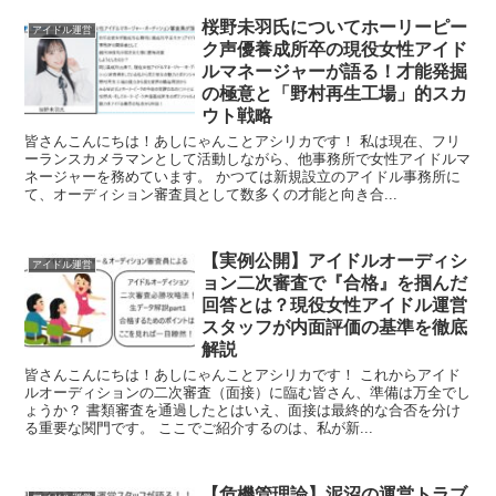
桜野未羽氏についてホーリーピー
アイドル運営
ク声優養成所卒の現役女性アイド
ルマネージャーが語る！才能発掘
の極意と「野村再生工場」的スカ
ウト戦略
皆さんこんにちは！あしにゃんことアシリカです！ 私は現在、フリ
ーランスカメラマンとして活動しながら、他事務所で女性アイドルマ
ネージャーを務めています。 かつては新規設立のアイドル事務所に
て、オーディション審査員として数多くの才能と向き合...
【実例公開】アイドルオーディシ
アイドル運営
ョン二次審査で『合格』を掴んだ
回答とは？現役女性アイドル運営
スタッフが内面評価の基準を徹底
解説
皆さんこんにちは！あしにゃんことアシリカです！ これからアイド
ルオーディションの二次審査（面接）に臨む皆さん、準備は万全でし
ょうか？ 書類審査を通過したとはいえ、面接は最終的な合否を分け
る重要な関門です。 ここでご紹介するのは、私が新...
【危機管理論】泥沼の運営トラブ