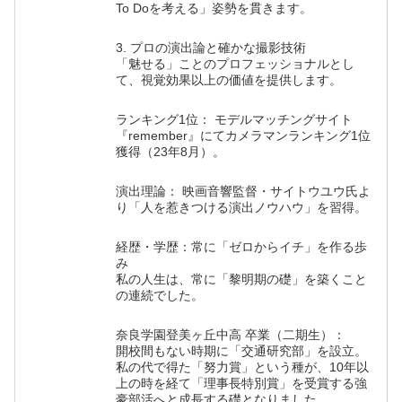
To Doを考える」姿勢を貫きます。
3. プロの演出論と確かな撮影技術
「魅せる」ことのプロフェッショナルとし
て、視覚効果以上の価値を提供します。
ランキング1位： モデルマッチングサイト
『remember』にてカメラマンランキング1位
獲得（23年8月）。
演出理論： 映画音響監督・サイトウユウ氏よ
り「人を惹きつける演出ノウハウ」を習得。
経歴・学歴：常に「ゼロからイチ」を作る歩
み
私の人生は、常に「黎明期の礎」を築くこと
の連続でした。
奈良学園登美ヶ丘中高 卒業（二期生）：
開校間もない時期に「交通研究部」を設立。
私の代で得た「努力賞」という種が、10年以
上の時を経て「理事長特別賞」を受賞する強
豪部活へと成長する礎となりました。