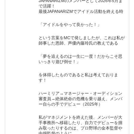
JAPANARIZMのメンバーとして2026年5月ま
で活躍！
最後JAPANARIZMでアイドル活動を終える時
「アイドルをやって良かった！」
という言葉をMCで発しましたが、これは私が
師事した恩師、声優内藤玲氏の教えである
「夢を追えるのは一生に一度！だからこそ思
いっきり遊び倒せ！」
を体得したものであると私は考えておりま
す！
ハーミリア→マネージャー・オーディション
審査員→絶体絶命の危機を乗り越え、メンバ
ー自らの手でデビュー（2025年）
私がマネジメントを終えた後、メンバーが大
手事務所へ移籍したり、自力でデビューを掴
み取ったりするのは、プロ野球の金本監督や
中畑監督のように、