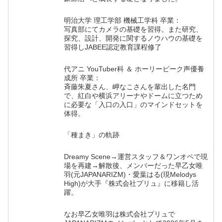
明治大学 理工学部 機械工学科 卒業：
写真部にてカメラの基礎を習得。また研究、
探究、設計、開発に関するノウハウの基礎を
習得しJABEE認定教育課程修了
代アニ YouTuber科 ＆ ホーリーピーク声優養
成所 卒業：
斉藤朱夏さん、岬なこさんを輩出した名門
で、紅白や横浜アリーナやドームに立つため
に必要な「入口の入口」のマインドセットを
体得。
「種まき」の軌跡
Dreamy Scene→運営スタッフ＆ワンオペで現
場を再建→解散後、メンバーだった早乙女唯
羽(元JAPANARIZM)・愛葉はる(現Melodys
High)が大手『株式会社プリュ』に移籍し活
躍。
なお早乙女唯羽は株式会社プリュで