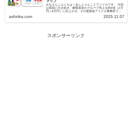
マップ
みなさんこんにちは！あしにゃんことアシリカです。 今回
は前回に引き続き、解散直前のグループ売上を約4倍（2万
円→8万円）に向上させ、その後新規アイドル事務所でオ
ーディションの審査基準を構築した元マネージャーとし
ashirika.com
2025.11.07
て、実際の生のデータに基...
スポンサーリンク