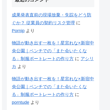
成果発表直前の現場放棄・失踪をどう防
ぐか？ 従業員の契約リスク管理
に
Pornip
より
物語が動き出す一枚を！星宮れな×新宿中
央公園｜ベンチでの「また会いたくな
る」制服ポートレートの作り方
に
アシリ
カ
より
物語が動き出す一枚を！星宮れな×新宿中
央公園｜ベンチでの「また会いたくな
る」制服ポートレートの作り方
に
porntude
より