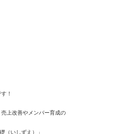
です！
、売上改善やメンバー育成の
礎（いしずえ）」