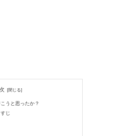
次
書こうと思ったか？
らすじ