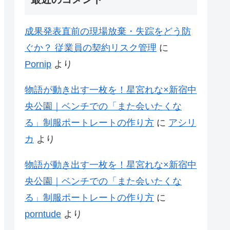
成果発表直前の現場放棄・失踪をどう防
ぐか？ 従業員の契約リスク管理
に
Pornip
より
物語が動き出す一枚を！星宮れな×新宿中
央公園｜ベンチでの「また会いたくな
る」制服ポートレートの作り方
に
アシリ
カ
より
物語が動き出す一枚を！星宮れな×新宿中
央公園｜ベンチでの「また会いたくな
る」制服ポートレートの作り方
に
porntude
より