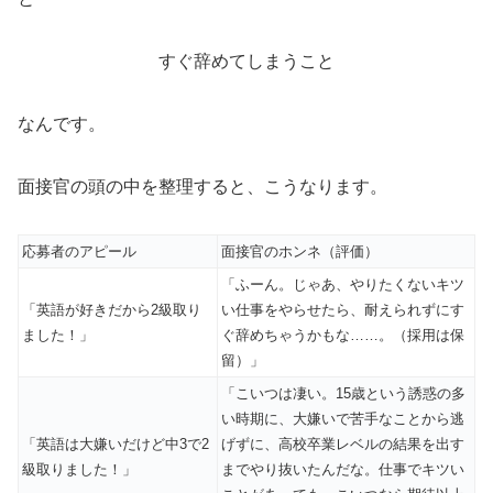
すぐ辞めてしまうこと
なんです。
面接官の頭の中を整理すると、こうなります。
応募者のアピール
面接官のホンネ（評価）
「ふーん。じゃあ、やりたくないキツ
「英語が好きだから2級取り
い仕事をやらせたら、耐えられずにす
ました！」
ぐ辞めちゃうかもな……。（採用は保
留）」
「こいつは凄い。15歳という誘惑の多
い時期に、大嫌いで苦手なことから逃
「英語は大嫌いだけど中3で2
げずに、高校卒業レベルの結果を出す
級取りました！」
までやり抜いたんだな。仕事でキツい