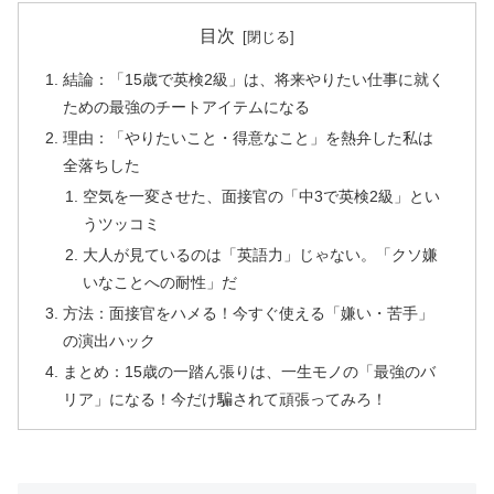
目次
結論：「15歳で英検2級」は、将来やりたい仕事に就く
ための最強のチートアイテムになる
理由：「やりたいこと・得意なこと」を熱弁した私は
全落ちした
空気を一変させた、面接官の「中3で英検2級」とい
うツッコミ
大人が見ているのは「英語力」じゃない。「クソ嫌
いなことへの耐性」だ
方法：面接官をハメる！今すぐ使える「嫌い・苦手」
の演出ハック
まとめ：15歳の一踏ん張りは、一生モノの「最強のバ
リア」になる！今だけ騙されて頑張ってみろ！