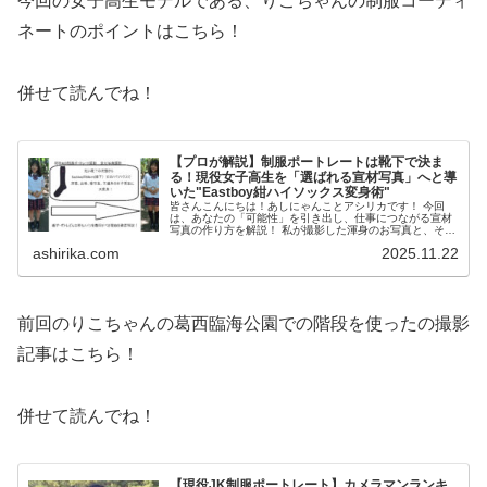
今回の女子高生モデルである、りこちゃんの制服コーディ
ネートのポイントはこちら！
併せて読んでね！
【プロが解説】制服ポートレートは靴下で決ま
る！現役女子高生を「選ばれる宣材写真」へと導
いた"Eastboy紺ハイソックス変身術"
皆さんこんにちは！あしにゃんことアシリカです！ 今回
は、あなたの「可能性」を引き出し、仕事につながる宣材
写真の作り方を解説！ 私が撮影した渾身のお写真と、その
裏側にある「選ばれるための撮影ノウハウ」を徹底解説す
ashirika.com
2025.11.22
る制服宣材写真撮影レポート...
前回のりこちゃんの葛西臨海公園での階段を使ったの撮影
記事はこちら！
併せて読んでね！
【現役JK制服ポートレート】カメラマンランキ