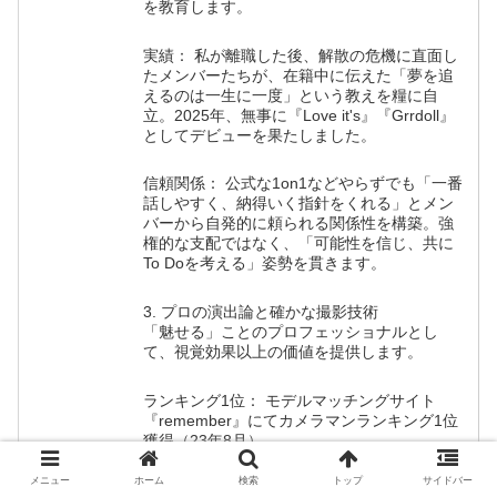
を教育します。
実績： 私が離職した後、解散の危機に直面し
たメンバーたちが、在籍中に伝えた「夢を追
えるのは一生に一度」という教えを糧に自
立。2025年、無事に『Love it's』『Grrdoll』
としてデビューを果たしました。
信頼関係： 公式な1on1などやらずでも「一番
話しやすく、納得いく指針をくれる」とメン
バーから自発的に頼られる関係性を構築。強
権的な支配ではなく、「可能性を信じ、共に
To Doを考える」姿勢を貫きます。
3. プロの演出論と確かな撮影技術
「魅せる」ことのプロフェッショナルとし
て、視覚効果以上の価値を提供します。
ランキング1位： モデルマッチングサイト
『remember』にてカメラマンランキング1位
獲得（23年8月）。
メニュー
ホーム
検索
トップ
サイドバー
演出理論： 映画音響監督・サイトウユウ氏よ