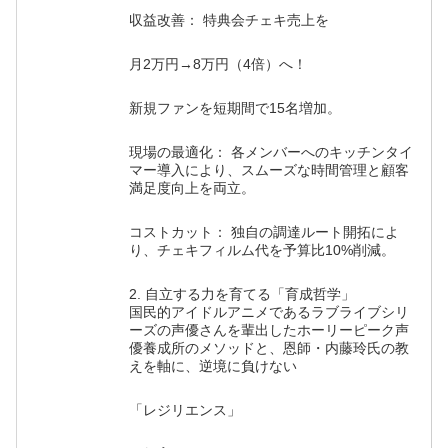
収益改善： 特典会チェキ売上を
月2万円→8万円（4倍）へ！
新規ファンを短期間で15名増加。
現場の最適化： 各メンバーへのキッチンタイ
マー導入により、スムーズな時間管理と顧客
満足度向上を両立。
コストカット： 独自の調達ルート開拓によ
り、チェキフィルム代を予算比10%削減。
2. 自立する力を育てる「育成哲学」
国民的アイドルアニメであるラブライブシリ
ーズの声優さんを輩出したホーリーピーク声
優養成所のメソッドと、恩師・内藤玲氏の教
えを軸に、逆境に負けない
「レジリエンス」