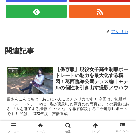
アシリカ
関連記事
【保存版】現役女子高生制服ポー
ポトレ
トレートの魅力を最大化する構
図！葛西臨海公園テラス編｜モデ
ルの個性を引き出す撮影ノウハウ
皆さんこんにちは！あしにゃんことアシリカです！ 今回は、制服ポ
ートレートをテーマに、私が撮影した渾身のお写真と、その裏側にあ
る 「人を魅了する撮影ノウハウ」 を徹底解説するロケ地別レポート
です！ 私は、2023年度、声優養成...
華さん新宿中央公園ポートレート
メニュー
ホーム
検索
トップ
サイドバー
ポトレ