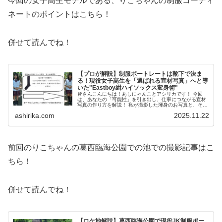
今回の女子高生モデルである、りこちゃんの制服コーディ
ネートのポイントはこちら！
併せて読んでね！
【プロが解説】制服ポートレートは靴下で決ま
る！現役女子高生を「選ばれる宣材写真」へと導
いた"Eastboy紺ハイソックス変身術"
皆さんこんにちは！あしにゃんことアシリカです！ 今回
は、あなたの「可能性」を引き出し、仕事につながる宣材
写真の作り方を解説！ 私が撮影した渾身のお写真と、その
裏側にある「選ばれるための撮影ノウハウ」を徹底解説す
ashirika.com
2025.11.22
る制服宣材写真撮影レポート...
前回のりこちゃんの葛西臨海公園での池での撮影記事はこ
ちら！
併せて読んでね！
【ロケ地解説】葛西臨海公園で現役JK制服ポー