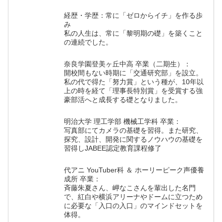
経歴・学歴：常に「ゼロからイチ」を作る歩
み
私の人生は、常に「黎明期の礎」を築くこと
の連続でした。
奈良学園登美ヶ丘中高 卒業（二期生）：
開校間もない時期に「交通研究部」を設立。
私の代で得た「努力賞」という種が、10年以
上の時を経て「理事長特別賞」を受賞する強
豪部活へと成長する礎となりました。
明治大学 理工学部 機械工学科 卒業：
写真部にてカメラの基礎を習得。また研究、
探究、設計、開発に関するノウハウの基礎を
習得しJABEE認定教育課程修了
代アニ YouTuber科 ＆ ホーリーピーク声優養
成所 卒業：
斉藤朱夏さん、岬なこさんを輩出した名門
で、紅白や横浜アリーナやドームに立つため
に必要な「入口の入口」のマインドセットを
体得。