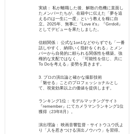
実績： 私が離職した後、解散の危機に直面し
たメンバーたちが、在籍中に伝えた「夢を追
えるのは一生に一度」という教えを糧に自
立。2025年、無事に『Love it's』『Grrdoll』
としてデビューを果たしました。
信頼関係： 公式な1on1などやらずでも「一番
話しやすく、納得いく指針をくれる」とメン
バーから自発的に頼られる関係性を構築。強
権的な支配ではなく、「可能性を信じ、共に
To Doを考える」姿勢を貫きます。
3. プロの演出論と確かな撮影技術
「魅せる」ことのプロフェッショナルとし
て、視覚効果以上の価値を提供します。
ランキング1位： モデルマッチングサイト
『remember』にてカメラマンランキング1位
獲得（23年8月）。
演出理論： 映画音響監督・サイトウユウ氏よ
り「人を惹きつける演出ノウハウ」を習得。