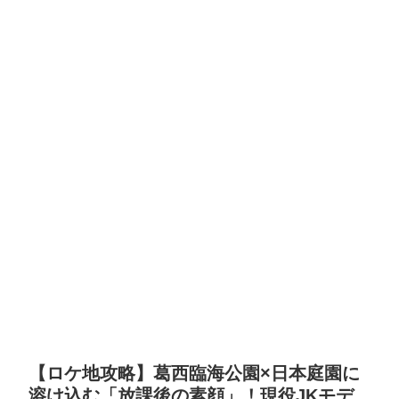
【ロケ地攻略】葛西臨海公園×日本庭園に
溶け込む「放課後の素顔」！現役JKモデ