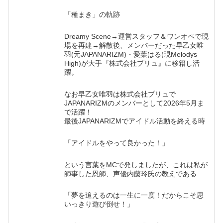
「種まき」の軌跡
Dreamy Scene→運営スタッフ＆ワンオペで現
場を再建→解散後、メンバーだった早乙女唯
羽(元JAPANARIZM)・愛葉はる(現Melodys
High)が大手『株式会社プリュ』に移籍し活
躍。
なお早乙女唯羽は株式会社プリュで
JAPANARIZMのメンバーとして2026年5月ま
で活躍！
最後JAPANARIZMでアイドル活動を終える時
「アイドルをやって良かった！」
という言葉をMCで発しましたが、これは私が
師事した恩師、声優内藤玲氏の教えである
「夢を追えるのは一生に一度！だからこそ思
いっきり遊び倒せ！」