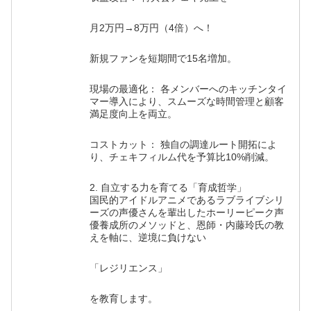
月2万円→8万円（4倍）へ！
新規ファンを短期間で15名増加。
現場の最適化： 各メンバーへのキッチンタイ
マー導入により、スムーズな時間管理と顧客
満足度向上を両立。
コストカット： 独自の調達ルート開拓によ
り、チェキフィルム代を予算比10%削減。
2. 自立する力を育てる「育成哲学」
国民的アイドルアニメであるラブライブシリ
ーズの声優さんを輩出したホーリーピーク声
優養成所のメソッドと、恩師・内藤玲氏の教
えを軸に、逆境に負けない
「レジリエンス」
を教育します。