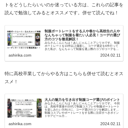
トをどうしたらいいのか迷っている方は、これらの記事を
読んで勉強してみるとオススメです。併せて読んでね！
制服ポートレートをする人や春から高校生の人や
なんちゃって制服を着たい人必見！コーデの選び
方のコツを徹底解説！
みなさんこんにちは！あしにゃんことアシリカです。 制服
ポートレートを10件以上撮影し、コーデ選定を6件行って
きた私が、なんちゃって制服を選ぶ際のコツやコーデを選
ぶ際のポイントについて解説していきたいと思います。 今
ashirika.com
2024.02.11
回の記事を読ん...
特に高校卒業してからやる方はこちらも併せて読むとオス
スメ！
大人の魅力を引き出す制服コーデ選びのポイント
みなさんこんにちは！あしにゃんことアシリカです。 今回
は、高校卒業後や20代で制服コスプレや制服ポートレート
を楽しみたい方向けに、コーデ選びのコツを解説します！
制服コスプレやポートレートをする際に注目すべきポイン
トやアピール方...
ashirika.com
2024.02.11