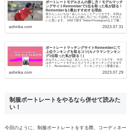
ポートレートモデルさんの探し方！モデルマッチ
ングサイトRememberで1位を取った私が語る！
Rememberを1番おすすめする理由
皆さんこんにちは！あしにゃんことアシリカです。今回は
ポートレートモデルさんの探し方について説明して行きた
いと思います。 SNSで探す TwitterやInstagramなどで被写
体を募集している人がいるのでそこから探す方法です。 ...
ashirika.com
2023.07.31
ポートレートマッチングサイトRememberにて
上位ランキングを取るコツ(カメラマンランキン
グ1位取った私が語る！)
みなさんこんにちは！あしにゃんことアシリカです。 今日
はポートレートモデルとカメラマンをマッチングさせるサ
イト、Rememberにおいて、ランキングという要素があり
ますが、そこで上位ランキングに入る為のコツを解説して
ashirika.com
2023.07.29
行こうと思います。 ...
制服ポートレートをやるなら併せて読みた
い！
今回のように、制服ポートレートをする際、コーディネー