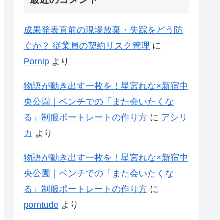
成果発表直前の現場放棄・失踪をどう防
ぐか？ 従業員の契約リスク管理
に
Pornip
より
物語が動き出す一枚を！星宮れな×新宿中
央公園｜ベンチでの「また会いたくな
る」制服ポートレートの作り方
に
アシリ
カ
より
物語が動き出す一枚を！星宮れな×新宿中
央公園｜ベンチでの「また会いたくな
る」制服ポートレートの作り方
に
porntude
より