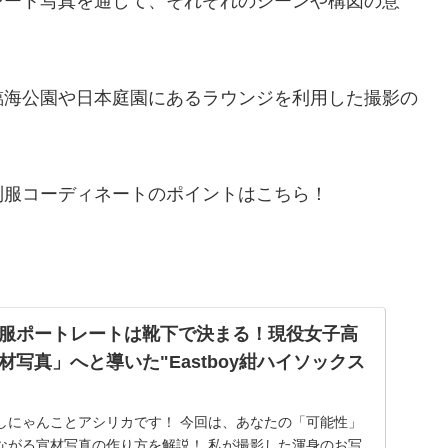
レート写真を通して、それぞれのシーンや構図の意
臨海公園や日本庭園にあるラウンジを利用した撮影の
制服コーディネートのポイントはこちら！
服ポートレートは靴下で決まる！現役女子高
写真」へと導いた"Eastboy紺ハイソックス
しにゃんことアシリカです！ 今回は、あなたの「可能性」
ながる宣材写真の作り方を解説！ 私が撮影した渾身のお写