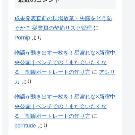
成果発表直前の現場放棄・失踪をどう防
ぐか？ 従業員の契約リスク管理
に
Pornip
より
物語が動き出す一枚を！星宮れな×新宿中
央公園｜ベンチでの「また会いたくな
る」制服ポートレートの作り方
に
アシリ
カ
より
物語が動き出す一枚を！星宮れな×新宿中
央公園｜ベンチでの「また会いたくな
る」制服ポートレートの作り方
に
porntude
より