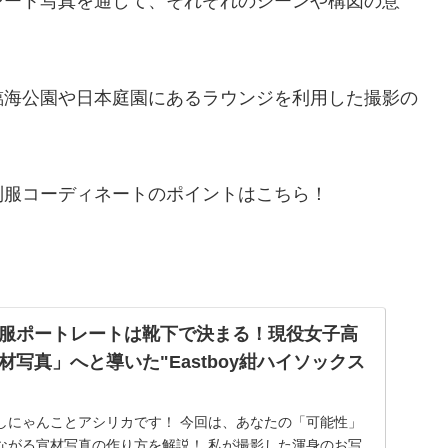
レート写真を通して、それぞれのシーンや構図の意
臨海公園や日本庭園にあるラウンジを利用した撮影の
制服コーディネートのポイントはこちら！
服ポートレートは靴下で決まる！現役女子高
写真」へと導いた"Eastboy紺ハイソックス
しにゃんことアシリカです！ 今回は、あなたの「可能性」
ながる宣材写真の作り方を解説！ 私が撮影した渾身のお写