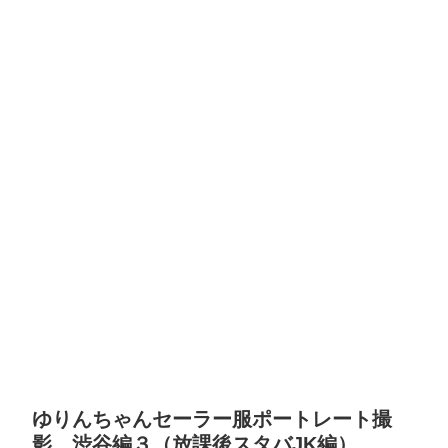
ゆりんちゃんセーラー服ポートレート撮
影 渋谷編３（放課後スタバJK編）