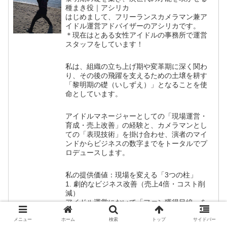
種まき役｜アシリカ
はじめまして、フリーランスカメラマン兼ア
イドル運営アドバイザーのアシリカです。
＊現在はとある女性アイドルの事務所で運営
スタッフをしています！
私は、組織の立ち上げ期や変革期に深く関わ
り、その後の飛躍を支えるための土壌を耕す
「黎明期の礎（いしずえ）」となることを使
命としています。
アイドルマネージャーとしての「現場運営・
育成・売上改善」の経験と、カメラマンとし
ての「表現技術」を掛け合わせ、演者のマイ
ンドからビジネスの数字までをトータルでプ
ロデュースします。
私の提供価値：現場を変える「3つの柱」
1. 劇的なビジネス改善（売上4倍・コスト削
減）
アイドル運営において「ファン獲得目線」を
徹底し、単なるスタッフに留まらない成果を
追求します。
メニュー
ホーム
検索
トップ
サイドバー