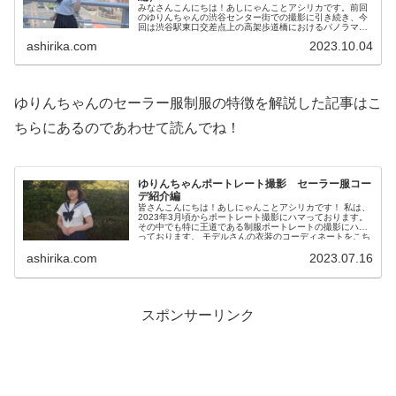
みなさんこんにちは！あしにゃんことアシリカです。前回
のゆりんちゃんの渋谷センター街での撮影に引き続き、今
回は渋谷駅東口交差点上の高架歩道橋におけるパノラマ風
景の撮影の記事を執筆していけたらと思います。4隅に渡
ashirika.com
2023.10.04
って撮影したのでじっくり観覧して...
ゆりんちゃんのセーラー服制服の特徴を解説した記事はこ
ちらにあるのであわせて読んでね！
ゆりんちゃんポートレート撮影 セーラー服コー
デ紹介編
皆さんこんにちは！あしにゃんことアシリカです！ 私は、
2023年3月頃からポートレート撮影にハマっております。
その中でも特に王道である制服ポートレートの撮影にハマ
っております。 モデルさんの衣装のコーディネートをこち
らで...
ashirika.com
2023.07.16
スポンサーリンク