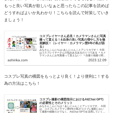
もっと良い写真が欲しいなぁと思ったらこの記事を読めば
どうすればよいか丸わかり！こちらを読んで対策していき
ましょう！
コスプレイヤーさん必見！カメラマンさんに写真
撮って貰える！&自身の良い写真の増やし方を徹
底解説！（レイヤー・カメラマン歴8年の私が語
る）
みなさんこんにちは♪あしにゃんことアシリカです！ 今回
はコスプレイヤーさんの悩みあるあるの１つである ＊カメ
ラマンさんにお写真撮って貰えない！ ＊自撮り他撮り関係
なくとにかく自身の良い写真が撮れない！又はSNSにアッ
ashirika.com
2023.12.09
プしてもファボ...
コスプレ写真の構図をもっとより良く！より便利に！する
為の方法はこちら！
コスプレ撮影の構図指示におけるAI(Chat GPT)
の必要性とそのメリット
みなさんこんにちは！あしにゃんことアシリカです。 今回
は、コスプレカメラマン歴8年の私がコスプレ撮影におい
て感覚や経験だけでなく、AI(Chat GPT)を活用していく重