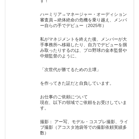
す！
ハーミリア→マネージャー・オーディション
審査員→絶体絶命の危機を乗り越え、メンバ
ー自らの手でデビュー（2025年）
私がマネジメントを終えた後、メンバーが大
手事務所へ移籍したり、自力でデビューを掴
み取ったりするのは、プロ野球の金本監督や
中畑監督のように、
「次世代が勝てるための土壌」
を作ってきた証だと自負しています。
お仕事のご依頼について
現在、以下の領域でご依頼をお受けしていま
す。
撮影： アー写、モデル・コスプレ撮影、ライ
ブ撮影（アコスタ池袋等での撮影依頼実績多
数）