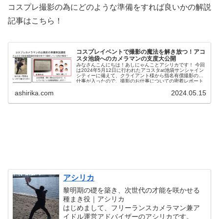
コスプレ撮影の為にどのような準備をすれば良いかの解説
記事はこちら！
コスプレイベントで撮影の魔法を解き放つ！アコ
スタ池袋へのカメラマンの支度大公開
みなさんこんにちは！あしにゃんことアシリカです！ 今回
は2024年5月12日に行われたアコスタat池袋サンシャイン
シティーに備えて、クライアント様から指名有償撮影のお
仕事が入ったので、撮影のお仕事についての密着レポート
を書いて行こうと...
ashirika.com
2024.05.15
アシリカ
黎明期の礎を築き、次世代の才能を咲かせる
種まき役｜アシリカ
はじめまして、フリーランスカメラマン兼ア
イドル運営アドバイザーのアシリカです。