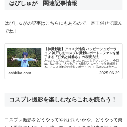
はぴしゅが 関連記事情報
はぴしゅがの記事はこちらにもあるので、是非併せて読ん
でね！
【神撮影術】アコスタ池袋 ハッピーシュガーラ
イフ 神戸しおコスプレ撮影レポート - ファンを魅
了する「狂気と純粋さ」の表現方法
みなさんこんにちは！あしにゃんことアシリカです。 今回
は、私の持つ「人を魅了する撮影ノウハウ」を徹底解説す
る、アコスタ池袋の撮影レポートです！ 私は2016年から
コスプレ撮影を始め、2023年度、声優養成所にて映画音響
ashirika.com
2025.06.29
監督のサイ...
コスプレ撮影を楽しむならこれを読もう！
コスプレ撮影をどうやってやればいいかや、どうやって楽