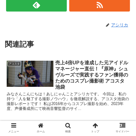
アシリカ
関連記事
売上4倍UPを達成した元アイドル
アコスタ
マネージャー直伝！『原神』シュ
ヴルーズで実践するファン獲得の
ためのコスプレ撮影術 アコスタ
池袋
みなさんこんにちは！あしにゃんことアシリカです。 今回は、私の
持つ「人を魅了する撮影ノウハウ」を徹底解説する、アコスタ池袋の
撮影レポートです！ 私は2016年からコスプレ撮影を始め、2023年
度、声優養成所にて映画音響監督のサイ...
撮影枚数3倍増の実績者が指南！
アコスタ
メニュー
ホーム
検索
トップ
サイドバー
『原神・千織』を人を魅了し「芯