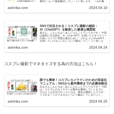
要性について徹底解説していこうと思います。 この記事
は、コ...
ashirika.com
2024.04.10
SNSで注目される！コスプレ撮影の秘訣：
AI（ChatGPT）を駆使した最適な構図術
皆さん、こんにちは！あしにゃんことアシリカです！ 今回
は前回に引き続き、AI（chat GPT）を用いてクオリティー
の高いコスプレ写真を撮るために、どのようにChatGPTを
活用していけばいいかについて解説していこうと思いま
す。 ...
ashirika.com
2024.04.24
コスプレ撮影でマネタイズする為の方法はこちら！
誰でも簡単！コスプレカメラマンのための収益化
マニュアル：SNSから案件獲得までの必勝攻略法
みなさんこんにちは！あしにゃんことアシリカです！ 今回
は、コスプレのカメラマンが案件を獲得していくまでに、
どのような方法でやっていけば、案件を獲得したりマネタ
イズすることができるかについて解説していきたいと...
ashirika.com
2024.04.25