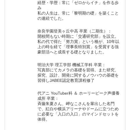
経歴・学歴：常に「ゼロからイチ」を作る歩
み
私の人生は、常に「黎明期の礎」を築くこと
の連続でした。
奈良学園登美ヶ丘中高 卒業（二期生）：
開校間もない時期に「交通研究部」を設立。
私の代で得た「努力賞」という種が、10年以
上の時を経て「理事長特別賞」を受賞する強
豪部活へと成長する礎となりました。
明治大学 理工学部 機械工学科 卒業：
写真部にてカメラの基礎を習得。また研究、
探究、設計、開発に関するノウハウの基礎を
習得しJABEE認定教育課程修了
代アニ YouTuber科 ＆ ホーリーピーク声優養
成所 卒業：
斉藤朱夏さん、岬なこさんを輩出した名門
で、紅白や横浜アリーナやドームに立つため
に必要な「入口の入口」のマインドセットを
体得。