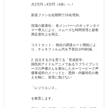
月2万円→8万円（4倍）へ！
新規ファンを短期間で15名増加。
現場の最適化： 各メンバーへのキッチンタイ
マー導入により、スムーズな時間管理と顧客
満足度向上を両立。
コストカット： 独自の調達ルート開拓によ
り、チェキフィルム代を予算比10%削減。
2. 自立する力を育てる「育成哲学」
国民的アイドルアニメであるラブライブシリ
ーズの声優さんを輩出したホーリーピーク声
優養成所のメソッドと、恩師・内藤玲氏の教
えを軸に、逆境に負けない
「レジリエンス」
を教育します。