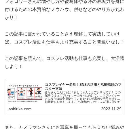
フォロワーさんの増やし方や被写体やる時の表現力を身に
付けるための本質的なノウハウ、併せなどのやり方が丸わ
かり！
この記事に書かれていることさえ理解して実践していけ
ば、
コスプレ活動も仕事もより充実すること間違いなし！
この記事を読んで、コスプレ活動も仕事も充実し、
大活躍
しよう！
コスプレイヤー必見！SNSの活用と活動指針のマ
スター方法
みなさんこんにちは！あしにゃんことアシリカです！ この
記事ではコスプレイヤーの方々に向けて、コスプレイヤー
さんならほぼ全員使っているSNSの効果的な活用方法や活
動指針をお伝えします。 初心者からでもこの記事を読むだ
けで、SNSの...
ashirika.com
2023.11.29
また、カメラマンさんにお写真を撮ってもらえない悩みや