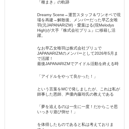
「種まき」の軌跡
Dreamy Scene→運営スタッフ＆ワンオペで現
場を再建→解散後、メンバーだった早乙女唯
羽(元JAPANARIZM)・愛葉はる(現Melodys
High)が大手『株式会社プリュ』に移籍し活
躍。
なお早乙女唯羽は株式会社プリュで
JAPANARIZMのメンバーとして2026年5月ま
で活躍！
最後JAPANARIZMでアイドル活動を終える時
「アイドルをやって良かった！」
という言葉をMCで発しましたが、これは私が
師事した恩師、声優内藤玲氏の教えである
「夢を追えるのは一生に一度！だからこそ思
いっきり遊び倒せ！」
を体得したものであると私は考えておりま