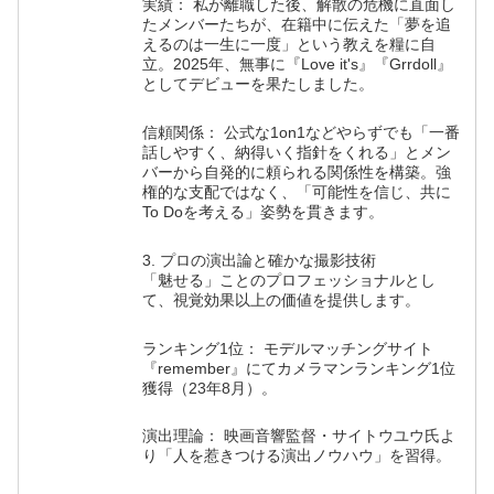
実績： 私が離職した後、解散の危機に直面し
たメンバーたちが、在籍中に伝えた「夢を追
えるのは一生に一度」という教えを糧に自
立。2025年、無事に『Love it's』『Grrdoll』
としてデビューを果たしました。
信頼関係： 公式な1on1などやらずでも「一番
話しやすく、納得いく指針をくれる」とメン
バーから自発的に頼られる関係性を構築。強
権的な支配ではなく、「可能性を信じ、共に
To Doを考える」姿勢を貫きます。
3. プロの演出論と確かな撮影技術
「魅せる」ことのプロフェッショナルとし
て、視覚効果以上の価値を提供します。
ランキング1位： モデルマッチングサイト
『remember』にてカメラマンランキング1位
獲得（23年8月）。
演出理論： 映画音響監督・サイトウユウ氏よ
り「人を惹きつける演出ノウハウ」を習得。