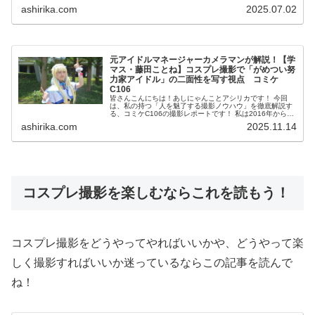
コスプレ撮影を始め、2023年度、斉藤朱夏さんや岬なこさ
ashirika.com
2025.07.02
んをはじめと...
元アイドルマネージャーカメラマンが解説！【学
マス・藤田ことね】コスプレ撮影で「がめつい努
力家アイドル」の二面性を写す視点 コミケ
C106
皆さんこんにちは！あしにゃんことアシリカです！ 今回
は、私の持つ「人を魅了する撮影ノウハウ」を徹底解説す
る、コミケC106の撮影レポートです！ 私は2016年からコ
スプレ撮影を始め、2023年度、斉藤朱夏さんや岬なこさん
ashirika.com
2025.11.14
をはじめ...
コスプレ撮影を楽しむならこれを読もう！
コスプレ撮影をどうやってやればいいかや、どうやって楽
しく撮影すればいいか迷っているならこの記事を読んで
ね！