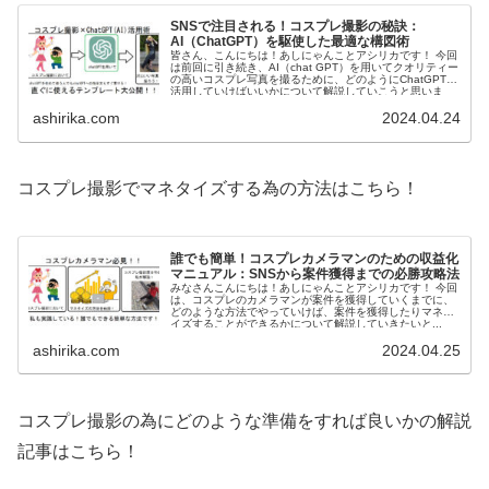
SNSで注目される！コスプレ撮影の秘訣：
AI（ChatGPT）を駆使した最適な構図術
皆さん、こんにちは！あしにゃんことアシリカです！ 今回
は前回に引き続き、AI（chat GPT）を用いてクオリティー
の高いコスプレ写真を撮るために、どのようにChatGPTを
活用していけばいいかについて解説していこうと思いま
す。 ...
ashirika.com
2024.04.24
コスプレ撮影でマネタイズする為の方法はこちら！
誰でも簡単！コスプレカメラマンのための収益化
マニュアル：SNSから案件獲得までの必勝攻略法
みなさんこんにちは！あしにゃんことアシリカです！ 今回
は、コスプレのカメラマンが案件を獲得していくまでに、
どのような方法でやっていけば、案件を獲得したりマネタ
イズすることができるかについて解説していきたいと...
ashirika.com
2024.04.25
コスプレ撮影の為にどのような準備をすれば良いかの解説
記事はこちら！