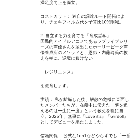
満足度向上を両立。
コストカット： 独自の調達ルート開拓によ
り、チェキフィルム代を予算比10%削減。
2. 自立する力を育てる「育成哲学」
国民的アイドルアニメであるラブライブシリ
ーズの声優さんを輩出したホーリーピーク声
優養成所のメソッドと、恩師・内藤玲氏の教
えを軸に、逆境に負けない
「レジリエンス」
を教育します。
実績： 私が離職した後、解散の危機に直面し
たメンバーたちが、在籍中に伝えた「夢を追
えるのは一生に一度」という教えを糧に自
立。2025年、無事に『Love it's』『Grrdoll』
としてデビューを果たしました。
信頼関係： 公式な1on1などやらずでも「一番