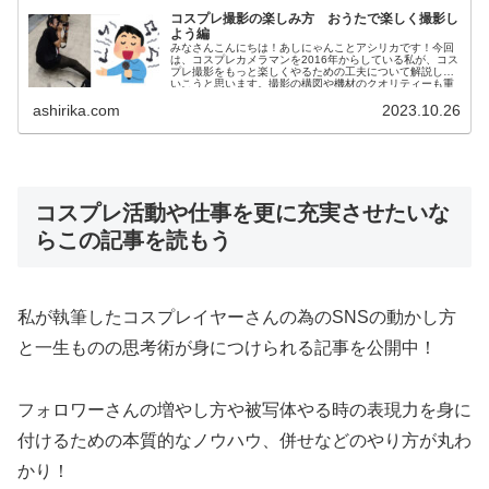
コスプレ撮影の楽しみ方 おうたで楽しく撮影し
よう編
みなさんこんにちは！あしにゃんことアシリカです！今回
は、コスプレカメラマンを2016年からしている私が、コス
プレ撮影をもっと楽しくやるための工夫について解説して
いこうと思います。撮影の構図や機材のクオリティーも重
要な要素であることは間違いあ...
ashirika.com
2023.10.26
コスプレ活動や仕事を更に充実させたいな
らこの記事を読もう
私が執筆したコスプレイヤーさんの為のSNS
の動かし方
と一生ものの思考術が身につけられる記事を公開中！
フォロワーさんの増やし方や被写体やる時の表現力を身に
付けるための本質的なノウハウ、併せなどのやり方が丸わ
かり！