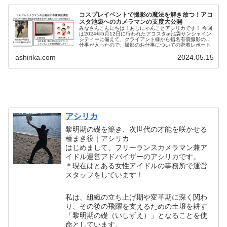
コスプレイベントで撮影の魔法を解き放つ！アコ
スタ池袋へのカメラマンの支度大公開
みなさんこんにちは！あしにゃんことアシリカです！ 今回
は2024年5月12日に行われたアコスタat池袋サンシャイン
シティーに備えて、クライアント様から指名有償撮影のお
仕事が入ったので、撮影のお仕事についての密着レポート
を書いて行こうと...
ashirika.com
2024.05.15
アシリカ
黎明期の礎を築き、次世代の才能を咲かせる
種まき役｜アシリカ
はじめまして、フリーランスカメラマン兼ア
イドル運営アドバイザーのアシリカです。
＊現在はとある女性アイドルの事務所で運営
スタッフをしています！
私は、組織の立ち上げ期や変革期に深く関わ
り、その後の飛躍を支えるための土壌を耕す
「黎明期の礎（いしずえ）」となることを使
命としています。