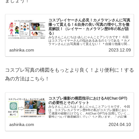
ましょう！
コスプレイヤーさん必見！カメラマンさんに写真
撮って貰える！&自身の良い写真の増やし方を徹
底解説！（レイヤー・カメラマン歴8年の私が語
る）
みなさんこんにちは♪あしにゃんことアシリカです！ 今回
はコスプレイヤーさんの悩みあるあるの１つである ＊カメ
ラマンさんにお写真撮って貰えない！ ＊自撮り他撮り関係
なくとにかく自身の良い写真が撮れない！又はSNSにアッ
ashirika.com
2023.12.09
プしてもファボ...
コスプレ写真の構図をもっとより良く！より便利に！する
為の方法はこちら！
コスプレ撮影の構図指示におけるAI(Chat GPT)
の必要性とそのメリット
みなさんこんにちは！あしにゃんことアシリカです。 今回
は、コスプレカメラマン歴8年の私がコスプレ撮影におい
て感覚や経験だけでなく、AI(Chat GPT)を活用していく重
要性について徹底解説していこうと思います。 この記事
は、コ...
ashirika.com
2024.04.10