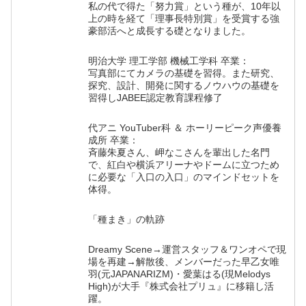
私の代で得た「努力賞」という種が、10年以
上の時を経て「理事長特別賞」を受賞する強
豪部活へと成長する礎となりました。
明治大学 理工学部 機械工学科 卒業：
写真部にてカメラの基礎を習得。また研究、
探究、設計、開発に関するノウハウの基礎を
習得しJABEE認定教育課程修了
代アニ YouTuber科 ＆ ホーリーピーク声優養
成所 卒業：
斉藤朱夏さん、岬なこさんを輩出した名門
で、紅白や横浜アリーナやドームに立つため
に必要な「入口の入口」のマインドセットを
体得。
「種まき」の軌跡
Dreamy Scene→運営スタッフ＆ワンオペで現
場を再建→解散後、メンバーだった早乙女唯
羽(元JAPANARIZM)・愛葉はる(現Melodys
High)が大手『株式会社プリュ』に移籍し活
躍。