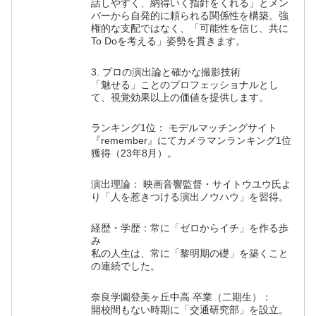
話しやすく、納得いく指針をくれる」とメン
バーから自発的に頼られる関係性を構築。強
権的な支配ではなく、「可能性を信じ、共に
To Doを考える」姿勢を貫きます。
3. プロの演出論と確かな撮影技術
「魅せる」ことのプロフェッショナルとし
て、視覚効果以上の価値を提供します。
ランキング1位： モデルマッチングサイト
『remember』にてカメラマンランキング1位
獲得（23年8月）。
演出理論： 映画音響監督・サイトウユウ氏よ
り「人を惹きつける演出ノウハウ」を習得。
経歴・学歴：常に「ゼロからイチ」を作る歩
み
私の人生は、常に「黎明期の礎」を築くこと
の連続でした。
奈良学園登美ヶ丘中高 卒業（二期生）：
開校間もない時期に「交通研究部」を設立。