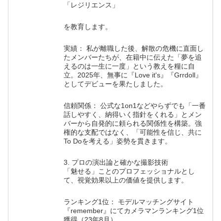
「レジリエンス」
を教育します。
実績： 私が離職した後、解散の危機に直面し
たメンバーたちが、在籍中に伝えた「夢を追
えるのは一生に一度」という教えを糧に自
立。2025年、無事に『Love it's』『Grrdoll』
としてデビューを果たしました。
信頼関係： 公式な1on1などやらずでも「一番
話しやすく、納得いく指針をくれる」とメン
バーから自発的に頼られる関係性を構築。強
権的な支配ではなく、「可能性を信じ、共に
To Doを考える」姿勢を貫きます。
3. プロの演出論と確かな撮影技術
「魅せる」ことのプロフェッショナルとし
て、視覚効果以上の価値を提供します。
ランキング1位： モデルマッチングサイト
『remember』にてカメラマンランキング1位
獲得（23年8月）。