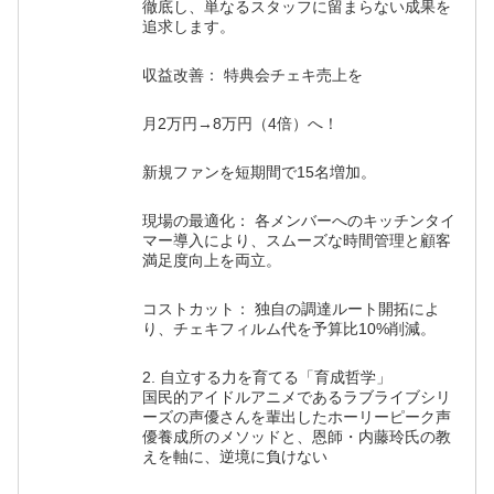
徹底し、単なるスタッフに留まらない成果を
追求します。
収益改善： 特典会チェキ売上を
月2万円→8万円（4倍）へ！
新規ファンを短期間で15名増加。
現場の最適化： 各メンバーへのキッチンタイ
マー導入により、スムーズな時間管理と顧客
満足度向上を両立。
コストカット： 独自の調達ルート開拓によ
り、チェキフィルム代を予算比10%削減。
2. 自立する力を育てる「育成哲学」
国民的アイドルアニメであるラブライブシリ
ーズの声優さんを輩出したホーリーピーク声
優養成所のメソッドと、恩師・内藤玲氏の教
えを軸に、逆境に負けない