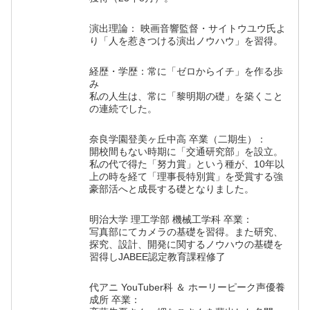
演出理論： 映画音響監督・サイトウユウ氏よ
り「人を惹きつける演出ノウハウ」を習得。
経歴・学歴：常に「ゼロからイチ」を作る歩
み
私の人生は、常に「黎明期の礎」を築くこと
の連続でした。
奈良学園登美ヶ丘中高 卒業（二期生）：
開校間もない時期に「交通研究部」を設立。
私の代で得た「努力賞」という種が、10年以
上の時を経て「理事長特別賞」を受賞する強
豪部活へと成長する礎となりました。
明治大学 理工学部 機械工学科 卒業：
写真部にてカメラの基礎を習得。また研究、
探究、設計、開発に関するノウハウの基礎を
習得しJABEE認定教育課程修了
代アニ YouTuber科 ＆ ホーリーピーク声優養
成所 卒業：