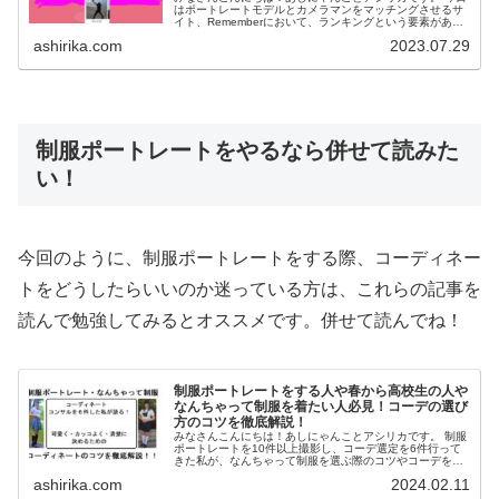
はポートレートモデルとカメラマンをマッチングさせるサ
イト、Rememberにおいて、ランキングという要素があり
ますが、そこで上位ランキングに入る為のコツを解説して
ashirika.com
2023.07.29
行こうと思います。 ...
制服ポートレートをやるなら併せて読みた
い！
今回のように、制服ポートレートをする際、コーディネー
トをどうしたらいいのか迷っている方は、これらの記事を
読んで勉強してみるとオススメです。併せて読んでね！
制服ポートレートをする人や春から高校生の人や
なんちゃって制服を着たい人必見！コーデの選び
方のコツを徹底解説！
みなさんこんにちは！あしにゃんことアシリカです。 制服
ポートレートを10件以上撮影し、コーデ選定を6件行って
きた私が、なんちゃって制服を選ぶ際のコツやコーデを選
ぶ際のポイントについて解説していきたいと思います。 今
ashirika.com
2024.02.11
回の記事を読ん...