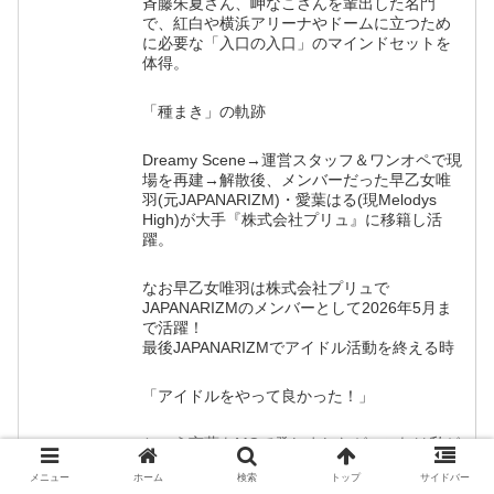
斉藤朱夏さん、岬なこさんを輩出した名門
で、紅白や横浜アリーナやドームに立つため
に必要な「入口の入口」のマインドセットを
体得。
「種まき」の軌跡
Dreamy Scene→運営スタッフ＆ワンオペで現
場を再建→解散後、メンバーだった早乙女唯
羽(元JAPANARIZM)・愛葉はる(現Melodys
High)が大手『株式会社プリュ』に移籍し活
躍。
なお早乙女唯羽は株式会社プリュで
JAPANARIZMのメンバーとして2026年5月ま
で活躍！
最後JAPANARIZMでアイドル活動を終える時
「アイドルをやって良かった！」
という言葉をMCで発しましたが、これは私が
師事した恩師、声優内藤玲氏の教えである
メニュー
ホーム
検索
トップ
サイドバー