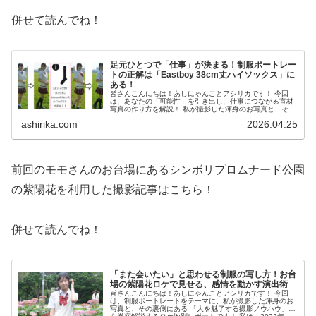
併せて読んでね！
足元ひとつで「仕事」が決まる！制服ポートレー
トの正解は「Eastboy 38cm丈ハイソックス」に
ある！
皆さんこんにちは！あしにゃんことアシリカです！ 今回
は、あなたの「可能性」を引き出し、仕事につながる宣材
写真の作り方を解説！ 私が撮影した渾身のお写真と、その
裏側にある 「選ばれるための撮影ノウハウ」 を徹底解説
ashirika.com
2026.04.25
する制服宣材写真撮影...
前回のモモさんのお台場にあるシンボリプロムナード公園
の紫陽花を利用した撮影記事はこちら！
併せて読んでね！
「また会いたい」と思わせる制服の写し方！お台
場の紫陽花ロケで見せる、感情を動かす演出術
皆さんこんにちは！あしにゃんことアシリカです！ 今回
は、制服ポートレートをテーマに、私が撮影した渾身のお
写真と、その裏側にある 「人を魅了する撮影ノウハウ」