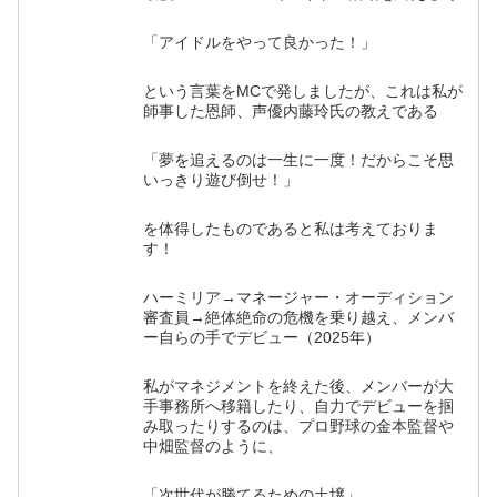
「アイドルをやって良かった！」
という言葉をMCで発しましたが、これは私が
師事した恩師、声優内藤玲氏の教えである
「夢を追えるのは一生に一度！だからこそ思
いっきり遊び倒せ！」
を体得したものであると私は考えておりま
す！
ハーミリア→マネージャー・オーディション
審査員→絶体絶命の危機を乗り越え、メンバ
ー自らの手でデビュー（2025年）
私がマネジメントを終えた後、メンバーが大
手事務所へ移籍したり、自力でデビューを掴
み取ったりするのは、プロ野球の金本監督や
中畑監督のように、
「次世代が勝てるための土壌」