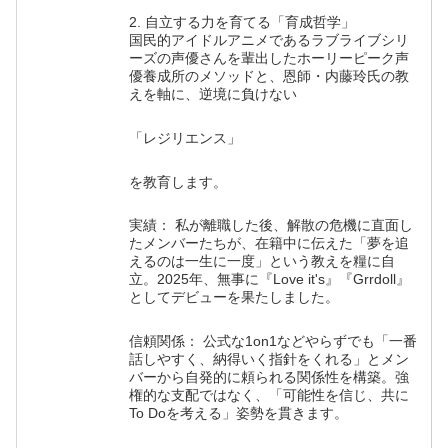
2. 自立する力を育てる「育成哲学」
国民的アイドルアニメであるラブライブシリ
ーズの声優さんを輩出したホーリーピーク声
優養成所のメソッドと、恩師・内藤玲氏の教
えを軸に、逆境に負けない
「レジリエンス」
を教育します。
実績： 私が離職した後、解散の危機に直面し
たメンバーたちが、在籍中に伝えた「夢を追
えるのは一生に一度」という教えを糧に自
立。2025年、無事に『Love it's』『Grrdoll』
としてデビューを果たしました。
信頼関係： 公式な1on1などやらずでも「一番
話しやすく、納得いく指針をくれる」とメン
バーから自発的に頼られる関係性を構築。強
権的な支配ではなく、「可能性を信じ、共に
To Doを考える」姿勢を貫きます。