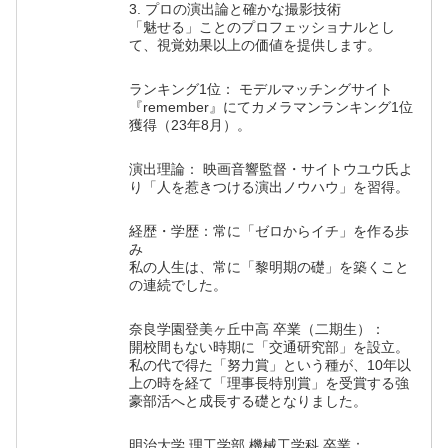
3. プロの演出論と確かな撮影技術
「魅せる」ことのプロフェッショナルとし
て、視覚効果以上の価値を提供します。
ランキング1位： モデルマッチングサイト
『remember』にてカメラマンランキング1位
獲得（23年8月）。
演出理論： 映画音響監督・サイトウユウ氏よ
り「人を惹きつける演出ノウハウ」を習得。
経歴・学歴：常に「ゼロからイチ」を作る歩
み
私の人生は、常に「黎明期の礎」を築くこと
の連続でした。
奈良学園登美ヶ丘中高 卒業（二期生）：
開校間もない時期に「交通研究部」を設立。
私の代で得た「努力賞」という種が、10年以
上の時を経て「理事長特別賞」を受賞する強
豪部活へと成長する礎となりました。
明治大学 理工学部 機械工学科 卒業：