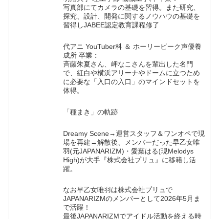
写真部にてカメラの基礎を習得。また研究、
探究、設計、開発に関するノウハウの基礎を
習得しJABEE認定教育課程修了
代アニ YouTuber科 ＆ ホーリーピーク声優養
成所 卒業：
斉藤朱夏さん、岬なこさんを輩出した名門
で、紅白や横浜アリーナやドームに立つため
に必要な「入口の入口」のマインドセットを
体得。
「種まき」の軌跡
Dreamy Scene→運営スタッフ＆ワンオペで現
場を再建→解散後、メンバーだった早乙女唯
羽(元JAPANARIZM)・愛葉はる(現Melodys
High)が大手『株式会社プリュ』に移籍し活
躍。
なお早乙女唯羽は株式会社プリュで
JAPANARIZMのメンバーとして2026年5月ま
で活躍！
最後JAPANARIZMでアイドル活動を終える時