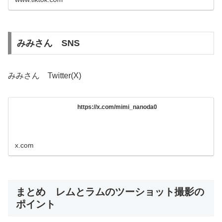
みみさん SNS
みみさん Twitter(X)
https://x.com/mimi_nanoda0
x.com
まとめ レムとラムのツーショット撮影の
ポイント