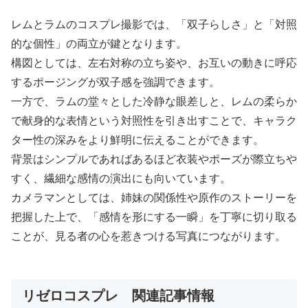
レムとラムのコスプレ撮影では、「双子らしさ」と「対照
的な個性」の両立が鍵となります。
構図としては、左右対称の立ち姿や、お互いの動きに呼応
するポージングが双子感を強調できます。
一方で、ラムの堂々とした冷静な眼差しと、レムの柔らか
で献身的な表情という対照性を引き出すことで、キャラク
ター性の深みをより鮮明に伝えることができます。
背景はシンプルであればあるほど衣装やポーズが際立ちや
すく、繊細な感情の演出にも向いています。
カメラマンとしては、姉妹の関係性や原作のストーリーを
把握した上で、「感情を形にする一瞬」を丁寧に切り取る
ことが、見る者の心を惹きつける写真につながります。
リゼロコスプレ 関連記事情報