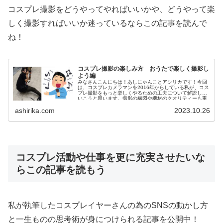
コスプレ撮影をどうやってやればいいかや、どうやって楽
しく撮影すればいいか迷っているならこの記事を読んで
ね！
コスプレ撮影の楽しみ方 おうたで楽しく撮影し
よう編
みなさんこんにちは！あしにゃんことアシリカです！今回
は、コスプレカメラマンを2016年からしている私が、コス
プレ撮影をもっと楽しくやるための工夫について解説して
いこうと思います。撮影の構図や機材のクオリティーも重
要な要素であることは間違いあ...
ashirika.com
2023.10.26
コスプレ活動や仕事を更に充実させたいな
らこの記事を読もう
私が執筆したコスプレイヤーさんの為のSNS
の動かし方
と一生ものの思考術が身につけられる記事を公開中！