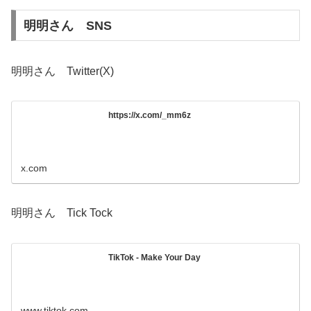
明明さん SNS
明明さん Twitter(X)
https://x.com/_mm6z
x.com
明明さん Tick Tock
TikTok - Make Your Day
www.tiktok.com