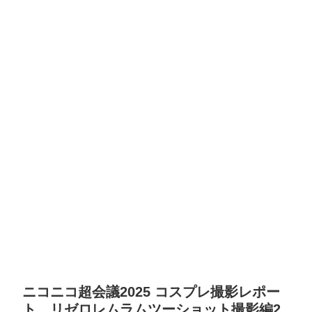
ニコニコ超会議2025 コスプレ撮影レポー
ト リゼロレムラムツーショット撮影編2