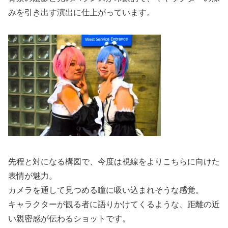
みを引き出す演出に仕上がっています。
先程と対になる構図で、今度は視線をよりこちらに向けた
表情が魅力。
カメラを通して見つめる瞳に吸い込まれそうな感覚。
キャラクターが観る者に語りかけてくるような、距離の近
い親密感が伝わるショットです。