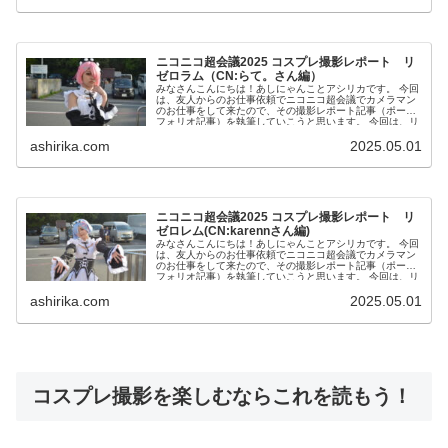
ニコニコ超会議2025 コスプレ撮影レポート リ
ゼロラム（CN:らて。さん編）
みなさんこんにちは！あしにゃんことアシリカです。 今回
は、友人からのお仕事依頼でニコニコ超会議でカメラマン
のお仕事をして来たので、その撮影レポート記事（ポート
フォリオ記事）を執筆していこうと思います。 今回は、リ
ゼロのラムを撮影...
ashirika.com
2025.05.01
ニコニコ超会議2025 コスプレ撮影レポート リ
ゼロレム(CN:karennさん編)
みなさんこんにちは！あしにゃんことアシリカです。 今回
は、友人からのお仕事依頼でニコニコ超会議でカメラマン
のお仕事をして来たので、その撮影レポート記事（ポート
フォリオ記事）を執筆していこうと思います。 今回は、リ
ゼロのレム＆ラム...
ashirika.com
2025.05.01
コスプレ撮影を楽しむならこれを読もう！