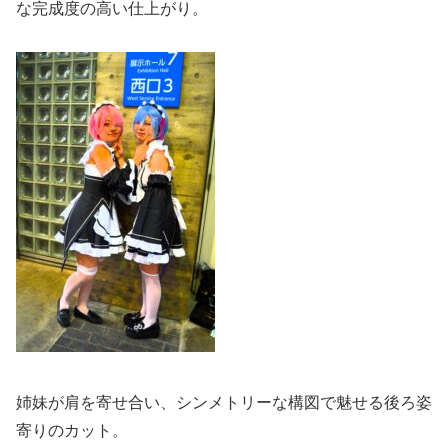
な完成度の高い仕上がり。
姉妹が肩を寄せ合い、シンメトリーな構図で魅せる後ろ姿
寄りのカット。