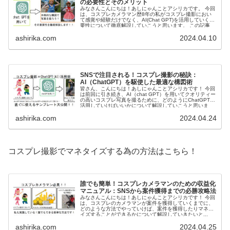
の必要性とそのメリット
みなさんこんにちは！あしにゃんことアシリカです。 今回
は、コスプレカメラマン歴8年の私がコスプレ撮影におい
て感覚や経験だけでなく、AI(Chat GPT)を活用していく重
要性について徹底解説していこうと思います。 この記事
は、コ...
ashirika.com
2024.04.10
SNSで注目される！コスプレ撮影の秘訣：
AI（ChatGPT）を駆使した最適な構図術
皆さん、こんにちは！あしにゃんことアシリカです！ 今回
は前回に引き続き、AI（chat GPT）を用いてクオリティー
の高いコスプレ写真を撮るために、どのようにChatGPTを
活用していけばいいかについて解説していこうと思いま
す。 ...
ashirika.com
2024.04.24
コスプレ撮影でマネタイズする為の方法はこちら！
誰でも簡単！コスプレカメラマンのための収益化
マニュアル：SNSから案件獲得までの必勝攻略法
みなさんこんにちは！あしにゃんことアシリカです！ 今回
は、コスプレのカメラマンが案件を獲得していくまでに、
どのような方法でやっていけば、案件を獲得したりマネタ
イズすることができるかについて解説していきたいと...
ashirika.com
2024.04.25