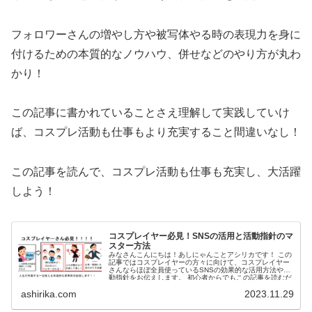
フォロワーさんの増やし方や被写体やる時の表現力を身に
付けるための本質的なノウハウ、併せなどのやり方が丸わ
かり！
この記事に書かれていることさえ理解して実践していけ
ば、
コスプレ活動も仕事もより充実すること間違いなし！
この記事を読んで、コスプレ活動も仕事も充実し、
大活躍
しよう！
コスプレイヤー必見！SNSの活用と活動指針のマ
スター方法
みなさんこんにちは！あしにゃんことアシリカです！ この
記事ではコスプレイヤーの方々に向けて、コスプレイヤー
さんならほぼ全員使っているSNSの効果的な活用方法や活
動指針をお伝えします。 初心者からでもこの記事を読むだ
けで、SNSの...
ashirika.com
2023.11.29