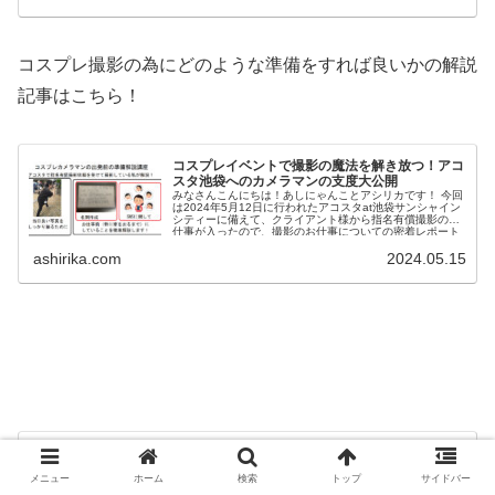
コスプレ撮影の為にどのような準備をすれば良いかの解説
記事はこちら！
コスプレイベントで撮影の魔法を解き放つ！アコ
スタ池袋へのカメラマンの支度大公開
みなさんこんにちは！あしにゃんことアシリカです！ 今回
は2024年5月12日に行われたアコスタat池袋サンシャイン
シティーに備えて、クライアント様から指名有償撮影のお
仕事が入ったので、撮影のお仕事についての密着レポート
を書いて行こうと...
ashirika.com
2024.05.15
アシリカ
黎明期の礎を築き、次世代の才能を咲かせる
メニュー
ホーム
検索
トップ
サイドバー