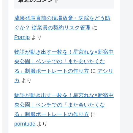
成果発表直前の現場放棄・失踪をどう防
ぐか？ 従業員の契約リスク管理
に
Pornip
より
物語が動き出す一枚を！星宮れな×新宿中
央公園｜ベンチでの「また会いたくな
る」制服ポートレートの作り方
に
アシリ
カ
より
物語が動き出す一枚を！星宮れな×新宿中
央公園｜ベンチでの「また会いたくな
る」制服ポートレートの作り方
に
porntude
より