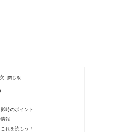
次
)
撮影時のポイント
事情報
らこれを読もう！