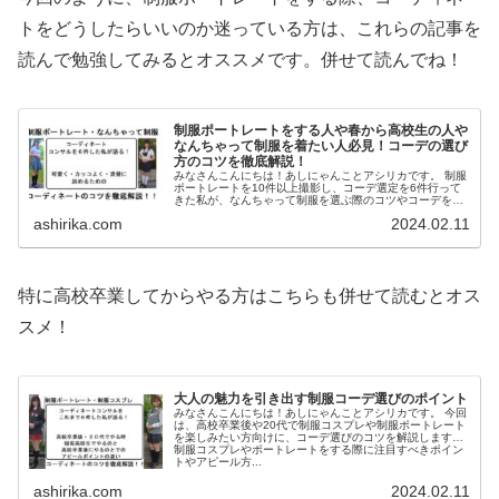
トをどうしたらいいのか迷っている方は、これらの記事を
読んで勉強してみるとオススメです。併せて読んでね！
制服ポートレートをする人や春から高校生の人や
なんちゃって制服を着たい人必見！コーデの選び
方のコツを徹底解説！
みなさんこんにちは！あしにゃんことアシリカです。 制服
ポートレートを10件以上撮影し、コーデ選定を6件行って
きた私が、なんちゃって制服を選ぶ際のコツやコーデを選
ぶ際のポイントについて解説していきたいと思います。 今
ashirika.com
2024.02.11
回の記事を読ん...
特に高校卒業してからやる方はこちらも併せて読むとオス
スメ！
大人の魅力を引き出す制服コーデ選びのポイント
みなさんこんにちは！あしにゃんことアシリカです。 今回
は、高校卒業後や20代で制服コスプレや制服ポートレート
を楽しみたい方向けに、コーデ選びのコツを解説します！
制服コスプレやポートレートをする際に注目すべきポイン
トやアピール方...
ashirika.com
2024.02.11