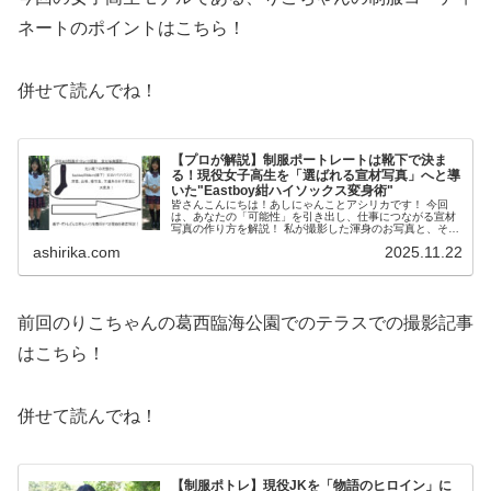
ネートのポイントはこちら！
併せて読んでね！
【プロが解説】制服ポートレートは靴下で決ま
る！現役女子高生を「選ばれる宣材写真」へと導
いた"Eastboy紺ハイソックス変身術"
皆さんこんにちは！あしにゃんことアシリカです！ 今回
は、あなたの「可能性」を引き出し、仕事につながる宣材
写真の作り方を解説！ 私が撮影した渾身のお写真と、その
裏側にある「選ばれるための撮影ノウハウ」を徹底解説す
ashirika.com
2025.11.22
る制服宣材写真撮影レポート...
前回のりこちゃんの葛西臨海公園でのテラスでの撮影記事
はこちら！
併せて読んでね！
【制服ポトレ】現役JKを「物語のヒロイン」に