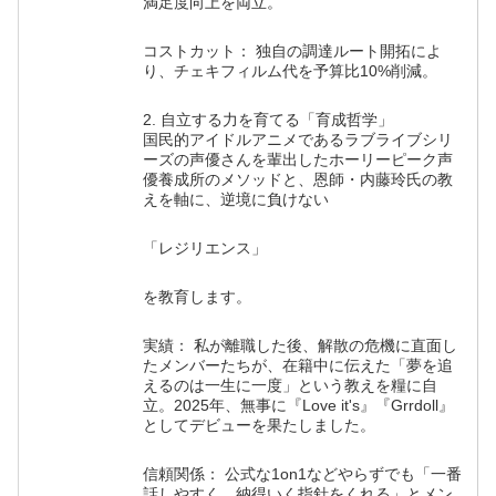
満足度向上を両立。
コストカット： 独自の調達ルート開拓によ
り、チェキフィルム代を予算比10%削減。
2. 自立する力を育てる「育成哲学」
国民的アイドルアニメであるラブライブシリ
ーズの声優さんを輩出したホーリーピーク声
優養成所のメソッドと、恩師・内藤玲氏の教
えを軸に、逆境に負けない
「レジリエンス」
を教育します。
実績： 私が離職した後、解散の危機に直面し
たメンバーたちが、在籍中に伝えた「夢を追
えるのは一生に一度」という教えを糧に自
立。2025年、無事に『Love it's』『Grrdoll』
としてデビューを果たしました。
信頼関係： 公式な1on1などやらずでも「一番
話しやすく、納得いく指針をくれる」とメン