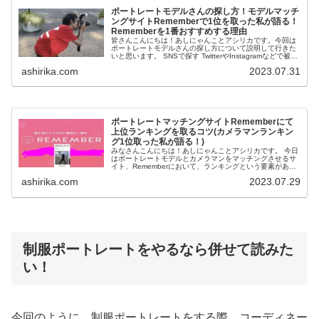
ポートレートモデルさんの探し方！モデルマッチ
ングサイトRememberで1位を取った私が語る！
Rememberを1番おすすめする理由
皆さんこんにちは！あしにゃんことアシリカです。今回は
ポートレートモデルさんの探し方について説明して行きた
いと思います。 SNSで探す TwitterやInstagramなどで被写
体を募集している人がいるのでそこから探す方法です。 ...
ashirika.com
2023.07.31
ポートレートマッチングサイトRememberにて
上位ランキングを取るコツ(カメラマンランキン
グ1位取った私が語る！)
みなさんこんにちは！あしにゃんことアシリカです。 今日
はポートレートモデルとカメラマンをマッチングさせるサ
イト、Rememberにおいて、ランキングという要素があり
ますが、そこで上位ランキングに入る為のコツを解説して
ashirika.com
2023.07.29
行こうと思います。 ...
制服ポートレートをやるなら併せて読みた
い！
今回のように、制服ポートレートをする際、コーディネー