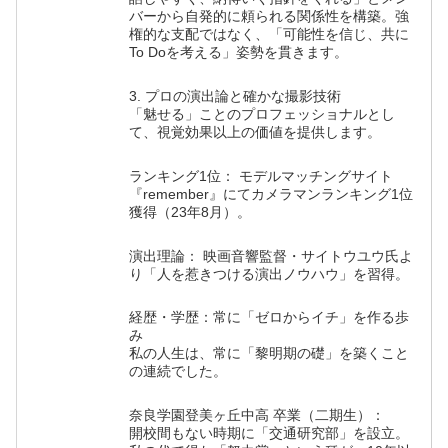
バーから自発的に頼られる関係性を構築。強
権的な支配ではなく、「可能性を信じ、共に
To Doを考える」姿勢を貫きます。
3. プロの演出論と確かな撮影技術
「魅せる」ことのプロフェッショナルとし
て、視覚効果以上の価値を提供します。
ランキング1位： モデルマッチングサイト
『remember』にてカメラマンランキング1位
獲得（23年8月）。
演出理論： 映画音響監督・サイトウユウ氏よ
り「人を惹きつける演出ノウハウ」を習得。
経歴・学歴：常に「ゼロからイチ」を作る歩
み
私の人生は、常に「黎明期の礎」を築くこと
の連続でした。
奈良学園登美ヶ丘中高 卒業（二期生）：
開校間もない時期に「交通研究部」を設立。