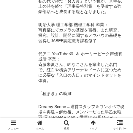
私の代で得た「努力賞」という種が、10年以
上の時を経て「理事長特別賞」を受賞する強
豪部活へと成長する礎となりました。
明治大学 理工学部 機械工学科 卒業：
写真部にてカメラの基礎を習得。また研究、
探究、設計、開発に関するノウハウの基礎を
習得しJABEE認定教育課程修了
代アニ YouTuber科 ＆ ホーリーピーク声優養
成所 卒業：
斉藤朱夏さん、岬なこさんを輩出した名門
で、紅白や横浜アリーナやドームに立つため
に必要な「入口の入口」のマインドセットを
体得。
「種まき」の軌跡
Dreamy Scene→運営スタッフ＆ワンオペで現
場を再建→解散後、メンバーだった早乙女唯
羽(元JAPANARIZM)・愛葉はる(現Melodys
High)が大手『株式会社プリュ』に移籍し活
躍。
メニュー
ホーム
検索
トップ
サイドバー