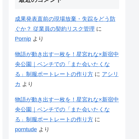
成果発表直前の現場放棄・失踪をどう防
ぐか？ 従業員の契約リスク管理
に
Pornip
より
物語が動き出す一枚を！星宮れな×新宿中
央公園｜ベンチでの「また会いたくな
る」制服ポートレートの作り方
に
アシリ
カ
より
物語が動き出す一枚を！星宮れな×新宿中
央公園｜ベンチでの「また会いたくな
る」制服ポートレートの作り方
に
porntude
より