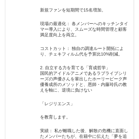
新規ファンを短期間で15名増加。
現場の最適化： 各メンバーへのキッチンタイ
マー導入により、スムーズな時間管理と顧客
満足度向上を両立。
コストカット： 独自の調達ルート開拓によ
り、チェキフィルム代を予算比10%削減。
2. 自立する力を育てる「育成哲学」
国民的アイドルアニメであるラブライブシリ
ーズの声優さんを輩出したホーリーピーク声
優養成所のメソッドと、恩師・内藤玲氏の教
えを軸に、逆境に負けない
「レジリエンス」
を教育します。
実績： 私が離職した後、解散の危機に直面し
たメンバーたちが、在籍中に伝えた「夢を追