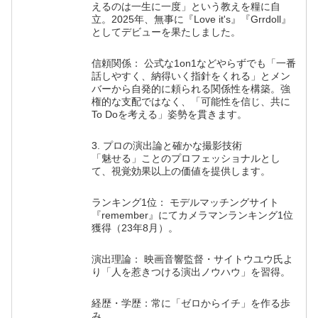
えるのは一生に一度」という教えを糧に自
立。2025年、無事に『Love it's』『Grrdoll』
としてデビューを果たしました。
信頼関係： 公式な1on1などやらずでも「一番
話しやすく、納得いく指針をくれる」とメン
バーから自発的に頼られる関係性を構築。強
権的な支配ではなく、「可能性を信じ、共に
To Doを考える」姿勢を貫きます。
3. プロの演出論と確かな撮影技術
「魅せる」ことのプロフェッショナルとし
て、視覚効果以上の価値を提供します。
ランキング1位： モデルマッチングサイト
『remember』にてカメラマンランキング1位
獲得（23年8月）。
演出理論： 映画音響監督・サイトウユウ氏よ
り「人を惹きつける演出ノウハウ」を習得。
経歴・学歴：常に「ゼロからイチ」を作る歩
み