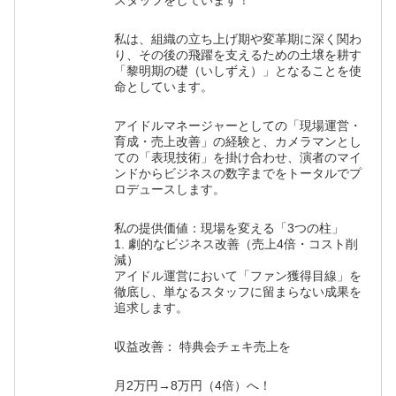
スタッフをしています！
私は、組織の立ち上げ期や変革期に深く関わ
り、その後の飛躍を支えるための土壌を耕す
「黎明期の礎（いしずえ）」となることを使
命としています。
アイドルマネージャーとしての「現場運営・
育成・売上改善」の経験と、カメラマンとし
ての「表現技術」を掛け合わせ、演者のマイ
ンドからビジネスの数字までをトータルでプ
ロデュースします。
私の提供価値：現場を変える「3つの柱」
1. 劇的なビジネス改善（売上4倍・コスト削
減）
アイドル運営において「ファン獲得目線」を
徹底し、単なるスタッフに留まらない成果を
追求します。
収益改善： 特典会チェキ売上を
月2万円→8万円（4倍）へ！