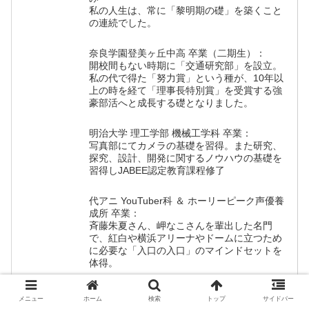
私の人生は、常に「黎明期の礎」を築くこと
の連続でした。
奈良学園登美ヶ丘中高 卒業（二期生）：
開校間もない時期に「交通研究部」を設立。
私の代で得た「努力賞」という種が、10年以
上の時を経て「理事長特別賞」を受賞する強
豪部活へと成長する礎となりました。
明治大学 理工学部 機械工学科 卒業：
写真部にてカメラの基礎を習得。また研究、
探究、設計、開発に関するノウハウの基礎を
習得しJABEE認定教育課程修了
代アニ YouTuber科 ＆ ホーリーピーク声優養
成所 卒業：
斉藤朱夏さん、岬なこさんを輩出した名門
で、紅白や横浜アリーナやドームに立つため
に必要な「入口の入口」のマインドセットを
体得。
「種まき」の軌跡
メニュー
ホーム
検索
トップ
サイドバー