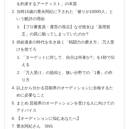
を約束するアーティスト」の本質
当時15歳の豊永阿紀に下された「被りが10000人」と
いう酷評の理由
【プロ審査員・運営の視点】なぜ彼女は「器用貧
乏」の罠に陥ってしまっていたのか?
供給過多の時代を生き抜く「戦闘力の磨き方」:万人受
けを捨てろ
「ターゲットに対して、自分は何者か?」を1秒で伝
える
「万人受け」の脱却と、狭い分野での「1番」の作
り方
以上から分かる芸能界のオーディションに合格するた
めに必要なこと
まとめ:芸能界のオーディションを受ける人に向けての
アドバイス
【オーディションに悩むあなたへ】
豊永阿紀さん SNS