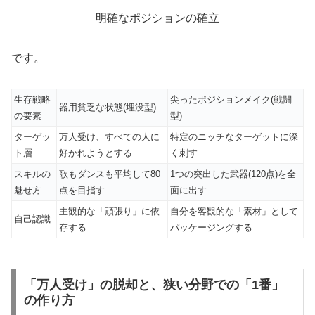
明確なポジションの確立
です。
生存戦略
尖ったポジションメイク(戦闘
器用貧乏な状態(埋没型)
の要素
型)
ターゲッ
万人受け、すべての人に
特定のニッチなターゲットに深
ト層
好かれようとする
く刺す
スキルの
歌もダンスも平均して80
1つの突出した武器(120点)を全
魅せ方
点を目指す
面に出す
主観的な「頑張り」に依
自分を客観的な「素材」として
自己認識
存する
パッケージングする
「万人受け」の脱却と、狭い分野での「1番」
の作り方