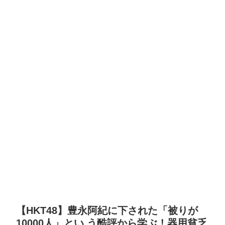
【HKT48】豊永阿紀に下された「被りが
10000人」とい う酷評から学ぶ！器用貧乏