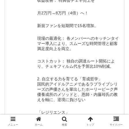
収益改善： 特典会チェキ売上を
月2万円→8万円（4倍）へ！
新規ファンを短期間で15名増加。
現場の最適化： 各メンバーへのキッチンタイ
マー導入により、スムーズな時間管理と顧客
満足度向上を両立。
コストカット： 独自の調達ルート開拓によ
り、チェキフィルム代を予算比10%削減。
2. 自立する力を育てる「育成哲学」
国民的アイドルアニメであるラブライブシリ
ーズの声優さんを輩出したホーリーピーク声
優養成所のメソッドと、恩師・内藤玲氏の教
えを軸に、逆境に負けない
「レジリエンス」
を教育します。
メニュー
ホーム
検索
トップ
サイドバー