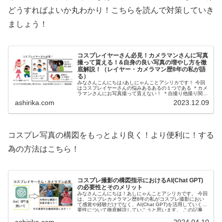
どうすればよいか丸わかり！こちらを読んで対策していき
ましょう！
コスプレイヤーさん必見！カメラマンさんに写真
撮って貰える！&自身の良い写真の増やし方を徹
底解説！（レイヤー・カメラマン歴8年の私が語
る）
みなさんこんにちは♪あしにゃんことアシリカです！ 今回
はコスプレイヤーさんの悩みあるあるの１つである ＊カメ
ラマンさんにお写真撮って貰えない！ ＊自撮り他撮り関係
なくとにかく自身の良い写真が撮れない！又はSNSにアッ
ashirika.com
2023.12.09
プしてもファボ...
コスプレ写真の構図をもっとより良く！より便利に！する
為の方法はこちら！
コスプレ撮影の構図指示におけるAI(Chat GPT)
の必要性とそのメリット
みなさんこんにちは！あしにゃんことアシリカです。 今回
は、コスプレカメラマン歴8年の私がコスプレ撮影におい
て感覚や経験だけでなく、AI(Chat GPT)を活用していく重
要性について徹底解説していこうと思います。 この記事
は、コ...
ashirika.com
2024.04.10