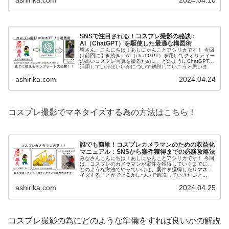
SNSで注目される！コスプレ撮影の秘訣：
AI（ChatGPT）を駆使した最適な構図術
皆さん、こんにちは！あしにゃんことアシリカです！ 今回
は前回に引き続き、AI（chat GPT）を用いてクオリティー
の高いコスプレ写真を撮るために、どのようにChatGPTを
活用していけばいいかについて解説していこうと思いま
す。 ...
ashirika.com
2024.04.24
コスプレ撮影でマネタイズする為の方法はこちら！
誰でも簡単！コスプレカメラマンのための収益化
マニュアル：SNSから案件獲得までの必勝攻略法
みなさんこんにちは！あしにゃんことアシリカです！ 今回
は、コスプレのカメラマンが案件を獲得していくまでに、
どのような方法でやっていけば、案件を獲得したりマネタ
イズすることができるかについて解説していきたいと...
ashirika.com
2024.04.25
コスプレ撮影の為にどのような準備をすれば良いかの解説