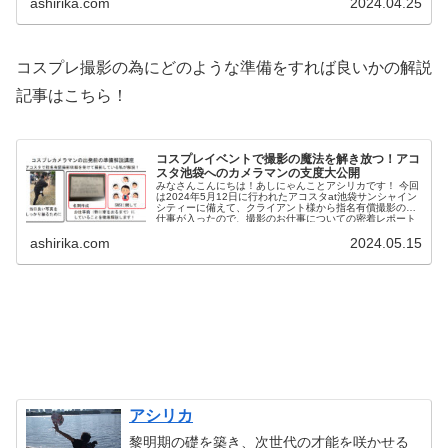
ashirika.com
2024.04.25
コスプレ撮影の為にどのような準備をすれば良いかの解説
記事はこちら！
コスプレイベントで撮影の魔法を解き放つ！アコ
スタ池袋へのカメラマンの支度大公開
みなさんこんにちは！あしにゃんことアシリカです！ 今回
は2024年5月12日に行われたアコスタat池袋サンシャイン
シティーに備えて、クライアント様から指名有償撮影のお
仕事が入ったので、撮影のお仕事についての密着レポート
を書いて行こうと...
ashirika.com
2024.05.15
アシリカ
黎明期の礎を築き、次世代の才能を咲かせる