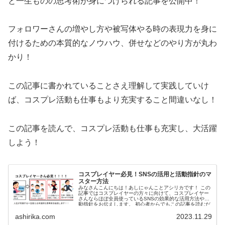
と一生ものの思考術が身につけられる記事を公開中！
フォロワーさんの増やし方や被写体やる時の表現力を身に
付けるための本質的なノウハウ、併せなどのやり方が丸わ
かり！
この記事に書かれていることさえ理解して実践していけ
ば、
コスプレ活動も仕事もより充実すること間違いなし！
この記事を読んで、コスプレ活動も仕事も充実し、
大活躍
しよう！
コスプレイヤー必見！SNSの活用と活動指針のマ
スター方法
みなさんこんにちは！あしにゃんことアシリカです！ この
記事ではコスプレイヤーの方々に向けて、コスプレイヤー
さんならほぼ全員使っているSNSの効果的な活用方法や活
動指針をお伝えします。 初心者からでもこの記事を読むだ
けで、SNSの...
ashirika.com
2023.11.29