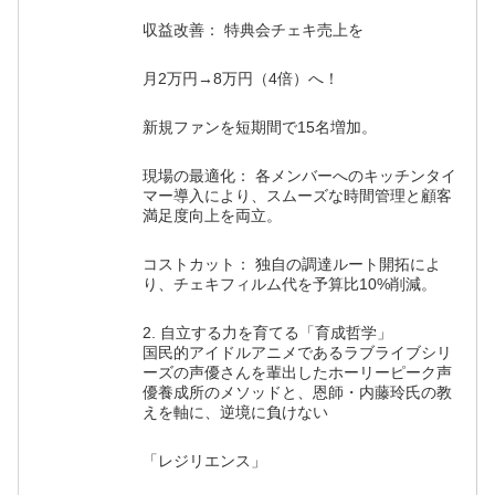
収益改善： 特典会チェキ売上を
月2万円→8万円（4倍）へ！
新規ファンを短期間で15名増加。
現場の最適化： 各メンバーへのキッチンタイ
マー導入により、スムーズな時間管理と顧客
満足度向上を両立。
コストカット： 独自の調達ルート開拓によ
り、チェキフィルム代を予算比10%削減。
2. 自立する力を育てる「育成哲学」
国民的アイドルアニメであるラブライブシリ
ーズの声優さんを輩出したホーリーピーク声
優養成所のメソッドと、恩師・内藤玲氏の教
えを軸に、逆境に負けない
「レジリエンス」