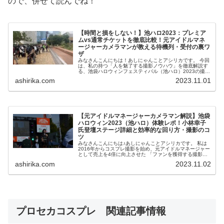
ので、併せて読んでね！
【時間と損をしない！】池ハロ2023：プレミア
ムvs通常チケットを徹底比較！元アイドルマネ
ージャーカメラマンが教える待機列・受付の裏ワ
ザ
みなさんこんにちは！あしにゃんことアシリカです。 今回
は、私の持つ「人を魅了する撮影ノウハウ」を徹底解説す
る、池袋ハロウィンフェスティバル（池ハロ）2023の撮影
レポートです！ 私は2016年からコスプレ撮影を始め、
ashirika.com
2023.11.01
20...
【元アイドルマネージャーカメラマン解説】池袋
ハロウィン2023（池ハロ）体験レポ！小林幸子
氏登壇ステージ詳細と効率的な回り方・撮影のコ
ツ
みなさんこんにちは♪あしにゃんことアシリカです。 私は
2016年からコスプレ撮影を始め、元アイドルマネージャー
として売上を4倍に向上させた 「ファンを獲得する撮影視
点」 を持つフリーランスカメラマンです。 今回は、前回
ashirika.com
2023.11.02
に引き...
プロセカコスプレ 関連記事情報