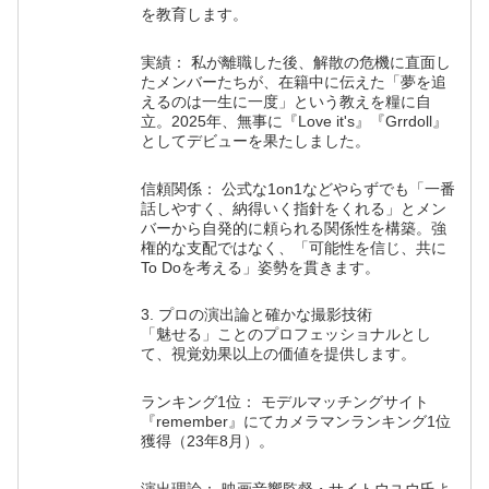
を教育します。
実績： 私が離職した後、解散の危機に直面し
たメンバーたちが、在籍中に伝えた「夢を追
えるのは一生に一度」という教えを糧に自
立。2025年、無事に『Love it's』『Grrdoll』
としてデビューを果たしました。
信頼関係： 公式な1on1などやらずでも「一番
話しやすく、納得いく指針をくれる」とメン
バーから自発的に頼られる関係性を構築。強
権的な支配ではなく、「可能性を信じ、共に
To Doを考える」姿勢を貫きます。
3. プロの演出論と確かな撮影技術
「魅せる」ことのプロフェッショナルとし
て、視覚効果以上の価値を提供します。
ランキング1位： モデルマッチングサイト
『remember』にてカメラマンランキング1位
獲得（23年8月）。