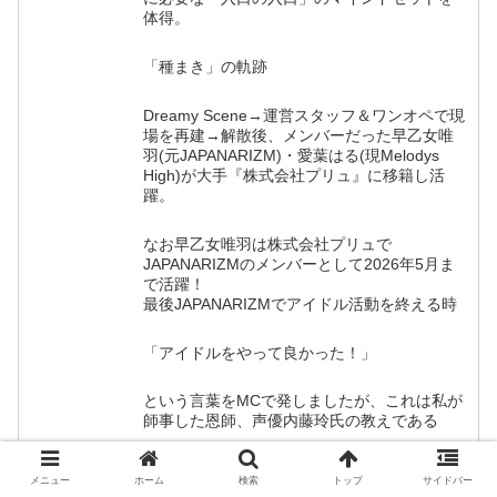
体得。
「種まき」の軌跡
Dreamy Scene→運営スタッフ＆ワンオペで現
場を再建→解散後、メンバーだった早乙女唯
羽(元JAPANARIZM)・愛葉はる(現Melodys
High)が大手『株式会社プリュ』に移籍し活
躍。
なお早乙女唯羽は株式会社プリュで
JAPANARIZMのメンバーとして2026年5月ま
で活躍！
最後JAPANARIZMでアイドル活動を終える時
「アイドルをやって良かった！」
という言葉をMCで発しましたが、これは私が
師事した恩師、声優内藤玲氏の教えである
「夢を追えるのは一生に一度！だからこそ思
メニュー
ホーム
検索
トップ
サイドバー
いっきり遊び倒せ！」