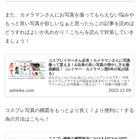
また、カメラマンさんにお写真を撮ってもらえない悩みや
もっと良い写真が欲しいなぁと思ったらこの記事を読めば
どうすればよいか丸わかり！こちらを読んで対策していき
ましょう！
コスプレイヤーさん必見！カメラマンさんに写真
撮って貰える！&自身の良い写真の増やし方を徹
底解説！（レイヤー・カメラマン歴8年の私が語
る）
みなさんこんにちは♪あしにゃんことアシリカです！ 今回
はコスプレイヤーさんの悩みあるあるの１つである ＊カメ
ラマンさんにお写真撮って貰えない！ ＊自撮り他撮り関係
なくとにかく自身の良い写真が撮れない！又はSNSにアッ
ashirika.com
2023.12.09
プしてもファボ...
コスプレ写真の構図をもっとより良く！より便利に！する
為の方法はこちら！
コスプレ撮影の構図指示におけるAI(Chat GPT)