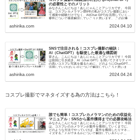
の必要性とそのメリット
みなさんこんにちは！あしにゃんことアシリカです。 今回
は、コスプレカメラマン歴8年の私がコスプレ撮影におい
て感覚や経験だけでなく、AI(Chat GPT)を活用していく重
要性について徹底解説していこうと思います。 この記事
は、コ...
ashirika.com
2024.04.10
SNSで注目される！コスプレ撮影の秘訣：
AI（ChatGPT）を駆使した最適な構図術
皆さん、こんにちは！あしにゃんことアシリカです！ 今回
は前回に引き続き、AI（chat GPT）を用いてクオリティー
の高いコスプレ写真を撮るために、どのようにChatGPTを
活用していけばいいかについて解説していこうと思いま
す。 ...
ashirika.com
2024.04.24
コスプレ撮影でマネタイズする為の方法はこちら！
誰でも簡単！コスプレカメラマンのための収益化
マニュアル：SNSから案件獲得までの必勝攻略法
みなさんこんにちは！あしにゃんことアシリカです！ 今回
は、コスプレのカメラマンが案件を獲得していくまでに、
どのような方法でやっていけば、案件を獲得したりマネタ
イズすることができるかについて解説していきたいと...