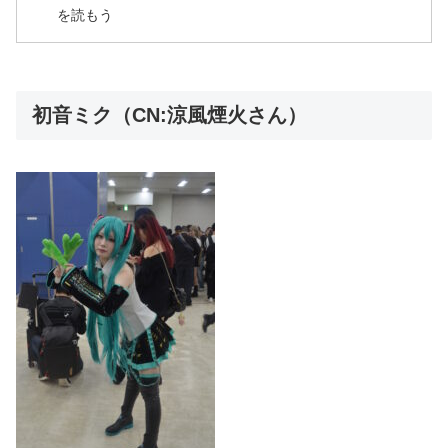
を読もう
初音ミク（CN:涼風煙火さん）