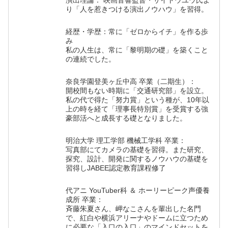
演出理論： 映画音響監督・サイトウユウ氏よ
り「人を惹きつける演出ノウハウ」を習得。
経歴・学歴：常に「ゼロからイチ」を作る歩
み
私の人生は、常に「黎明期の礎」を築くこと
の連続でした。
奈良学園登美ヶ丘中高 卒業（二期生）：
開校間もない時期に「交通研究部」を設立。
私の代で得た「努力賞」という種が、10年以
上の時を経て「理事長特別賞」を受賞する強
豪部活へと成長する礎となりました。
明治大学 理工学部 機械工学科 卒業：
写真部にてカメラの基礎を習得。また研究、
探究、設計、開発に関するノウハウの基礎を
習得しJABEE認定教育課程修了
代アニ YouTuber科 ＆ ホーリーピーク声優養
成所 卒業：
斉藤朱夏さん、岬なこさんを輩出した名門
で、紅白や横浜アリーナやドームに立つため
に必要な「入口の入口」のマインドセットを