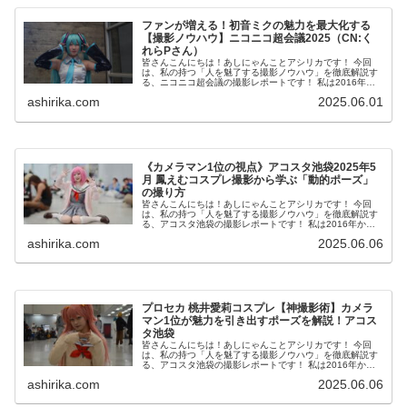
ファンが増える！初音ミクの魅力を最大化する
【撮影ノウハウ】ニコニコ超会議2025（CN:く
れらPさん）
皆さんこんにちは！あしにゃんことアシリカです！ 今回
は、私の持つ「人を魅了する撮影ノウハウ」を徹底解説す
る、ニコニコ超会議の撮影レポートです！ 私は2016年か
らコスプレ撮影を始め、2023年度、声優養成所にて映画音
ashirika.com
2025.06.01
響監督のサイ...
《カメラマン1位の視点》アコスタ池袋2025年5
月 鳳えむコスプレ撮影から学ぶ「動的ポーズ」
の撮り方
皆さんこんにちは！あしにゃんことアシリカです！ 今回
は、私の持つ「人を魅了する撮影ノウハウ」を徹底解説す
る、アコスタ池袋の撮影レポートです！ 私は2016年から
コスプレ撮影を始め、2023年度、声優養成所にて映画音響
ashirika.com
2025.06.06
監督のサイト...
プロセカ 桃井愛莉コスプレ【神撮影術】カメラ
マン1位が魅力を引き出すポーズを解説！アコス
タ池袋
皆さんこんにちは！あしにゃんことアシリカです！ 今回
は、私の持つ「人を魅了する撮影ノウハウ」を徹底解説す
る、アコスタ池袋の撮影レポートです！ 私は2016年から
コスプレ撮影を始め、2023年度、声優養成所にて映画音響
ashirika.com
2025.06.06
監督のサイト...