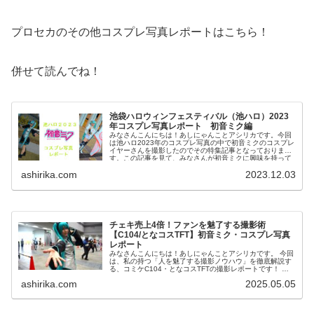
プロセカのその他コスプレ写真レポートはこちら！
併せて読んでね！
池袋ハロウィンフェスティバル（池ハロ）2023
年コスプレ写真レポート 初音ミク編
みなさんこんにちは！あしにゃんことアシリカです。今回
は池ハロ2023年のコスプレ写真の中で初音ミクのコスプレ
イヤーさんを撮影したのでその特集記事となっておりま
す。この記事を見て、みなさんが初音ミクに興味を持って
頂けたり、今回のコスプレイヤー...
ashirika.com
2023.12.03
チェキ売上4倍！ファンを魅了する撮影術
【C104/となコスTFT】初音ミク・コスプレ写真
レポート
みなさんこんにちは！あしにゃんことアシリカです。 今回
は、私の持つ「人を魅了する撮影ノウハウ」を徹底解説す
る、コミケC104・となコスTFTの撮影レポートです！ 私
は2016年からコスプレ撮影を始め、2023年度、声優養成
ashirika.com
2025.05.05
所にて...