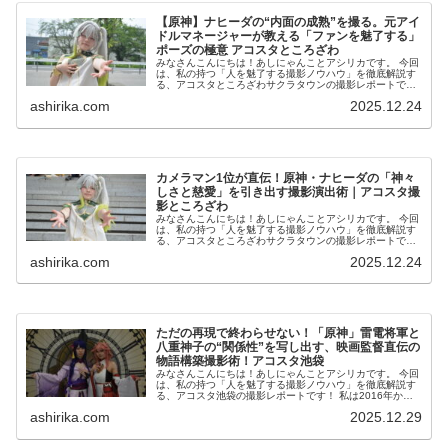
【原神】ナヒーダの“内面の成熟”を撮る。元アイ
ドルマネージャーが教える「ファンを魅了する」
ポーズの極意 アコスタところざわ
みなさんこんにちは！あしにゃんことアシリカです。 今回
は、私の持つ「人を魅了する撮影ノウハウ」を徹底解説す
る、アコスタところざわサクラタウンの撮影レポートで
す！ 私は2016年からコスプレ撮影を始め、2023年度、声
ashirika.com
2025.12.24
優養成所にて...
カメラマン1位が直伝！原神・ナヒーダの「神々
しさと慈愛」を引き出す撮影演出術｜アコスタ撮
影ところざわ
みなさんこんにちは！あしにゃんことアシリカです。 今回
は、私の持つ「人を魅了する撮影ノウハウ」を徹底解説す
る、アコスタところざわサクラタウンの撮影レポートで
す！ 私は2016年からコスプレ撮影を始め、2023年度、声
ashirika.com
2025.12.24
優養成所にて...
ただの再現で終わらせない！「原神」雷電将軍と
八重神子の“関係性”を写し出す、映画監督直伝の
物語構築撮影術！アコスタ池袋
みなさんこんにちは！あしにゃんことアシリカです。 今回
は、私の持つ「人を魅了する撮影ノウハウ」を徹底解説す
る、アコスタ池袋の撮影レポートです！ 私は2016年から
コスプレ撮影を始め、2023年度、声優養成所にて映画音響
ashirika.com
2025.12.29
監督のサイ...