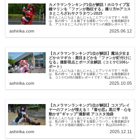
カメラマンランキング1位が解説！ホロライブ宝
鐘マリンを「ファンが熱狂する」撮り方inアコス
タところざわサクラタウン2025
皆さんこんにちは！あしにゃんことアシリカです！ 今回
は、私の持つ「人を魅了する撮影ノウハウ」を徹底解説す
る、アコスタところざわサクラタウンの撮影レポートで
す！ 私は2016年からコスプレ撮影を始め、2023年度、声
ashirika.com
2025.06.12
優養成所にて映...
【カメラマンランキング1位が解説】魔法少女ま
どか☆マギカ：鹿目まどかを「ファンが釘付けに
なる」撮影視点とポーズ全解説（コミケC106レ
ポート）
皆さんこんにちは！あしにゃんことアシリカです！ 今回
は、私の持つ「人を魅了する撮影ノウハウ」を徹底解説す
る、コミケC106の撮影レポートです！ 私は2016年からコ
スプレ撮影を始め、2023年度、声優養成所にて映画音響監
ashirika.com
2025.10.05
督のサイ...
【カメラマンランキング1位が解説】コスプレイ
ヤーのファンが増える！『着せ恋』黒江雫・心を
動かす"ギャップ"撮影術 アコスタ池袋
皆さんこんにちは！あしにゃんことアシリカです！ 今回
は、私の持つ「人を魅了する撮影ノウハウ」を徹底解説す
る、アコスタ池袋の撮影レポートです！ 私は2016年から
コスプレ撮影を始め、2023年度、声優養成所にて映画音響
ashirika.com
2025.12.11
監督のサイト...