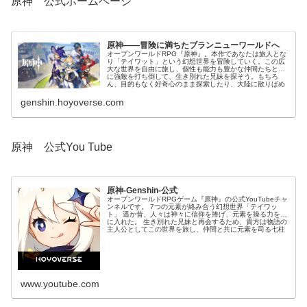
原神 公式ホームページ
原神——冒険に満ちたブランニューワールドへ
オープンワールドRPG『原神』。本作であなたは旅人とな
り「テイワット」という幻想世界を冒険していく。この広
大な世界を自由に旅し、個性も能力も豊かな仲間たちと共
に強敵を打ち倒して、生き別れた兄妹を探そう。もちろ
ん、目的もなく好奇心のまま探索したり、大陸に散りばめ
られた謎を解いたりと楽しみ方はあなた次第……生き別れ
た兄妹と...
genshin.hoyoverse.com
原神 公式You Tube
原神-Genshin-公式
オープンワールドRPGゲーム『原神』の公式YouTubeチャ
ンネルです。 7つの元素が絡み合う幻想世界「テイワッ
ト」 遥か昔、人々は神々に信仰を捧げ、元素を操る力を手
に入れた。 生き別れた兄妹と再会するため、貴方は物語の
主人公としてこの世界を旅し、仲間と共に元素を司る七柱
の神を探す。 離れ離れとなった双子が再会を果た...
www.youtube.com