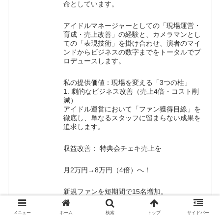
命としています。
アイドルマネージャーとしての「現場運営・
育成・売上改善」の経験と、カメラマンとし
ての「表現技術」を掛け合わせ、演者のマイ
ンドからビジネスの数字までをトータルでプ
ロデュースします。
私の提供価値：現場を変える「3つの柱」
1. 劇的なビジネス改善（売上4倍・コスト削
減）
アイドル運営において「ファン獲得目線」を
徹底し、単なるスタッフに留まらない成果を
追求します。
収益改善： 特典会チェキ売上を
月2万円→8万円（4倍）へ！
新規ファンを短期間で15名増加。
現場の最適化： 各メンバーへのキッチンタイ
メニュー
ホーム
検索
トップ
サイドバー