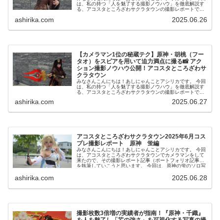
は、私の持つ「人を魅了する撮影ノウハウ」を徹底解説す
る、アコスタところざわサクラタウンの撮影レポートで
す！ 私は2016年からコスプレ撮影を始め、2023年度、声
ashirika.com
2025.06.26
優養成所にて...
【カメラマン1位の秘蔵テク】原神・胡桃（フー
タオ）をスピアを用いて迫力満点に撮る📸 アク
ション撮影ノウハウ公開！アコスタところざわサ
クラタウン
みなさんこんにちは！あしにゃんことアシリカです。 今回
は、私の持つ「人を魅了する撮影ノウハウ」を徹底解説す
る、アコスタところざわサクラタウンの撮影レポートで
す！ 私は2016年からコスプレ撮影を始め、2023年度、声
ashirika.com
2025.06.27
優養成所にて...
アコスタところざわサクラタウン2025年6月コス
プレ撮影レポート 原神 蛍編
みなさんこんにちは！あしにゃんことアシリカです。 今回
は、アコスタところざわサクラタウンでカメラマンをして
来たので、その撮影レポート記事（ポートフォリオ記事）
を執筆していこうと思います。 今回は、原神の蛍のソロ写
真を撮影したので...
ashirika.com
2025.06.28
撮影枚数3倍増の実績者が指南！『原神・千織』
を人を魅了し「芯の強さ」を可視化する写真の撮