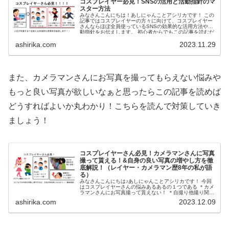
コスプレイヤー必見！SNSの活用と活動指針のマ
スター方法
みなさんこんにちは！あしにゃんことアシリカです！ この
記事ではコスプレイヤーの方々に向けて、コスプレイヤー
さんならほぼ全員使っているSNSの効果的な活用方法や活
動指針をお伝えします。 初心者からでもこの記事を読むだ
けで、SNSの...
ashirika.com
2023.11.29
また、カメラマンさんにお写真を撮ってもらえない悩みや
もっと良い写真が欲しいなぁと思ったらこの記事を読めば
どうすればよいか丸わかり！こちらを読んで対策していき
ましょう！
コスプレイヤーさん必見！カメラマンさんに写真
撮って貰える！&自身の良い写真の増やし方を徹
底解説！（レイヤー・カメラマン歴8年の私が語
る）
みなさんこんにちは♪あしにゃんことアシリカです！ 今回
はコスプレイヤーさんの悩みあるあるの１つである ＊カメ
ラマンさんにお写真撮って貰えない！ ＊自撮り他撮り関係
なくとにかく自身の良い写真が撮れない！又はSNSにアッ
ashirika.com
2023.12.09
プしてもファボ...