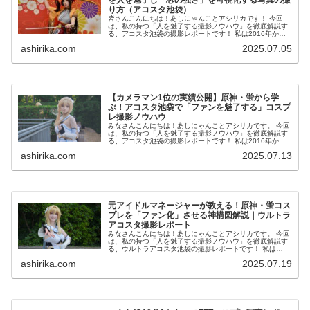
り方（アコスタ池袋）
皆さんこんにちは！あしにゃんことアシリカです！ 今回
は、私の持つ「人を魅了する撮影ノウハウ」を徹底解説す
る、アコスタ池袋の撮影レポートです！ 私は2016年から
コスプレ撮影を始め、2023年度、声優養成所にて映画音響
ashirika.com
2025.07.05
監督のサイト...
【カメラマン1位の実績公開】原神・蛍から学
ぶ！アコスタ池袋で「ファンを魅了する」コスプ
レ撮影ノウハウ
みなさんこんにちは！あしにゃんことアシリカです。 今回
は、私の持つ「人を魅了する撮影ノウハウ」を徹底解説す
る、アコスタ池袋の撮影レポートです！ 私は2016年から
コスプレ撮影を始め、2023年度、声優養成所にて映画音響
ashirika.com
2025.07.13
監督のサイ...
元アイドルマネージャーが教える！原神・蛍コス
プレを「ファン化」させる神構図解説｜ウルトラ
アコスタ撮影レポート
みなさんこんにちは！あしにゃんことアシリカです。 今回
は、私の持つ「人を魅了する撮影ノウハウ」を徹底解説す
る、ウルトラアコスタ池袋の撮影レポートです！ 私は
2016年からコスプレ撮影を始め、2023年度、声優養成所
ashirika.com
2025.07.19
にて映画音響監...