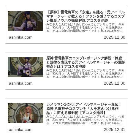
【原神】雷電将軍の「永遠」を撮る！元アイドル
マネージャーが教える！ファンを魅了するコスプ
レ撮影ノウハウ徹底解説 アコスタ池袋
みなさんこんにちは！あしにゃんことアシリカです。 今回
は、私の持つ「人を魅了する撮影ノウハウ」を徹底解説す
る、アコスタ池袋の撮影レポートです！ 私は2016年から
コスプレ撮影を始め、2023年度、声優養成所にて映画音響
ashirika.com
2025.12.30
監督のサイ...
原神 雷電将軍のコスプレポージング解説：静寂
と規律を表現する元アイドルマネージャーの撮影
視点とは？アコスタ池袋
みなさんこんにちは！あしにゃんことアシリカです。 今回
は、私の持つ「人を魅了する撮影ノウハウ」を徹底解説す
る、アコスタ池袋の撮影レポートです！ 私は2016年から
コスプレ撮影を始め、2023年度、声優養成所にて映画音響
ashirika.com
2025.12.30
監督のサイ...
カメラマン1位×元アイドルマネージャー直伝！
原神 八重神子コスプレを「人を惹きつける作
品」に変える撮影術【アコスタ池袋】
みなさんこんにちは！あしにゃんことアシリカです。 今回
は、私の持つ「人を魅了する撮影ノウハウ」を徹底解説す
る、アコスタ池袋の撮影レポートです！ 私は2016年から
コスプレ撮影を始め、2023年度、声優養成所にて映画音響
ashirika.com
2025.12.31
監督のサイ...