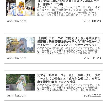
コミケ(C104)&となコスTFTコスプレ写真レポー
ト 原神バーバラ編
みなさんこんにちは！あしにゃんことアシリカです。 今回
は、友人からのお仕事依頼でコミケC104・となコスTFTで
カメラマンのお仕事をして来たので、その撮影レポート記
事（ポートフォリオ記事）を執筆していこうと思います。
今回は、原...
ashirika.com
2025.08.28
【原神】ナヒーダの「知恵と優しさ」を表現する
撮影術：映画音響監督から学んだ”間”を活かすポ
ートレート アコスタところざわサクラタウン
みなさんこんにちは！あしにゃんことアシリカです。 今回
は、私の持つ「人を魅了する撮影ノウハウ」を徹底解説す
る、アコスタところざわサクラタウンの撮影レポートで
す！ 私は2016年からコスプレ撮影を始め、2023年度、声
ashirika.com
2025.11.23
優養成所にて...
元アイドルマネージャー直伝！原神・ナヒーダの
「神としての使命」と「柔らかな優しさ」を写し
出す撮影の裏側 アコスタ池袋
みなさんこんにちは！あしにゃんことアシリカです。 今回
は、私の持つ「人を魅了する撮影ノウハウ」を徹底解説す
る、アコスタ池袋の撮影レポートです！ 私は2016年から
コスプレ撮影を始め、2023年度、声優養成所にて映画音響
ashirika.com
2025.12.12
監督のサイ...