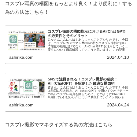
コスプレ写真の構図をもっとより良く！より便利に！する
為の方法はこちら！
コスプレ撮影の構図指示におけるAI(Chat GPT)
の必要性とそのメリット
みなさんこんにちは！あしにゃんことアシリカです。 今回
は、コスプレカメラマン歴8年の私がコスプレ撮影におい
て感覚や経験だけでなく、AI(Chat GPT)を活用していく重
要性について徹底解説していこうと思います。 この記事
は、コ...
ashirika.com
2024.04.10
SNSで注目される！コスプレ撮影の秘訣：
AI（ChatGPT）を駆使した最適な構図術
皆さん、こんにちは！あしにゃんことアシリカです！ 今回
は前回に引き続き、AI（chat GPT）を用いてクオリティー
の高いコスプレ写真を撮るために、どのようにChatGPTを
活用していけばいいかについて解説していこうと思いま
す。 ...
ashirika.com
2024.04.24
コスプレ撮影でマネタイズする為の方法はこちら！