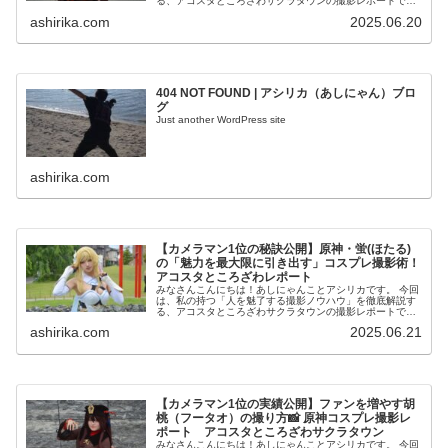
る、アコスタところざわサクラタウンの撮影レポートで
す！ 私は2016年からコスプレ撮影を始め、2023年度、声
ashirika.com
2025.06.20
優養成所にて...
404 NOT FOUND | アシリカ（あしにゃん）ブロ
グ
Just another WordPress site
ashirika.com
【カメラマン1位の秘訣公開】原神・蛍(ほたる)
の「魅力を最大限に引き出す」コスプレ撮影術！
アコスタところざわレポート
みなさんこんにちは！あしにゃんことアシリカです。 今回
は、私の持つ「人を魅了する撮影ノウハウ」を徹底解説す
る、アコスタところざわサクラタウンの撮影レポートで
す！ 私は2016年からコスプレ撮影を始め、2023年度、声
ashirika.com
2025.06.21
優養成所にて...
【カメラマン1位の実績公開】ファンを増やす胡
桃（フータオ）の撮り方📸 原神コスプレ撮影レ
ポート アコスタところざわサクラタウン
みなさんこんにちは！あしにゃんことアシリカです。 今回