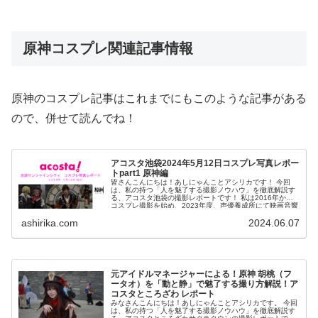
原神コスプレ関連記事情報
原神のコスプレ記事はこれまでにもこのような記事がある
ので、併せて読んでね！
アコスタ池袋2024年5月12日コスプレ写真レポー
トpart1 原神編
皆さんこんにちは！あしにゃんことアシリカです！ 今回
は、私の持つ「人を魅了する撮影ノウハウ」を徹底解説す
る、アコスタ池袋の撮影レポートです！ 私は2016年から
コスプレ撮影を始め、2023年度、声優養成所にて映画音響
監督のサイト...
ashirika.com
2024.06.07
元アイドルマネージャーによる！原神 胡桃（フ
ータオ）を「動と静」で魅了する撮り方解説！ア
コスタところざわ レポート
みなさんこんにちは！あしにゃんことアシリカです。 今回
は、私の持つ「人を魅了する撮影ノウハウ」を徹底解説す