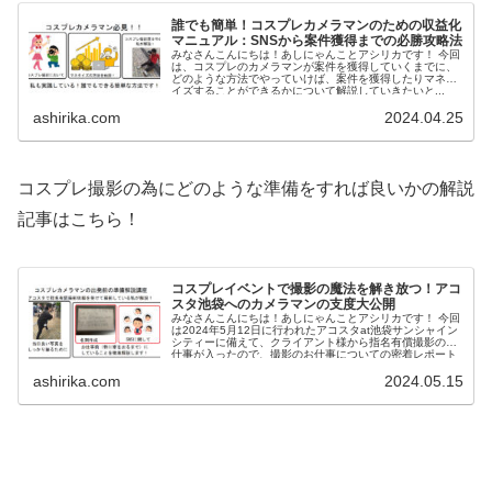
誰でも簡単！コスプレカメラマンのための収益化
マニュアル：SNSから案件獲得までの必勝攻略法
みなさんこんにちは！あしにゃんことアシリカです！ 今回
は、コスプレのカメラマンが案件を獲得していくまでに、
どのような方法でやっていけば、案件を獲得したりマネタ
イズすることができるかについて解説していきたいと...
ashirika.com
2024.04.25
コスプレ撮影の為にどのような準備をすれば良いかの解説
記事はこちら！
コスプレイベントで撮影の魔法を解き放つ！アコ
スタ池袋へのカメラマンの支度大公開
みなさんこんにちは！あしにゃんことアシリカです！ 今回
は2024年5月12日に行われたアコスタat池袋サンシャイン
シティーに備えて、クライアント様から指名有償撮影のお
仕事が入ったので、撮影のお仕事についての密着レポート
を書いて行こうと...
ashirika.com
2024.05.15