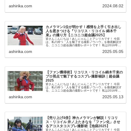
でも、2024年6...
ashirika.com
2024.08.02
カメラマン1位が明かす！感情を上手く引き出し
人を惹きつける『リコリス・リコイル 錦木千
束』の撮り方【ニコニコ超会議2025】
皆さんこんにちは！あしにゃんことアシリカです！ 今回
は、私の持つ「人を魅了する撮影ノウハウ」を徹底解説す
る、ニコニコ超会議の撮影レポートです！ 私は2016年か
らコスプレ撮影を始め、2023年度、声優養成所にて映画音
ashirika.com
2025.05.05
響監督のサイ...
【ファン獲得術】リコリス・リコイル錦木千束の
プロ視点で魅了するコスプレ撮影秘訣｜超会議
2025
皆さんこんにちは！あしにゃんことアシリカです！ 今回
は、私の持つ「人を魅了する撮影ノウハウ」を徹底解説す
る、ニコニコ超会議の撮影レポートです！ 私は2016年か
らコスプレ撮影を始め、2023年度、声優養成所にて映画音
ashirika.com
2025.05.13
響監督のサイ...
【売り上げ4倍】神カメラマンが解説！リコリ
ス・リコイル 井ノ上たきなを「ファン化」させ
るアコスタコスプレ撮影術【池袋2025】
皆さんこんにちは！あしにゃんことアシリカです！ 今回