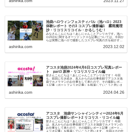
ashirika.com
2023.11.27
記事を紹介しようと思...
池袋ハロウィンフェスティバル（池ハロ）2023
体験レポート その3 コスプレ撮影編1 霧雨魔理
沙・リコリスリコイル・かるしうむ！
みなさんこんにちは！あしにゃんことアシリカです。池ハ
ロ2023に関するオーソドックスな記事については、今回か
らは実際に池ハロで撮影したコスプレ写真の方を紹介する
と共に解説記事を執筆して行こうと思います。 この記事を
ashirika.com
2023.12.02
通して、コスプレ撮影...
アコスタ池袋2024年4月6日コスプレ写真レポー
ト part3 原神・リコリスリコイル編
皆さんこんにちは！あしにゃんことアシリカです！ 今回
も、前回に引き続き、友人からのお仕事依頼でアコスタ池
袋でカメラマンのお仕事をして来たので、その撮影レポー
ト記事（ポートフォリオ記事）を執筆していこうと思いま
す。 その中でも今回...
ashirika.com
2024.04.26
アコスタ 池袋サンシャインシティー2024年6月
コスプレ撮影レポート2 リコリス・リコイル編
皆さんこんにちは！あしにゃんことアシリカです！ 今回
は、友人からのお仕事依頼でアコスタ池袋でカメラマンの
お仕事をして来たので、その撮影レポート記事（ポートフ
ォリオ記事）を執筆していこうと思います。 今回はその中