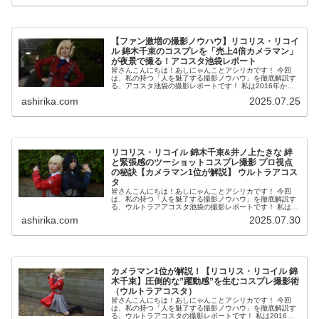
【ファン激増の撮影ノウハウ】リコリス・リコイ
ル 錦木千束のコスプレを「売上4倍カメラマン」
が夜景で撮る！アコスタ池袋レポート
皆さんこんにちは！あしにゃんことアシリカです！ 今回
は、私の持つ「人を魅了する撮影ノウハウ」を徹底解説す
る、アコスタ池袋の撮影レポートです！ 私は2016年から
コスプレ撮影を始め、2023年度、声優養成所にて映画音響
ashirika.com
2025.07.25
監督のサイト...
リコリス・リコイル 錦木千束&井ノ上たきな 絆
と緊張感のツーショットコスプレ撮影 プロ視点
の秘訣【カメラマン1位が解説】 ウルトラアコス
タ
皆さんこんにちは！あしにゃんことアシリカです！ 今回
は、私の持つ「人を魅了する撮影ノウハウ」を徹底解説す
る、ウルトラアアコスタ池袋の撮影レポートです！ 私は
2016年からコスプレ撮影を始め、2023年度、声優養成所
ashirika.com
2025.07.30
にて映画音響監...
カメラマン1位が解説！【リコリス・リコイル 錦
木千束】圧倒的な”躍動感”を生むコスプレ撮影術
（ウルトラアコスタ）
皆さんこんにちは！あしにゃんことアシリカです！ 今回
は、私の持つ「人を魅了する撮影ノウハウ」を徹底解説す
る、ウルトラアコスタの撮影レポートです！ 私は2016年