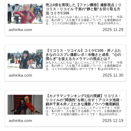
売上4倍を実現した【ファン獲得】撮影視点｜リ
コリス・リコイル 千束の”静と動”を切り取る方
法 コミケC106
みなさんこんにちは！あしにゃんことアシリカです。 今回
は、私の持つ「人を魅了する撮影ノウハウ」を徹底解説す
る、コミケC106の撮影レポートです！ 私は2016年からコ
スプレ撮影を始め、2023年度、声優養成所にて映画音響監
ashirika.com
2025.11.29
督のサ...
【リコリス・リコイル】コミケC106・井ノ上た
きなのコスプレ撮影レポ！冷徹さと成長、"心の
揺らぎ"を捉えるカメラマンの視点とは？
みなさんこんにちは！あしにゃんことアシリカです。 今回
は、私の持つ「人を魅了する撮影ノウハウ」を徹底解説す
る、コミケC106の撮影レポートです！ 私は2016年からコ
スプレ撮影を始め、2023年度、声優養成所にて映画音響監
ashirika.com
2025.11.30
督のサ...
【カメラマンランキング1位の実績】リコリス・
リコイルの"関係性"を映し出す！アコスタ池袋・
錦木千束＆井ノ上たきな撮影ノウハウ徹底解説
皆さんこんにちは！あしにゃんことアシリカです！ 今回
は、私の持つ「人を魅了する撮影ノウハウ」を徹底解説す
る、アコスタ池袋の撮影レポートです！ 私は2016年から
コスプレ撮影を始め、2023年度、声優養成所にて映画音響
ashirika.com
2025.12.19
監督のサイト...