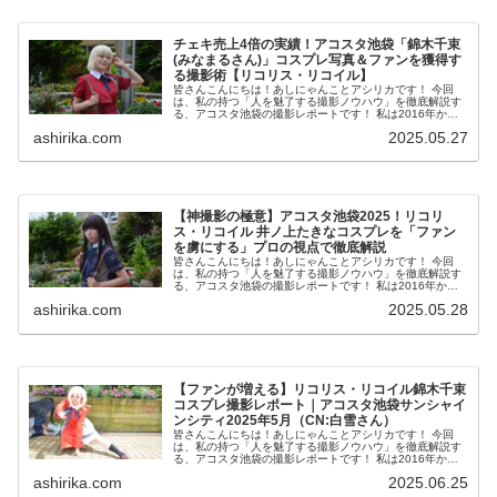
チェキ売上4倍の実績！アコスタ池袋「錦木千束
(みなまるさん)」コスプレ写真＆ファンを獲得す
る撮影術【リコリス・リコイル】
皆さんこんにちは！あしにゃんことアシリカです！ 今回
は、私の持つ「人を魅了する撮影ノウハウ」を徹底解説す
る、アコスタ池袋の撮影レポートです！ 私は2016年から
コスプレ撮影を始め、2023年度、声優養成所にて映画音響
ashirika.com
2025.05.27
監督のサイト...
【神撮影の極意】アコスタ池袋2025！リコリ
ス・リコイル 井ノ上たきなコスプレを「ファン
を虜にする」プロの視点で徹底解説
皆さんこんにちは！あしにゃんことアシリカです！ 今回
は、私の持つ「人を魅了する撮影ノウハウ」を徹底解説す
る、アコスタ池袋の撮影レポートです！ 私は2016年から
コスプレ撮影を始め、2023年度、声優養成所にて映画音響
ashirika.com
2025.05.28
監督のサイト...
【ファンが増える】リコリス・リコイル錦木千束
コスプレ撮影レポート｜アコスタ池袋サンシャイ
ンシティ2025年5月（CN:白雪さん）
皆さんこんにちは！あしにゃんことアシリカです！ 今回
は、私の持つ「人を魅了する撮影ノウハウ」を徹底解説す
る、アコスタ池袋の撮影レポートです！ 私は2016年から
コスプレ撮影を始め、2023年度、声優養成所にて映画音響
ashirika.com
2025.06.25
監督のサイト...