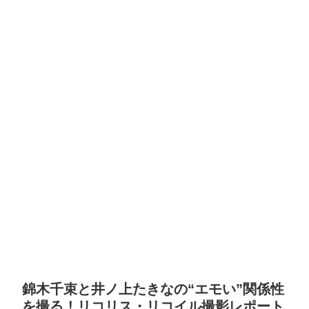
錦木千束と井ノ上たきなの“エモい”関係性
を撮る！リコリス・リコイル撮影レポート