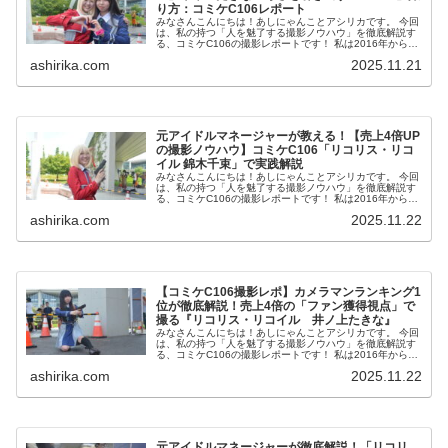
り方：コミケC106レポート
みなさんこんにちは！あしにゃんことアシリカです。 今回
は、私の持つ「人を魅了する撮影ノウハウ」を徹底解説す
る、コミケC106の撮影レポートです！ 私は2016年からコ
スプレ撮影を始め、2023年度、声優養成所にて映画音響監
ashirika.com
2025.11.21
督のサ...
元アイドルマネージャーが教える！【売上4倍UP
の撮影ノウハウ】コミケC106「リコリス・リコ
イル 錦木千束」で実践解説
みなさんこんにちは！あしにゃんことアシリカです。 今回
は、私の持つ「人を魅了する撮影ノウハウ」を徹底解説す
る、コミケC106の撮影レポートです！ 私は2016年からコ
スプレ撮影を始め、2023年度、声優養成所にて映画音響監
ashirika.com
2025.11.22
督のサ...
【コミケC106撮影レポ】カメラマンランキング1
位が徹底解説！売上4倍の「ファン獲得視点」で
撮る『リコリス・リコイル 井ノ上たきな』
みなさんこんにちは！あしにゃんことアシリカです。 今回
は、私の持つ「人を魅了する撮影ノウハウ」を徹底解説す
る、コミケC106の撮影レポートです！ 私は2016年からコ
スプレ撮影を始め、2023年度、声優養成所にて映画音響監
ashirika.com
2025.11.22
督のサ...
元アイドルマネージャーが徹底解説！「リコリ