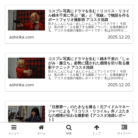
コスプレ写真にドラマを生む！リコリス・リコイ
ル錦木千束に学ぶ「銃」と「視線」で物語を作る
ポートフォリオ撮影術 アコスタ池袋
皆さんこんにちは！あしにゃんことアシリカです！ 今回
は、私の持つ「人を魅了する撮影ノウハウ」を徹底解説す
る、アコスタ池袋の撮影レポートです！ 私は2016年から
コスプレ撮影を始め、2023年度、声優養成所にて映画音響
ashirika.com
2025.12.20
監督のサイト...
コスプレ写真にドラマを生む！錦木千束の「しゃ
がみ・膝立ち」姿勢に隠された感情を切り取る撮
影テクニック アコスタ池袋
皆さんこんにちは！あしにゃんことアシリカです！ 今回
は、私の持つ「人を魅了する撮影ノウハウ」を徹底解説す
る、アコスタ池袋の撮影レポートです！ 私は2016年から
コスプレ撮影を始め、2023年度、声優養成所にて映画音響
ashirika.com
2025.12.20
監督のサイト...
「任務第一」のたきなを撮る！元アイドルマネー
ジャーによる『リコリス・リコイル』井ノ上たき
なの感情が伝わる撮影術【アコスタ池袋レポー
ト】
皆さんこんにちは！あしにゃんことアシリカです！ 今回
は、私の持つ「人を魅了する撮影ノウハウ」を徹底解説す
る、アコスタ池袋の撮影レポートです！ 私は2016年から
メニュー
ホーム
検索
トップ
サイドバー
コスプレ撮影を始め、2023年度、声優養成所にて映画音響
ashirika.com
2025.12.21
監督のサイト...