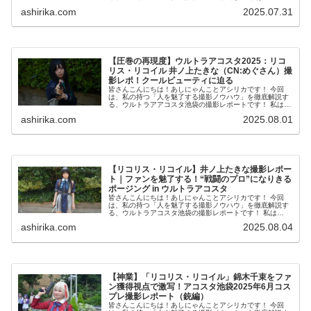
からコスプレ撮影を始め、2023年度、声優養成所にて映画
ashirika.com
2025.07.31
音響監督のサ...
【圧巻の再現度】ウルトラアコスタ2025：リコ
リス・リコイル 井ノ上たきな（CN:めぐさん）撮
影レポ！クールビューティに迫る
皆さんこんにちは！あしにゃんことアシリカです！ 今回
は、私の持つ「人を魅了する撮影ノウハウ」を徹底解説す
る、ウルトラアアコスタ池袋の撮影レポートです！ 私は
2016年からコスプレ撮影を始め、2023年度、声優養成所
ashirika.com
2025.08.01
にて映画音響監...
【リコリス・リコイル】井ノ上たきな撮影レポー
ト｜ファンを魅了する！“戦闘のプロ”になりきる
ポージング in ウルトラアコスタ
皆さんこんにちは！あしにゃんことアシリカです！ 今回
は、私の持つ「人を魅了する撮影ノウハウ」を徹底解説す
る、ウルトラアコスタ池袋の撮影レポートです！ 私は
2016年からコスプレ撮影を始め、2023年度、声優養成所
ashirika.com
2025.08.04
にて映画音響監督...
【神業】「リコリス・リコイル」錦木千束をファ
ン獲得視点で激写！アコスタ池袋2025年6月コス
プレ撮影レポート（銃編）
皆さんこんにちは！あしにゃんことアシリカです！ 今回