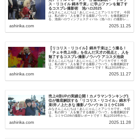
ス・リコイル 錦木千束」に学ぶファンを魅了す
るコスプレ撮影術 池ハロ2025
みなさんこんにちは！あしにゃんことアシリカです。 今回
は、私の持つ「人を魅了する撮影ノウハウ」を徹底解説す
る、池袋ハロウィンフェスティバル（池ハロ）の撮影レポ
ートです！ 私は2016年からコスプレ撮影を始め、2023年
ashirika.com
2025.11.25
度、声優養...
【リコリス・リコイル】錦木千束はこう撮る！
「チェキ売上4倍」を生んだ天才の視点と、人を
魅了するコスプレ撮影ノウハウ アコスタ池袋
皆さんこんにちは！あしにゃんことアシリカです！ 今回
は、私の持つ「人を魅了する撮影ノウハウ」を徹底解説す
る、アコスタ池袋の撮影レポートです！ 私は2016年から
コスプレ撮影を始め、2023年度、声優養成所にて映画音響
ashirika.com
2025.11.27
監督のサイト...
売上4倍UPの実績公開！カメラマンランキング1
位が徹底解説する「リコリス・リコイル」錦木千
束/井ノ上たきな 撮影ノウハウ in コミケC106
みなさんこんにちは！あしにゃんことアシリカです。 今回
は、私の持つ「人を魅了する撮影ノウハウ」を徹底解説す
る、コミケC106の撮影レポートです！ 私は2016年からコ
スプレ撮影を始め、2023年度、声優養成所にて映画音響監
ashirika.com
2025.11.28
督のサ...