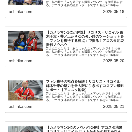
は、私の持つ「人を魅了する撮影ノウハウ」を徹底解説す
る、アコスタ池袋の撮影レポートです！ 私は2016年から
コスプレ撮影を始め、2023年度、声優養成所にて映画音響
ashirika.com
2025.05.18
監督のサイト...
【カメラマン1位が解説】リコリス・リコイル 錦
木千束・井ノ上たきなの強い絆のツーショットを
「ファンを獲得する視点」で撮る！アコスタ池袋
撮影ノウハウ
皆さんこんにちは！あしにゃんことアシリカです！ 今回
は、私の持つ「人を魅了する撮影ノウハウ」を徹底解説す
る、アコスタ池袋の撮影レポートです！ 私は2016年から
コスプレ撮影を始め、2023年度、声優養成所にて映画音響
ashirika.com
2025.05.20
監督のサイト...
ファン獲得の視点を解説！リコリス・リコイル
錦木千束の魅力を最大限に引き出すコスプレ撮影
レポート【アコスタ池袋】
皆さんこんにちは！あしにゃんことアシリカです！ 今回
は、私の持つ「人を魅了する撮影ノウハウ」を徹底解説す
る、アコスタ池袋の撮影レポートです！ 私は2016年から
コスプレ撮影を始め、2023年度、声優養成所にて映画音響
ashirika.com
2025.05.21
監督のサイト...
【カメラマン1位のノウハウ公開】アコスタ池袋
リコリス・リコイル 井ノ上たきなの魅力を引き