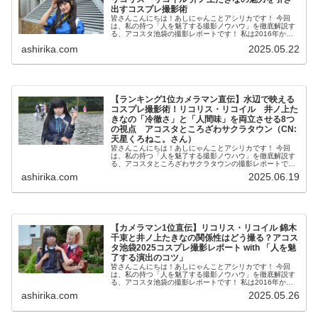
出すコスプレ撮影術
皆さんこんにちは！あしにゃんことアシリカです！ 今回
は、私の持つ「人を魅了する撮影ノウハウ」を徹底解説す
る、アコスタ池袋の撮影レポートです！ 私は2016年から
コスプレ撮影を始め、2023年度、声優養成所にて映画音響
ashirika.com
2025.05.22
監督のサイト...
【ランキング1位カメラマン直伝】水辺で映える
コスプレ撮影術！リコリス・リコイル 井ノ上た
きなの「冷徹さ」と「人間味」を両立させる8つ
の視点 アコスタところざわサクラタウン（CN:
天星くろねこ。さん）
皆さんこんにちは！あしにゃんことアシリカです！ 今回
は、私の持つ「人を魅了する撮影ノウハウ」を徹底解説す
る、アコスタところざわサクラタウンの撮影レポートで
す！ 私は2016年からコスプレ撮影を始め、2023年度、声
ashirika.com
2025.06.19
優養成所にて映...
【カメラマン1位直伝】リコリス・リコイル 錦木
千束と井ノ上たきなの関係性はどう撮る？アコス
タ池袋2025コスプレ撮影レポート with 「人を魅
了する演出のコツ」
皆さんこんにちは！あしにゃんことアシリカです！ 今回
は、私の持つ「人を魅了する撮影ノウハウ」を徹底解説す
る、アコスタ池袋の撮影レポートです！ 私は2016年から
コスプレ撮影を始め、2023年度、声優養成所にて映画音響
ashirika.com
2025.05.26
監督のサイト...