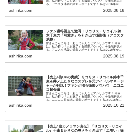
は、私の持つ「人を魅了する撮影ノウハウ」を徹底解説す
る、アコスタ池袋の撮影レポートです！ 私は2016年から
コスプレ撮影を始め、2023年度、声優養成所にて映画音響
ashirika.com
2025.08.18
監督のサイト...
ファン獲得視点で激写！リコリス・リコイル 錦
木千束の「可愛さ」を引き出す撮影術（アコスタ
池袋）
皆さんこんにちは！あしにゃんことアシリカです！ 今回
は、私の持つ「人を魅了する撮影ノウハウ」を徹底解説す
る、アコスタ池袋の撮影レポートです！ 私は2016年から
コスプレ撮影を始め、2023年度、声優養成所にて映画音響
ashirika.com
2025.08.19
監督のサイト...
【売上4倍UPの実績】リコリス・リコイル錦木千
束＆井ノ上たきなコスプレを元アイドルマネージ
ャーが解説！ファンが沼る撮影ノウハウ ニコニ
コ超会議
皆さんこんにちは！あしにゃんことアシリカです！ 今回
は、私の持つ「人を魅了する撮影ノウハウ」を徹底解説す
る、ニコニコ超会議の撮影レポートです！ 私は2016年か
らコスプレ撮影を始め、2023年度、声優養成所にて映画音
ashirika.com
2025.10.21
響監督のサイ...
【売上4倍カメラマン直伝】『リコリス・リコイ
ル』千束＆たきなの尊さを引き出す「エモい」撮