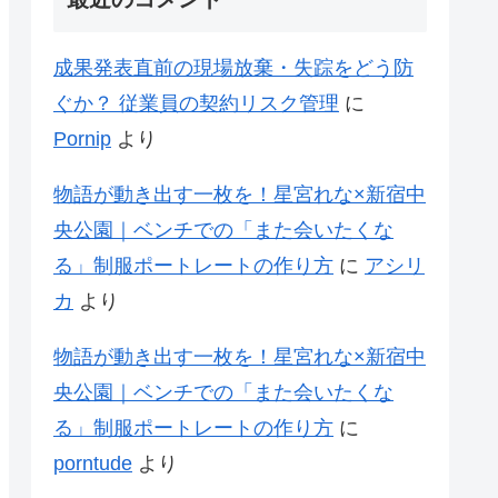
成果発表直前の現場放棄・失踪をどう防
ぐか？ 従業員の契約リスク管理
に
Pornip
より
物語が動き出す一枚を！星宮れな×新宿中
央公園｜ベンチでの「また会いたくな
る」制服ポートレートの作り方
に
アシリ
カ
より
物語が動き出す一枚を！星宮れな×新宿中
央公園｜ベンチでの「また会いたくな
る」制服ポートレートの作り方
に
porntude
より